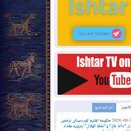
الأخبار
آخر المواضيع
2026-08-
حكومة إقليم كوردستان ترفض
ار "دانة غاز" و"نفط الهلال" بتزويد بغداد