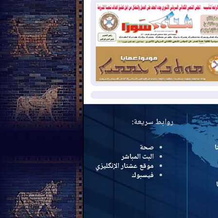
بب الحرائق في ولاية واشنطن
2026-08-
مشروع "حسابي" يُمهل
موظفين حتى نهاية أغسطس لاستلام
اقاتهم المصرفية
2026-08-
دمشق وعمّان تحذران بغداد:
 هجوم من أراضي العراق سيواجه برد
مزيد
روابط سريعة:
ا
صحة
البث المباشر
موقع عشتار الإنگليزي
فيسبوك