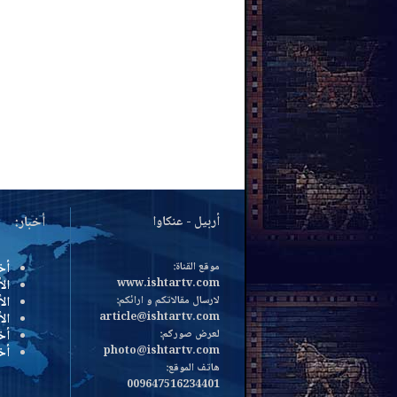
أربيل - عنكاوا
أخبار:
موقع القناة:
أخ
www.ishtartv.com
الأ
لارسال مقالاتكم و ارائكم:
الأ
article@ishtartv.com
ال
لعرض صوركم:
أخ
photo@ishtartv.com
أخ
هاتف الموقع:
009647516234401