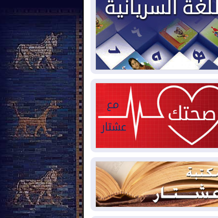
2026-08-
بيترو يشكو تزوير الانتخابات
رئاسية ويحذر من "حرب أهلية" في
لومبيا
2026-08-
رئيس إقليم كوردستان في
شق في زيارة رسمية
2026-08-
العراق يؤكد مجدداً التزامه
نع الهجمات على الدول المجاورة
2026-08-
العجز والاقتراض يطوقان
المالية العراقية.. اقتراض يتجاوز 3 تريليونات
نار!
2026-08-
كوبا تغرق في الظلام مجددا
نهيار الشبكة الكهربائية
2026-08-
أوامر بإجلاء 60 ألف شخص