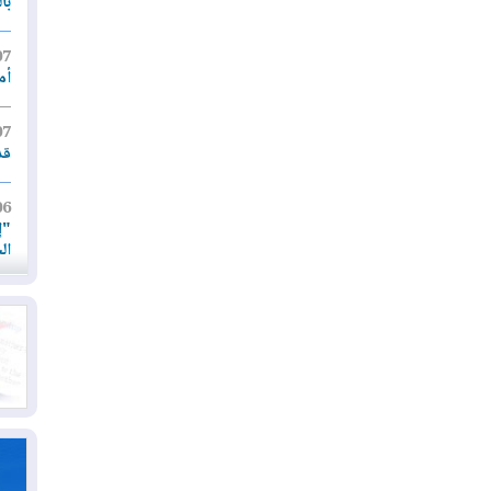
با
07
أم
07
قد
06
"إ
ال
06
يق
ال
06
تح
ال