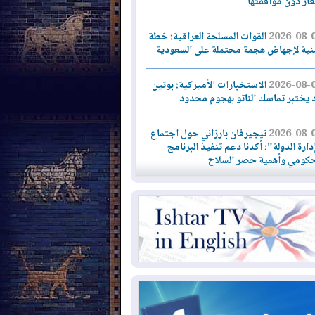
لغاز دون موافقتها
2026-08-
القوات المسلحة العراقية: خطة
نية لإجهاض هجمة محتملة على السعودية
2026-08-
الاستخبارات الأميركية: بوتين
 يختبر تماسك الناتو بهجوم محدود
2026-08-
نيجيرفان بارزاني حول اجتماع
دارة الدولة": أكدنا دعم تنفيذ البرنامج
حكومي وأهمية حصر السلاح
2026-08-
ائتلاف ادارة الدولة: من
ومون بسلوك يهدد امن البلاد خارجون عن
قانون يجب محاربتهم
2026-08-
بعد هجومين قرب باب المندب..
ذيرات من تصعيد يهدد الملاحة في البحر
أحمر