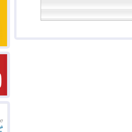
07
قر