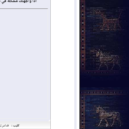
أذا واجهتك مشكلة في 
كليب :
قداس ليل