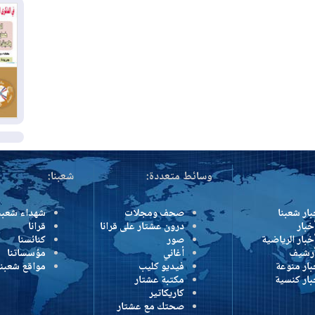
بس
02
ال
بط
02
أي
ال
وسائط متعددة:
شعبنا:
بار شعبنا
صحف ومجلات
شهداء شعبن
خبار
درون عشتار على قرانا
قرانا
خبار الرياضية
صور
كنائسنا
أرشيف
أغاني
مؤسساتنا
بار منوعة
فيديو كليب
مواقع شعبنا
بار كنسية
مكتبة عشتار
كاريكاتير
صحتك مع عشتار