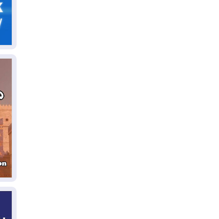
06
سب
05
مل
إق
05
مل
ال
05
ال
04
كو
04
ال
وت