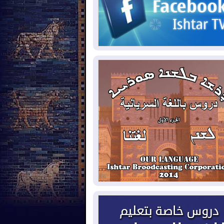
2026-08-
مئات القاصرين بلا مأوى.. أزمة
تة تتصاعد وتضغط على مدريد
2026-08-
لمدة عام.. بدء توريد 100
يون قدم مكعب يومياً من غاز كورمور في
ليم كوردستان إلى وزارة الكهرباء العراقية
2026-08-
15كارثة بيئية ومناخية ترسم
امح أخطر التحديات التي تواجه العراق
يوم
2026-08-
حرائق فرنسا.. توقيف 402
شخص بينهم 156 قاصرا منذ بداية موسم
حرائق
2026-08-
سومو: إنتاج النفط في إقليم
ردستان انخفض إلى أقل من 10%
2026-08-
ملفات حقبة الكاظمي تعود إلى
واجهة.. أنباء عن مراجعات قضائية
حقيقات أوسع في قضايا فساد