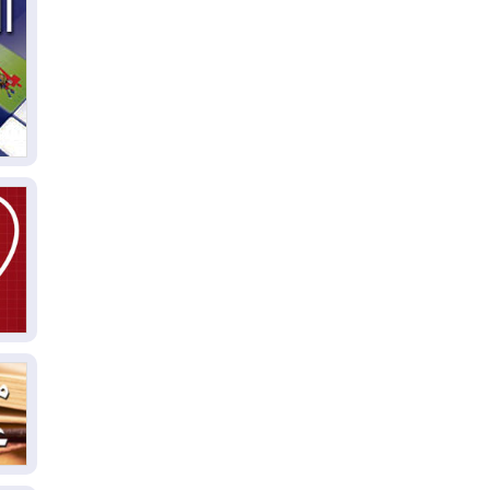
04
ال
كو
03
دم
03
بم
03
دي
03
وا
03