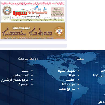
بسبب الحرائق في ولاية واشنطن
2026-08-02
مشروع "حسابي" يُمهل
الموظفين حتى نهاية أغسطس لاستلام
بطاقاتهم المصرفية
2026-08-02
دمشق وعمّان تحذران بغداد:
أي هجوم من أراضي العراق سيواجه برد
المزيد
شعبنا:
روابط سريعة:
شهداء شعبنا
صحة
رانا
قرانا
البث المباشر
كنائسنا
موقع عشتار الإنگليزي
مؤسساتنا
فيسبوك
مواقع شعبنا