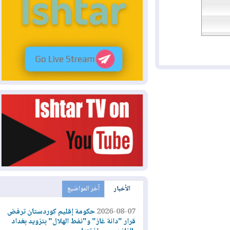
الأخبار
آخر المواضيع
2026-08-07
حكومة إقليم كوردستان ترفض
قرار "دانة غاز" و"نفط الهلال" بتزويد بغداد