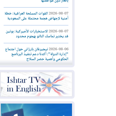
بالغاز دون موافقتها
2026-08-07
القوات المسلحة العراقية: خطة
أمنية لإجهاض هجمة محتملة على السعودية
2026-08-07
الاستخبارات الأميركية: بوتين
قد يختبر تماسك الناتو بهجوم محدود
2026-08-06
نيجيرفان بارزاني حول اجتماع
"إدارة الدولة": أكدنا دعم تنفيذ البرنامج
الحكومي وأهمية حصر السلاح
2026-08-06
ائتلاف ادارة الدولة: من
يقومون بسلوك يهدد امن البلاد خارجون عن
القانون يجب محاربتهم
2026-08-06
بعد هجومين قرب باب المندب..
تحذيرات من تصعيد يهدد الملاحة في البحر
الأحمر