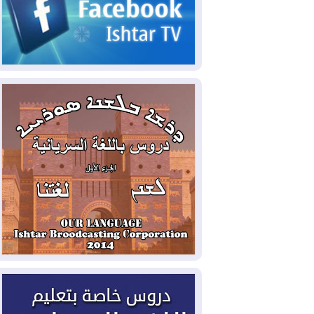
2026-08-06
مئات القاصرين بلا مأوى.. أزمة
سبتة تتصاعد وتضغط على مدريد
2026-08-05
لمدة عام.. بدء توريد 100
مليون قدم مكعب يومياً من غاز كورمور في
إقليم كوردستان إلى وزارة الكهرباء العراقية
2026-08-05
15كارثة بيئية ومناخية ترسم
ملامح أخطر التحديات التي تواجه العراق
اليوم
2026-08-05
حرائق فرنسا.. توقيف 402
شخص بينهم 156 قاصرا منذ بداية موسم
الحرائق
2026-08-04
سومو: إنتاج النفط في إقليم
كوردستان انخفض إلى أقل من 10%
2026-08-04
ملفات حقبة الكاظمي تعود إلى
الواجهة.. أنباء عن مراجعات قضائية
وتحقيقات أوسع في قضايا فساد