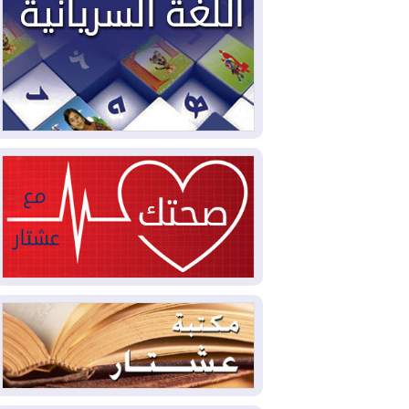
2026-08-04
بيترو يشكو تزوير الانتخابات
الرئاسية ويحذر من "حرب أهلية" في
كولومبيا
2026-08-03
رئيس إقليم كوردستان في
دمشق في زيارة رسمية
2026-08-03
العراق يؤكد مجدداً التزامه
بمنع الهجمات على الدول المجاورة
2026-08-03
العجز والاقتراض يطوقان
المالية العراقية.. اقتراض يتجاوز 3 تريليونات
دينار!
2026-08-03
كوبا تغرق في الظلام مجددا
وانهيار الشبكة الكهربائية
2026-08-03
أوامر بإجلاء 60 ألف شخص