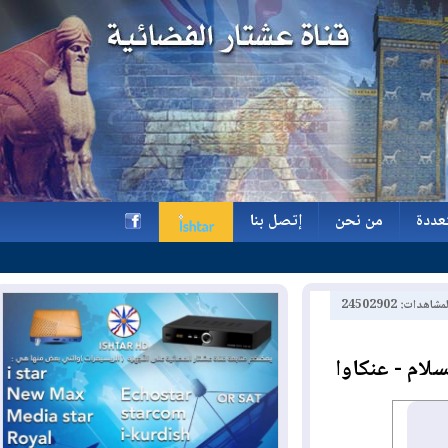
ة
من نحن
إتصل بنا
ة
من نحن
إتصل بنا
h
2450290
م - عنكاوا