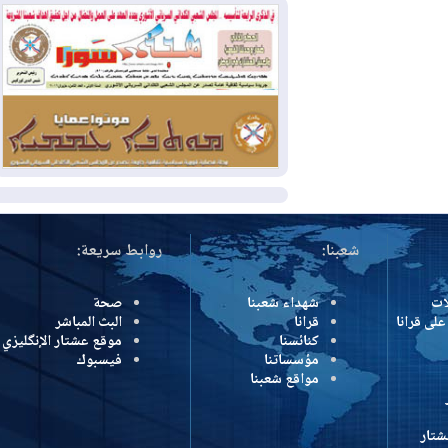
بسبب الحرائق في ولاية واشنطن
2026-08-02
مشروع "حسابي" يُمهل
الموظفين حتى نهاية أغسطس لاستلام
بطاقاتهم المصرفية
2026-08-02
دمشق وعمّان تحذران بغداد:
أي هجوم من أراضي العراق سيواجه برد
المزيد
شعبنا:
روابط سريعة:
شهداء شعبنا
صحة
رانا
قرانا
البث المباشر
كنائسنا
موقع عشتار الإنگليزي
مؤسساتنا
فيسبوك
مواقع شعبنا