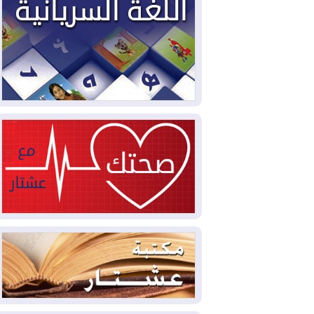
2026-08-04
بيترو يشكو تزوير الانتخابات
الرئاسية ويحذر من "حرب أهلية" في
كولومبيا
2026-08-03
رئيس إقليم كوردستان في
دمشق في زيارة رسمية
2026-08-03
العراق يؤكد مجدداً التزامه
بمنع الهجمات على الدول المجاورة
2026-08-03
العجز والاقتراض يطوقان
المالية العراقية.. اقتراض يتجاوز 3 تريليونات
دينار!
2026-08-03
كوبا تغرق في الظلام مجددا
وانهيار الشبكة الكهربائية
2026-08-03
أوامر بإجلاء 60 ألف شخص