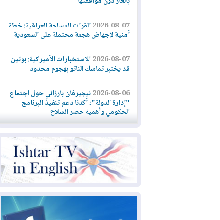
بالغاز دون موافقتها
2026-08-07
القوات المسلحة العراقية: خطة
أمنية لإجهاض هجمة محتملة على السعودية
2026-08-07
الاستخبارات الأميركية: بوتين
قد يختبر تماسك الناتو بهجوم محدود
2026-08-06
نيجيرفان بارزاني حول اجتماع
"إدارة الدولة": أكدنا دعم تنفيذ البرنامج
الحكومي وأهمية حصر السلاح
2026-08-06
ائتلاف ادارة الدولة: من
يقومون بسلوك يهدد امن البلاد خارجون عن
القانون يجب محاربتهم
2026-08-06
بعد هجومين قرب باب المندب..
تحذيرات من تصعيد يهدد الملاحة في البحر
الأحمر