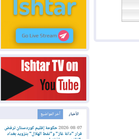
الأخبار
آخر المواضيع
2026-08-07
حكومة إقليم كوردستان ترفض
قرار "دانة غاز" و"نفط الهلال" بتزويد بغداد