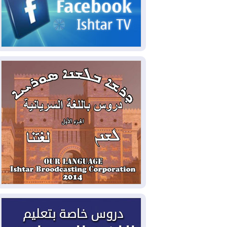
2026-08-06
مئات القاصرين بلا مأوى.. أزمة
سبتة تتصاعد وتضغط على مدريد
2026-08-05
لمدة عام.. بدء توريد 100
مليون قدم مكعب يومياً من غاز كورمور في
إقليم كوردستان إلى وزارة الكهرباء العراقية
2026-08-05
15كارثة بيئية ومناخية ترسم
ملامح أخطر التحديات التي تواجه العراق
اليوم
2026-08-05
حرائق فرنسا.. توقيف 402
شخص بينهم 156 قاصرا منذ بداية موسم
الحرائق
2026-08-04
سومو: إنتاج النفط في إقليم
كوردستان انخفض إلى أقل من 10%
2026-08-04
ملفات حقبة الكاظمي تعود إلى
الواجهة.. أنباء عن مراجعات قضائية
وتحقيقات أوسع في قضايا فساد