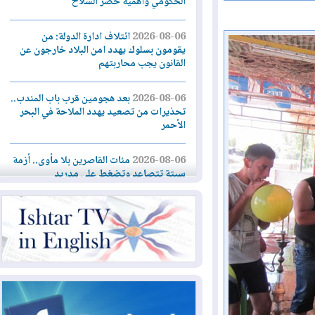
الحكومي وأهمية حصر السلاح
2026-08-06
ائتلاف ادارة الدولة: من
يقومون بسلوك يهدد امن البلاد خارجون عن
القانون يجب محاربتهم
2026-08-06
بعد هجومين قرب باب المندب..
تحذيرات من تصعيد يهدد الملاحة في البحر
الأحمر
2026-08-06
مئات القاصرين بلا مأوى.. أزمة
سبتة تتصاعد وتضغط على مدريد
2026-08-05
لمدة عام.. بدء توريد 100
مليون قدم مكعب يومياً من غاز كورمور في
إقليم كوردستان إلى وزارة الكهرباء العراقية
2026-08-05
15كارثة بيئية ومناخية ترسم
ملامح أخطر التحديات التي تواجه العراق
اليوم