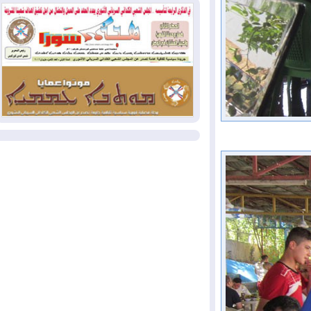
وإسرائيل تعلقان شن ضربات على إيران
2026-08-01
تقرير: الولايات المتحدة تسحب
منظومة باتريوت الدفاعية من أربيل
2026-08-01
النفط: اتفاقية ثلاثية لاستئناف
التصدير عبر جيهان بطاقة 750 ألف برميل
يومياً
المزيد