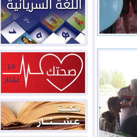
2026-08-03
العجز والاقتراض يطوقان
المالية العراقية.. اقتراض يتجاوز 3 تريليونات
دينار!
2026-08-03
كوبا تغرق في الظلام مجددا
وانهيار الشبكة الكهربائية
2026-08-03
أوامر بإجلاء 60 ألف شخص
بسبب الحرائق في ولاية واشنطن
2026-08-02
مشروع "حسابي" يُمهل
الموظفين حتى نهاية أغسطس لاستلام
بطاقاتهم المصرفية
2026-08-02
دمشق وعمّان تحذران بغداد:
أي هجوم من أراضي العراق سيواجه برد
2026-08-02
ترامب: الولايات المتحدة