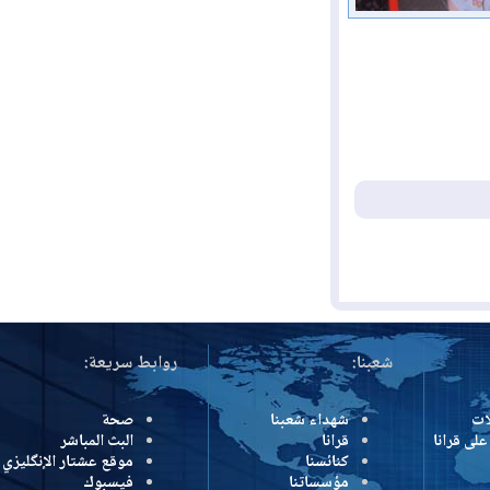
شعبنا:
روابط سريعة:
شهداء شعبنا
صحة
رانا
قرانا
البث المباشر
كنائسنا
موقع عشتار الإنگليزي
مؤسساتنا
فيسبوك