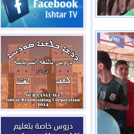
2026-08-05
حرائق فرنسا.. توقيف 402
شخص بينهم 156 قاصرا منذ بداية موسم
الحرائق
2026-08-04
سومو: إنتاج النفط في إقليم
كوردستان انخفض إلى أقل من 10%
2026-08-04
ملفات حقبة الكاظمي تعود إلى
الواجهة.. أنباء عن مراجعات قضائية
وتحقيقات أوسع في قضايا فساد
2026-08-04
بيترو يشكو تزوير الانتخابات
الرئاسية ويحذر من "حرب أهلية" في
كولومبيا
2026-08-03
رئيس إقليم كوردستان في
دمشق في زيارة رسمية
2026-08-03
العراق يؤكد مجدداً التزامه
بمنع الهجمات على الدول المجاورة