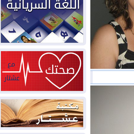
مليون قدم مكعب يومياً من غاز كورمور في
إقليم كوردستان إلى وزارة الكهرباء العراقية
2026-08-05
15كارثة بيئية ومناخية ترسم
ملامح أخطر التحديات التي تواجه العراق
اليوم
2026-08-05
حرائق فرنسا.. توقيف 402
شخص بينهم 156 قاصرا منذ بداية موسم
الحرائق
2026-08-04
سومو: إنتاج النفط في إقليم
كوردستان انخفض إلى أقل من 10%
2026-08-04
ملفات حقبة الكاظمي تعود إلى
الواجهة.. أنباء عن مراجعات قضائية
وتحقيقات أوسع في قضايا فساد
2026-08-04
بيترو يشكو تزوير الانتخابات
الرئاسية ويحذر من "حرب أهلية" في