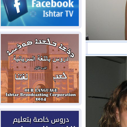
2026-08-07
الاستخبارات الأميركية: بوتين
قد يختبر تماسك الناتو بهجوم محدود
2026-08-06
نيجيرفان بارزاني حول اجتماع
"إدارة الدولة": أكدنا دعم تنفيذ البرنامج
الحكومي وأهمية حصر السلاح
2026-08-06
ائتلاف ادارة الدولة: من
يقومون بسلوك يهدد امن البلاد خارجون عن
القانون يجب محاربتهم
2026-08-06
بعد هجومين قرب باب المندب..
تحذيرات من تصعيد يهدد الملاحة في البحر
الأحمر
2026-08-06
مئات القاصرين بلا مأوى.. أزمة
سبتة تتصاعد وتضغط على مدريد
2026-08-05
لمدة عام.. بدء توريد 100