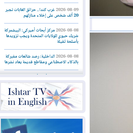
2026-08-09
غرب كندا.. حرائق الغابات تجبر
20 ألف شخص على إخلاء منازلهم
2026-08-08
مركز أبحاث أميركي: البيشمركة
شريك حيوي للولايات المتحدة ويجب تزويدها
بأسلحة ثقيلة
2026-08-08
الداخلية: رصد شائعات مفبركة
بالذكاء الاصطناعي ومقاطع قديمة يعاد نشرها
2026-08-08
دعم أمني أمريكي بمليار دولار
لإدارة رئيس كولومبيا الجديد
2026-08-07
حكومة إقليم كوردستان ترفض
قرار "دانة غاز" و"نفط الهلال" بتزويد بغداد
بالغاز دون موافقتها
2026-08-07
القوات المسلحة العراقية: خطة
أمنية لإجهاض هجمة محتملة على السعودية