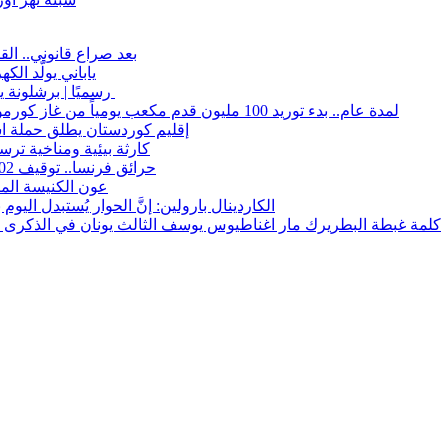
بعد صراع قانوني.. ال
ياباني يولّد ال
رسميًا | برشلونة يعلن رحيل تير شتيجن على سبيل الإعارة حتى 2027
لمدة عام.. بدء توريد 100 مليون قدم مكعب يومياً من غاز كورمور في إقليم كوردستان إلى وزارة الكهرباء العراقية
إقليم كوردستان يطلق حملة ا
15كارثة بيئية ومناخية تر
حرائق فرنسا.. توقيف 402 شخص بينهم 156 قاصرا منذ بداية موسم الحرائق
عون الكنيسة المت
الكاردينال بارولين: إنَّ الحوار يُستبدل اليو
كلمة غبطة البطريرك مار اغناطيوس يوسف الثالث يونان في الذكرى السنوية 