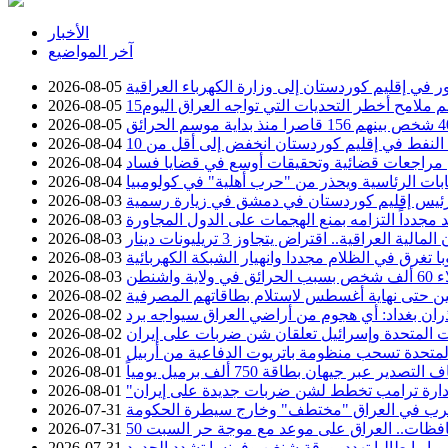
الأخبار
آخر المواضيع
2026-08-05
سم ملامح أخطر التحديات التي تواجه العراق اليوم
2026-08-05
2026-08-05
2026-08-04
عن مراجعات قضائية وتحقيقات أوسع في قضايا فساد
2026-08-04
خابات الرئاسية ويحذر من "حرب أهلية" في كولومبيا
2026-08-04
ئيس إقليم كوردستان في دمشق في زيارة رسمية
2026-08-03
د مجدداً التزامه بمنع الهجمات على الدول المجاورة
2026-08-03
2026-08-03
با تغرق في الظلام مجددا وانهيار الشبكة الكهربائية
2026-08-03
ية واشنطن
2026-08-03
 حتى نهاية أغسطس لاستلام بطاقاتهم المصرفية
2026-08-02
ان بغداد: أي هجوم من أراضي العراق سيواجه برد
2026-08-02
ات المتحدة وإسرائيل تعلقان شن ضربات على إيران
2026-08-02
 المتحدة تسحب منظومة باتريوت الدفاعية من أربيل
2026-08-01
ير عبر جيهان بطاقة 750 ألف برميل يومياً
2026-08-01
دارة ترامب تخطط لشن ضربات جديدة على إيران
2026-08-01
حرب في العراق "مختطف" وخارج سيطرة الحكومة
2026-07-31
2026-07-31
وبا.. إيطاليا تهدد بورقة شنغن وفرنسا تشدد الحدود
2026-07-31