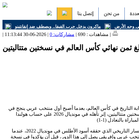
ددة
من نحن
إتصل بنا
على وجه الأرض
ماكرون يدخل حرب الفيفا.. ويصطف ضد إنفانتينو
| 2026-06-30 11:13:44 |
| مشاهدات : 690 |
مشاركات: 0
غ ثمن نهائي كأس العالم في نسختين متتاليتين
بة التاريخ في كأس العالم، بعدما أصبح أول منتخب عربي ينجح في
بلوغ دور ثمن النهائي في نسختين متتاليتين، إثر تأهله في مونديال 2026 على حساب هولندا
ويأتي هذا الإنجاز امتدادا للمسار التاريخي الذي حققه أسود الأطلس في مونديال 2022، عندما
نتخب عربي وإفريقي يصل إلى هذا الدور، قبل أن يؤكدوا في نسخة