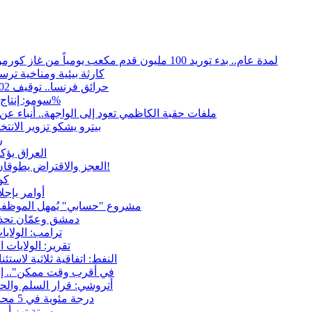
لمدة عام.. بدء توريد 100 مليون قدم مكعب يومياً من غاز كورمور في إقليم كوردستان إلى وزارة الكهرباء العراقية
15كارثة بيئية ومناخية تر
حرائق فرنسا.. توقيف 402 شخص بينهم 156 قاصرا منذ بداية موسم الحرائق
سومو: إنتاج النفط في إقليم كوردستان انخفض إلى أقل من 10%
ملفات حقبة الكاظمي تعود إلى الواجهة.. أنباء 
بيترو يشكو تزوير الانت
ر
العراق يؤك
العجز والاقتراض يطوقان المالية العراقية.. اقتراض يتجاوز 3 تريليونات دينار!
كو
أوامر بإجلاء 60 ألف شخص بسبب الحرائق في ولا
مشروع "حسابي" يُمهل الموظفين
دمشق وعمّان تحذر
ترامب: الولاي
تقرير: الولايات
النفط: اتفاقية ثلاثية لاستئناف التصد
"في أقرب وقت ممكن".. إ
أتروشي: قرار السلم وال
50 درجة مئوية في 5 محافظات.. العراق على موعد مع موجة حر السبت
سبتة تهز أور