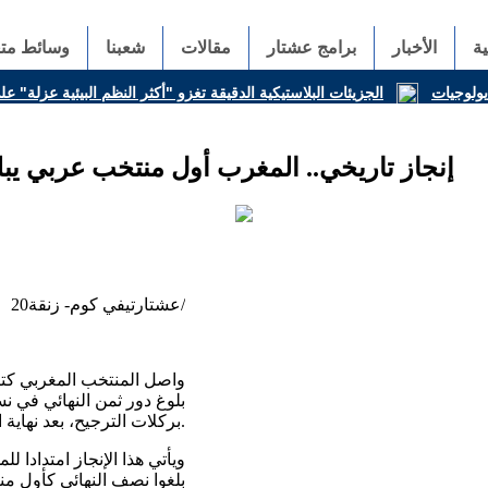
ة
الأخبار
برامج عشتار
مقالات
شعبنا
وسائط متع
ديولوجيات
الجزيئات البلاستيكية الدقيقة تغزو "أكثر النظم البيئية عزلة" 
إنجاز تاريخي.. المغرب أول منتخب عربي يبل
عشتارتيفي كوم- زنقة20/
واصل المنتخب المغربي كتا
بركلات الترجيح، بعد نهاية المباراة بالتعادل (1-1).
بلغوا نصف النهائي كأول م