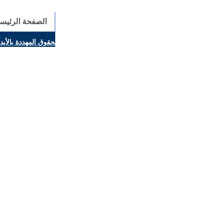
الصفحة الرئيسي
ينال بارولين: إنَّ الحوار يُستبدل اليوم بالقوة، ويجب حماية الحقوق المهددة بالأي