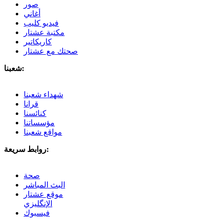
صور
أغاني
فيديو كليب
مكتبة عشتار
كاريكاتير
صحتك مع عشتار
شعبنا:
شهداء شعبنا
قرانا
كنائسنا
مؤسساتنا
مواقع شعبنا
روابط سريعة:
صحة
البث المباشر
موقع عشتار
الإنگليزي
فيسبوك