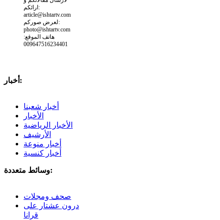
ارائكم:
article@ishtartv.com
لعرض صوركم:
photo@ishtartv.com
هاتف الموقع:
009647516234401
أخبار:
أخبار شعبنا
الأخبار
الأخبار الرياضية
الأرشيف
أخبار منوعة
أخبار كنسية
وسائط متعددة:
صحف ومجلات
درون عشتار على
قرانا