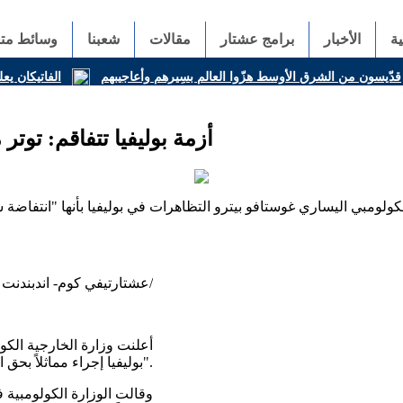
ة
الأخبار
برامج عشتار
مقالات
شعبنا
وسائط متع
قدّيسون من الشرق الأوسط هزّوا العالم بسِيرهم وأعاجيبهم
الفاتيكان يعل
أزمة بوليفيا تتفاقم: توتر
لومبي اليساري غوستافو بيترو التظاهرات في بوليفيا بأنها "انتفاضة 
عشتارتيفي كوم- اندبندنت/
أعلنت وزارة الخارجية الكول
بوليفيا إجراء مماثلاً بحق السفيرة الكولومبية بتهمة "التدخل".
وقالت الوزارة الكولومبية ف