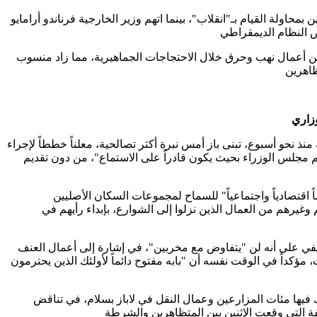
محاولة القيام بـ"انقلاب"، بينما اتهم وزير الخارجية فرناندو أرامايو
نين أعمال نهب وحرق خلال الاحتجاجات الجماهيرية، مما زاد منسوب
وزاري
ذ نحو أسبوع، تبنى باز أمس نبرة أكثر تصالحية، معلناً خططاً لإجراء
م مجلس الوزراء بحيث يكون قادراً على الاستماع"، من دون تقديم
قتصادياً واجتماعياً" للسماح لمجموعات السكان الأصليين
وغيرهم من العمال الذين نزلوا إلى الشوارع، بإبداء رأيهم في
يفي على أنه لن "يتفاوض مع مخربين"، في إشارة إلى أعمال العنف
مؤكداً في الوقت نفسه أن "بابه مفتوح دائماً لأولئك الذين يحترمون
ها مئات المزارعين وعمال النقل في لاباز بسلام، في تناقض