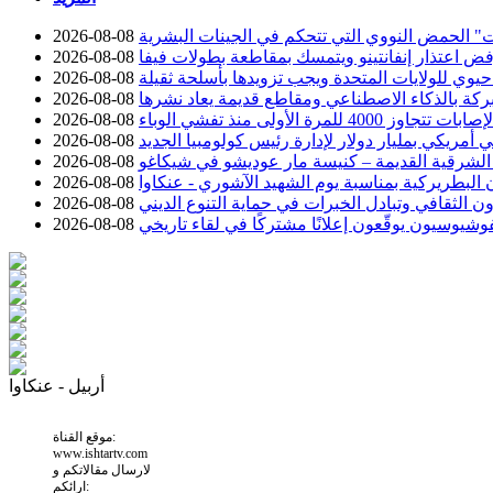
 الحمض النووي التي تتحكم في الجينات البشرية
2026-08-08
رفض اعتذار إنفانتينو ويتمسك بمقاطعة بطولات فيفا
2026-08-08
وي للولايات المتحدة ويجب تزويدها بأسلحة ثقيلة
2026-08-08
ركة بالذكاء الاصطناعي ومقاطع قديمة يعاد نشرها
2026-08-08
تجاوز 4000 للمرة الأولى منذ تفشي الوباء
2026-08-08
 أمريكي بمليار دولار لإدارة رئيس كولومبيا الجديد
2026-08-08
 الشرقية القديمة – كنيسة مار عوديشو في شيكاغو
2026-08-08
ن البطريركية بمناسبة يوم الشهيد الآشوري - عنكاوا
2026-08-08
ون الثقافي وتبادل الخبرات في حماية التنوع الديني
2026-08-08
شيوسيون يوقّعون إعلانًا مشتركًا في لقاء تاريخي
2026-08-08
أربيل - عنكاوا
موقع القناة:
www.ishtartv.com
لارسال مقالاتكم و
ارائكم: