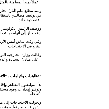
عملاً بمبدأ المعاملة بالمثل".
ومنذ مطلع مايو (أيار) ال
في بوليفيا مطالبين باستقا
اقتصادية حادة.
ووصف الرئيس الكولومبي الي
دفع لاباز إلى اتهامه بالتدخل في شؤونها الداخلية.
وفي وقت سابق أمس الأربعا
بيترو في الاحتجاجات.
وقالت وزارة الخارجية البول
على مبادئ السيادة وعدم التدخل والاحترام المتبادل بين الدول".
تظاهرات واتهامات بـ"الانقلاب"
بدأ البوليفيون التظاهر وإق
وتوفير إمدادات وقود مستقرة
40 عاماً.
وتحولت الاحتجاجات إلى موا
أشهر فقط من توليه منصبه.