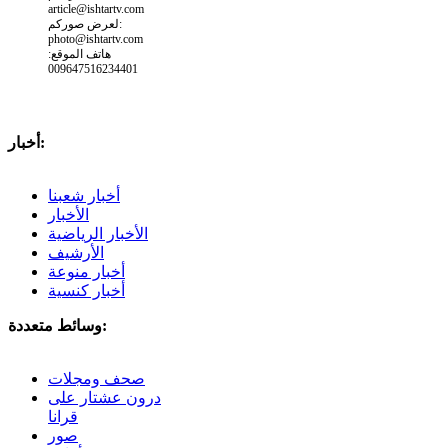
article@ishtartv.com
لعرض صوركم:
photo@ishtartv.com
هاتف الموقع:
009647516234401
أخبار:
أخبار شعبنا
الأخبار
الأخبار الرياضية
الأرشيف
أخبار منوعة
أخبار كنسية
وسائط متعددة:
صحف ومجلات
درون عشتار على
قرانا
صور