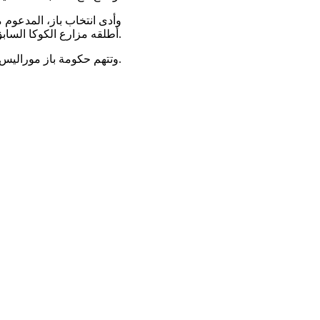
وأدى انتخاب باز، المدعوم 
أطلقه مزارع الكوكا السابق إيفو موراليس.
وتتهم حكومة باز موراليس، المطلوب بتهمة الاتجار بقاصر، بتأجيج الاضطرابات الأخيرة.