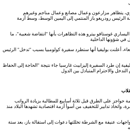
جاري، يتظاهر مزارعون وعمال مصانع وعمال مناجم وغيرهم
لة الرئيس رودريغو باز المنتمي إلى اليمين الوسط، وسط أزمة
ساري غوستافو بيترو هذه التظاهرات بأنها "انتفاضة شعبية"، ما
ء، أعلنت بوليفيا أنها ستطرد سفيرة كولومبيا بسبب "تدخل" الرئيس
يفية إن طرد السفيرة إليزابيث غارسيا جاء نتيجة "الحاجة إلى الحفاظ
امة حواجز على الطرق قبل ثلاثة أسابيع للمطالبة بزيادة الرواتب
، واتخاذ تدابير للتخفيف من أسوأ أزمة اقتصادية تشهدها البلاد منذ
جهات عنيفة مع الشرطة تخللتها دعوات إلى استقالة باز، بعد ستة