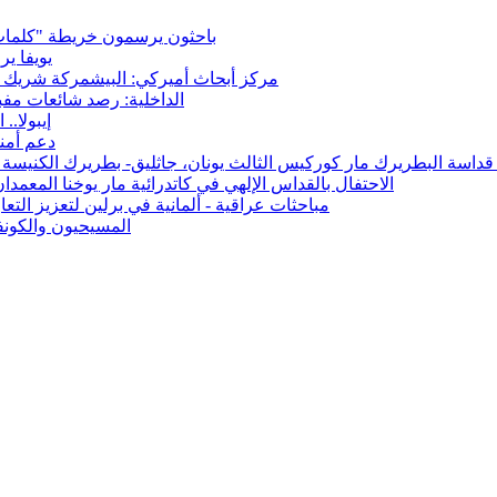
باحثون يرسمون خريطة "كلمات"
يويفا ي
مركز أبحاث أميركي: البيشمركة شريك حي
الداخلية: رصد شائعات مفب
إيبولا.. الإصابات ت
دعم أمني
ه قداسة البطريرك مار كوركيس الثالث يونان، جاثليق- بطريرك الكنيسة
الاحتفال بالقداس الإلهي في كاتدرائية مار يوخنا المعمدا
مباحثات عراقية - ألمانية في برلين لتعزيز التعا
المسيحيون والكونفو