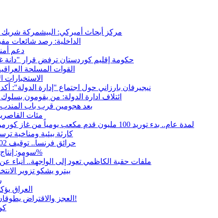
مركز أبحاث أميركي: البيشمركة شريك حي
الداخلية: رصد شائعات مفب
دعم أمني
حكومة إقليم كوردستان ترفض قرار "دانة غاز"
القوات المسلحة العراقي
الاستخبارات ال
نيجيرفان بارزاني حول اجتماع "إدارة الدولة": أكد
ائتلاف ادارة الدولة: من يقومون بسلوك 
بعد هجومين قرب باب المندب.. 
مئات القاصرين
لمدة عام.. بدء توريد 100 مليون قدم مكعب يومياً من غاز كورمور في إقليم كوردستان إلى وزارة الكهرباء العراقية
15كارثة بيئية ومناخية تر
حرائق فرنسا.. توقيف 402 شخص بينهم 156 قاصرا منذ بداية موسم الحرائق
سومو: إنتاج النفط في إقليم كوردستان انخفض إلى أقل من 10%
ملفات حقبة الكاظمي تعود إلى الواجهة.. أنباء 
بيترو يشكو تزوير الانت
ر
العراق يؤك
العجز والاقتراض يطوقان المالية العراقية.. اقتراض يتجاوز 3 تريليونات دينار!
كو