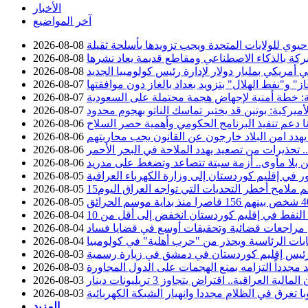
الأخبار
آخر المواضيع
وي للولايات المتحدة ويجب تزويدها بأسلحة ثقيلة
2026-08-08
ركة بالذكاء الاصطناعي ومقاطع قديمة يعاد نشرها
2026-08-08
 أمريكي بمليار دولار لإدارة رئيس كولومبيا الجديد
2026-08-08
 و"نفط الهلال" بتزويد بغداد بالغاز دون موافقتها
2026-08-07
ة: خطة أمنية لإجهاض هجمة محتملة على السعودية
2026-08-07
أميركية: بوتين قد يختبر تماسك الناتو بهجوم محدود
2026-08-07
نا دعم تنفيذ البرنامج الحكومي وأهمية حصر السلاح
2026-08-06
يهدد امن البلاد خارجون عن القانون يجب محاربتهم
2026-08-06
تحذيرات من تصعيد يهدد الملاحة في البحر الأحمر
2026-08-06
 بلا مأوى.. أزمة سبتة تتصاعد وتضغط على مدريد
2026-08-06
2026-08-05
سم ملامح أخطر التحديات التي تواجه العراق اليوم
2026-08-05
2026-08-05
2026-08-04
عن مراجعات قضائية وتحقيقات أوسع في قضايا فساد
2026-08-04
خابات الرئاسية ويحذر من "حرب أهلية" في كولومبيا
2026-08-04
ئيس إقليم كوردستان في دمشق في زيارة رسمية
2026-08-03
د مجدداً التزامه بمنع الهجمات على الدول المجاورة
2026-08-03
2026-08-03
با تغرق في الظلام مجددا وانهيار الشبكة الكهربائية
2026-08-03
المزيد