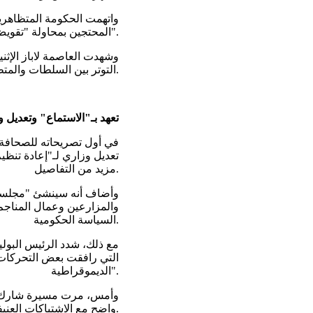
واتهمت الحكومة المتظاهرين ب
المحتجين بمحاولة "تقويض النظام الديمقراطي".
وشهدت العاصمة لاباز الإث
التوتر بين السلطات والمتظاهرين.
تعهد بـ"الاستماع" وتعديل 
في أول تصريحاته للصحافة من
تعديل وزاري لـ"إعادة تنظي
مزيد من التفاصيل.
وأضاف أنه سينشئ "مجلساً ا
والمزارعين وعمال المناجم 
السياسة الحكومية.
مع ذلك، شدد الرئيس البول
التي رافقت بعض التحركات، 
الديموقراطية".
وأمس، مرت مسيرة شارك في
واضح مع الاشتباكات العنيفة التي وقعت الإثنين بين المتظاهرين والشرطة.