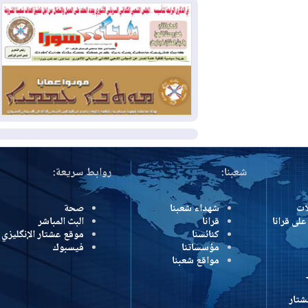
وإسرائيل تعلقان شن ضربات على إيران
2026-08-01
تقرير: الولايات المتحدة تسحب
منظومة باتريوت الدفاعية من أربيل
2026-08-01
النفط: اتفاقية ثلاثية لاستئناف
التصدير عبر جيهان بطاقة 750 ألف برميل
يومياً
المزيد
شعبنا:
روابط سريعة:
شهداء شعبنا
صحة
رانا
قرانا
البث المباشر
كنائسنا
موقع عشتار الإنگليزي
مؤسساتنا
فيسبوك
مواقع شعبنا