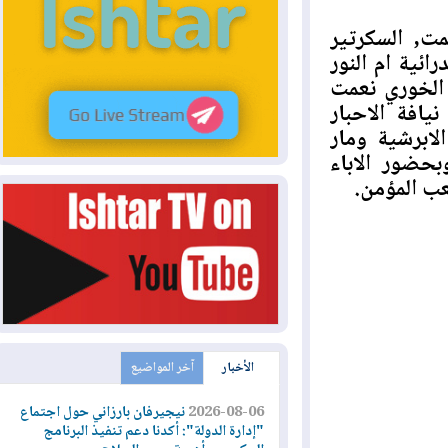
 السكرتير
ة ام النور
لخوري نعمت
ة الاحبار
رشية ومار
ور الاباء
المؤمن.
الأخبار
آخر المواضيع
2026-08-06
نيجيرفان بارزاني حول اجتماع
"إدارة الدولة": أكدنا دعم تنفيذ البرنامج