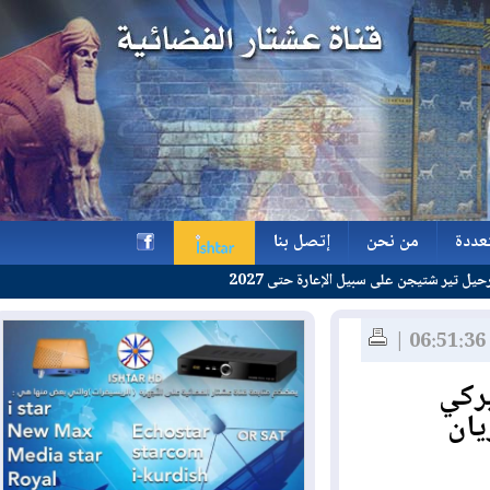
ة
من نحن
إتصل بنا
 على سبيل الإعارة حتى 2027
ة
من نحن
إتصل بنا
h
كي
ن