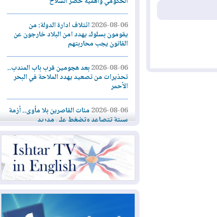
الحكومي وأهمية حصر السلاح
2026-08-06
ائتلاف ادارة الدولة: من
يقومون بسلوك يهدد امن البلاد خارجون عن
القانون يجب محاربتهم
2026-08-06
بعد هجومين قرب باب المندب..
تحذيرات من تصعيد يهدد الملاحة في البحر
الأحمر
2026-08-06
مئات القاصرين بلا مأوى.. أزمة
سبتة تتصاعد وتضغط على مدريد
2026-08-05
لمدة عام.. بدء توريد 100
مليون قدم مكعب يومياً من غاز كورمور في
إقليم كوردستان إلى وزارة الكهرباء العراقية
2026-08-05
15كارثة بيئية ومناخية ترسم
ملامح أخطر التحديات التي تواجه العراق
اليوم