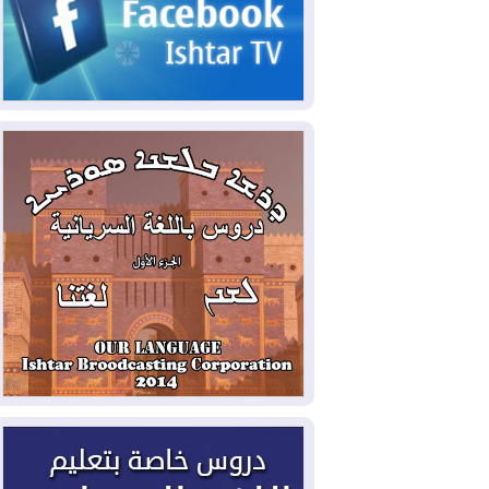
2026-08-05
حرائق فرنسا.. توقيف 402
شخص بينهم 156 قاصرا منذ بداية موسم
الحرائق
2026-08-04
سومو: إنتاج النفط في إقليم
كوردستان انخفض إلى أقل من 10%
2026-08-04
ملفات حقبة الكاظمي تعود إلى
الواجهة.. أنباء عن مراجعات قضائية
وتحقيقات أوسع في قضايا فساد
2026-08-04
بيترو يشكو تزوير الانتخابات
الرئاسية ويحذر من "حرب أهلية" في
كولومبيا
2026-08-03
رئيس إقليم كوردستان في
دمشق في زيارة رسمية
2026-08-03
العراق يؤكد مجدداً التزامه
بمنع الهجمات على الدول المجاورة