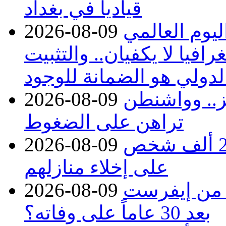
قيادياً في بغداد
يوم العالمي
2026-08-09
افيا لا يكفيان.. والتثبيت
الدولي هو الضمانة للوجود
 هرمز.. وواشنطن
2026-08-09
تراهن على الضغوط
غرب كندا.. حرائق الغابات تجبر 20 ألف شخص
2026-08-09
على إخلاء منازلهم
 من إيفرست
2026-08-09
بعد 30 عاماً على وفاته؟