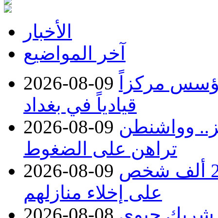
الأخبار
آخر المواضيع
ؤسس مركزاً
2026-08-09
قيادياً في بغداد
 هرمز.. وواشنطن
2026-08-09
تراهن على الضغوط
غرب كندا.. حرائق الغابات تجبر 20 ألف شخص
2026-08-09
على إخلاء منازلهم
 شريك حيوي
2026-08-08