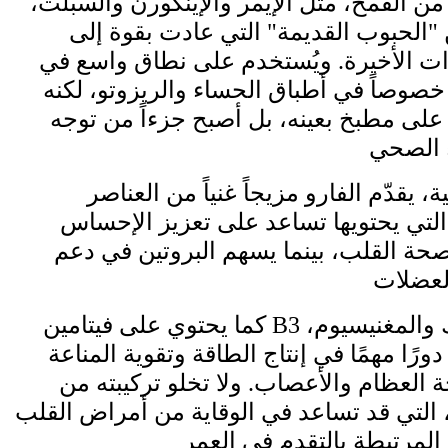
من القمح، مثل الإيمر والإينكورن والسبلت،
 "الحبوب القديمة" التي عادت بقوة إلى
ات الأخيرة. ويُستخدم على نطاق واسع في
خصوصاً في أطباق الحساء والريزوتو، لكنه
ً على مطبخ بعينه، بل أصبح جزءاً من توجه
، يقدّم الفارو مزيجاً غنياً من العناصر
 التي يحتويها تساعد على تعزيز الإحساس
صحة القلب، بينما يسهم البروتين في دعم
كما يحتوي على فيتامين B3 ومعادن مثل الزنك والمغنيسيوم،
رًا مهمًا في إنتاج الطاقة وتقوية المناعة
العظام والأعصاب. ولا تخلو تركيبته من
التي قد تساعد في الوقاية من أمراض القلب