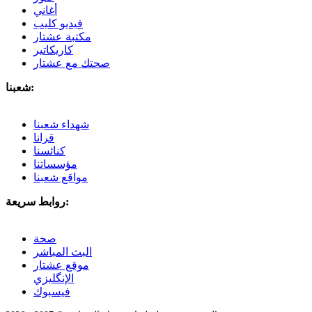
أغاني
فيديو كليب
مكتبة عشتار
كاريكاتير
صحتك مع عشتار
شعبنا:
شهداء شعبنا
قرانا
كنائسنا
مؤسساتنا
مواقع شعبنا
روابط سريعة:
صحة
البث المباشر
موقع عشتار
الإنگليزي
فيسبوك