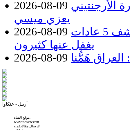
ة الأرجنتيني
2026-08-09
يعزي ميسي
تريد إطالة عمرك؟.. طبيبة تكشف 5 عادات
2026-08-09
يغفل عنها كثيرون
عراق هَمُّنا
2026-08-09
أربيل - عنكاوا
موقع القناة:
www.ishtartv.com
لارسال مقالاتكم و