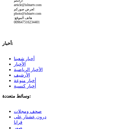
ارائكم:
article@ishtartv.com
لعرض صوركم:
photo@ishtartv.com
هاتف الموقع:
009647516234401
أخبار:
أخبار شعبنا
الأخبار
الأخبار الرياضية
الأرشيف
أخبار منوعة
أخبار كنسية
وسائط متعددة:
صحف ومجلات
درون عشتار على
قرانا
صور