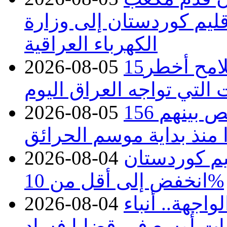
قليم كوردستان إلى وزارة
الكهرباء العراقية
15كارثة بيئية ومناخية ترسم ملامح أخطر
2026-08-05
 التي تواجه العراق اليوم
حرائق فرنسا.. توقيف 402 شخص بينهم 156
2026-08-05
منذ بداية موسم الحرائق
يم كوردستان
2026-08-04
انخفض إلى أقل من 10%
اجهة.. أنباء
2026-08-04
ات أوسع في قضايا فساد