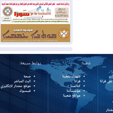
بسبب الحرائق في ولاية واشنطن
2026-08-02
مشروع "حسابي" يُمهل
الموظفين حتى نهاية أغسطس لاستلام
بطاقاتهم المصرفية
2026-08-02
دمشق وعمّان تحذران بغداد:
أي هجوم من أراضي العراق سيواجه برد
المزيد
شعبنا:
روابط سريعة:
شهداء شعبنا
صحة
رانا
قرانا
البث المباشر
كنائسنا
موقع عشتار الإنگليزي
مؤسساتنا
فيسبوك
مواقع شعبنا