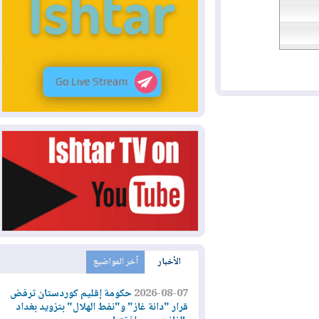
الأخبار
آخر المواضيع
2026-08-07
حكومة إقليم كوردستان ترفض
قرار "دانة غاز" و"نفط الهلال" بتزويد بغداد