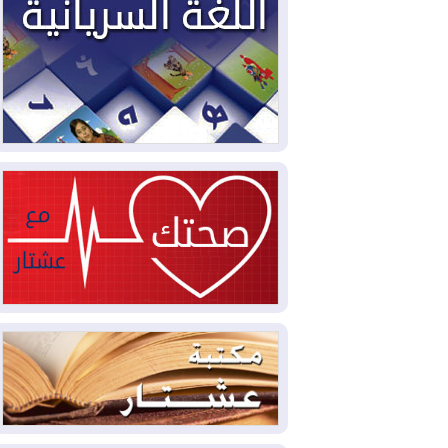
2026-08-04
بيترو يشكو تزوير الانتخابات
الرئاسية ويحذر من "حرب أهلية" في
كولومبيا
2026-08-03
رئيس إقليم كوردستان في
دمشق في زيارة رسمية
2026-08-03
العراق يؤكد مجدداً التزامه
بمنع الهجمات على الدول المجاورة
2026-08-03
العجز والاقتراض يطوقان
المالية العراقية.. اقتراض يتجاوز 3 تريليونات
دينار!
2026-08-03
كوبا تغرق في الظلام مجددا
وانهيار الشبكة الكهربائية
2026-08-03
أوامر بإجلاء 60 ألف شخص