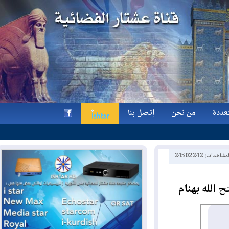
ة
من نحن
إتصل بنا
ة
من نحن
إتصل بنا
h
2450224
له بهنام