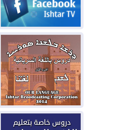
2026-08-06
مئات القاصرين بلا مأوى.. أزمة
سبتة تتصاعد وتضغط على مدريد
2026-08-05
لمدة عام.. بدء توريد 100
مليون قدم مكعب يومياً من غاز كورمور في
إقليم كوردستان إلى وزارة الكهرباء العراقية
2026-08-05
15كارثة بيئية ومناخية ترسم
ملامح أخطر التحديات التي تواجه العراق
اليوم
2026-08-05
حرائق فرنسا.. توقيف 402
شخص بينهم 156 قاصرا منذ بداية موسم
الحرائق
2026-08-04
سومو: إنتاج النفط في إقليم
كوردستان انخفض إلى أقل من 10%
2026-08-04
ملفات حقبة الكاظمي تعود إلى
الواجهة.. أنباء عن مراجعات قضائية
وتحقيقات أوسع في قضايا فساد