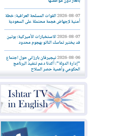
بالغاز دون موافقتها
2026-08-07
القوات المسلحة العراقية: خطة
أمنية لإجهاض هجمة محتملة على السعودية
2026-08-07
الاستخبارات الأميركية: بوتين
قد يختبر تماسك الناتو بهجوم محدود
2026-08-06
نيجيرفان بارزاني حول اجتماع
"إدارة الدولة": أكدنا دعم تنفيذ البرنامج
الحكومي وأهمية حصر السلاح
2026-08-06
ائتلاف ادارة الدولة: من
يقومون بسلوك يهدد امن البلاد خارجون عن
القانون يجب محاربتهم
2026-08-06
بعد هجومين قرب باب المندب..
تحذيرات من تصعيد يهدد الملاحة في البحر
الأحمر