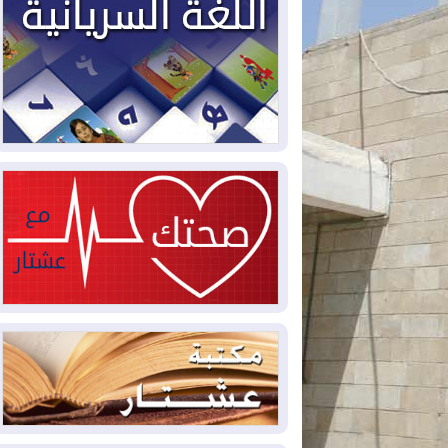
2026-08-05
حرائق فرنسا.. توقيف 402
شخص بينهم 156 قاصرا منذ بداية موسم
الحرائق
2026-08-04
سومو: إنتاج النفط في إقليم
كوردستان انخفض إلى أقل من 10%
2026-08-04
ملفات حقبة الكاظمي تعود إلى
الواجهة.. أنباء عن مراجعات قضائية
وتحقيقات أوسع في قضايا فساد
2026-08-04
بيترو يشكو تزوير الانتخابات
الرئاسية ويحذر من "حرب أهلية" في
كولومبيا
2026-08-03
رئيس إقليم كوردستان في
دمشق في زيارة رسمية
2026-08-03
العراق يؤكد مجدداً التزامه