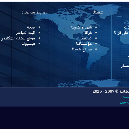
شعبنا:
روابط سريعة:
شهداء شعبنا
صحة
رانا
قرانا
البث المباشر
كنائسنا
موقع عشتار الإنگليزي
مؤسساتنا
فيسبوك
مواقع شعبنا
- 2026