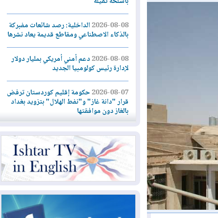
بأسلحة ثقيلة
2026-08-08
الداخلية: رصد شائعات مفبركة
بالذكاء الاصطناعي ومقاطع قديمة يعاد نشرها
2026-08-08
دعم أمني أمريكي بمليار دولار
لإدارة رئيس كولومبيا الجديد
2026-08-07
حكومة إقليم كوردستان ترفض
قرار "دانة غاز" و"نفط الهلال" بتزويد بغداد
بالغاز دون موافقتها
2026-08-07
القوات المسلحة العراقية: خطة
أمنية لإجهاض هجمة محتملة على السعودية
2026-08-07
الاستخبارات الأميركية: بوتين
قد يختبر تماسك الناتو بهجوم محدود
2026-08-06
نيجيرفان بارزاني حول اجتماع
"إدارة الدولة": أكدنا دعم تنفيذ البرنامج