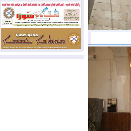
بمنع الهجمات على الدول المجاورة
2026-08-03
العجز والاقتراض يطوقان
المالية العراقية.. اقتراض يتجاوز 3 تريليونات
دينار!
2026-08-03
كوبا تغرق في الظلام مجددا
وانهيار الشبكة الكهربائية
المزيد