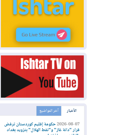
الأخبار
آخر المواضيع
2026-08-07
حكومة إقليم كوردستان ترفض
قرار "دانة غاز" و"نفط الهلال" بتزويد بغداد