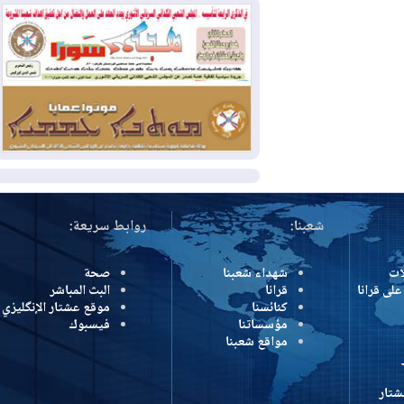
بسبب الحرائق في ولاية واشنطن
2026-08-02
مشروع "حسابي" يُمهل
الموظفين حتى نهاية أغسطس لاستلام
بطاقاتهم المصرفية
2026-08-02
دمشق وعمّان تحذران بغداد:
أي هجوم من أراضي العراق سيواجه برد
المزيد
شعبنا:
روابط سريعة:
شهداء شعبنا
صحة
رانا
قرانا
البث المباشر
كنائسنا
موقع عشتار الإنگليزي
مؤسساتنا
فيسبوك
مواقع شعبنا