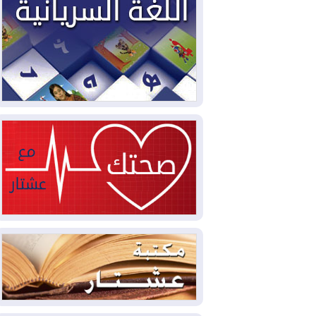
2026-08-04
بيترو يشكو تزوير الانتخابات
الرئاسية ويحذر من "حرب أهلية" في
كولومبيا
2026-08-03
رئيس إقليم كوردستان في
دمشق في زيارة رسمية
2026-08-03
العراق يؤكد مجدداً التزامه
بمنع الهجمات على الدول المجاورة
2026-08-03
العجز والاقتراض يطوقان
المالية العراقية.. اقتراض يتجاوز 3 تريليونات
دينار!
2026-08-03
كوبا تغرق في الظلام مجددا
وانهيار الشبكة الكهربائية
2026-08-03
أوامر بإجلاء 60 ألف شخص