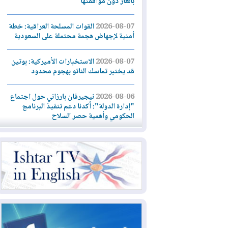
بالغاز دون موافقتها
2026-08-07
القوات المسلحة العراقية: خطة
أمنية لإجهاض هجمة محتملة على السعودية
2026-08-07
الاستخبارات الأميركية: بوتين
قد يختبر تماسك الناتو بهجوم محدود
2026-08-06
نيجيرفان بارزاني حول اجتماع
"إدارة الدولة": أكدنا دعم تنفيذ البرنامج
الحكومي وأهمية حصر السلاح
2026-08-06
ائتلاف ادارة الدولة: من
يقومون بسلوك يهدد امن البلاد خارجون عن
القانون يجب محاربتهم
2026-08-06
بعد هجومين قرب باب المندب..
تحذيرات من تصعيد يهدد الملاحة في البحر
الأحمر