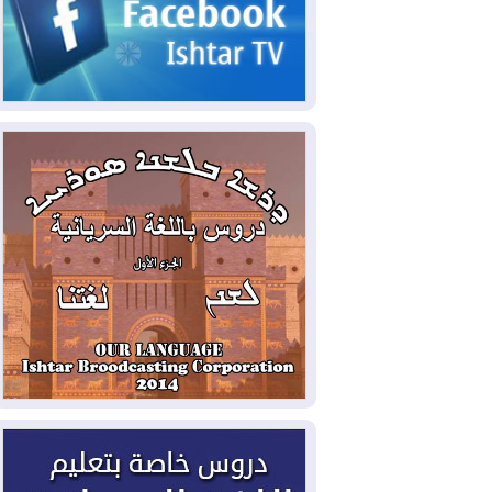
2026-08-06
مئات القاصرين بلا مأوى.. أزمة
سبتة تتصاعد وتضغط على مدريد
2026-08-05
لمدة عام.. بدء توريد 100
مليون قدم مكعب يومياً من غاز كورمور في
إقليم كوردستان إلى وزارة الكهرباء العراقية
2026-08-05
15كارثة بيئية ومناخية ترسم
ملامح أخطر التحديات التي تواجه العراق
اليوم
2026-08-05
حرائق فرنسا.. توقيف 402
شخص بينهم 156 قاصرا منذ بداية موسم
الحرائق
2026-08-04
سومو: إنتاج النفط في إقليم
كوردستان انخفض إلى أقل من 10%
2026-08-04
ملفات حقبة الكاظمي تعود إلى
الواجهة.. أنباء عن مراجعات قضائية
وتحقيقات أوسع في قضايا فساد