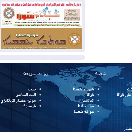
وإسرائيل تعلقان شن ضربات على إيران
2026-08-01
تقرير: الولايات المتحدة تسحب
منظومة باتريوت الدفاعية من أربيل
2026-08-01
النفط: اتفاقية ثلاثية لاستئناف
التصدير عبر جيهان بطاقة 750 ألف برميل
يومياً
المزيد
شعبنا:
روابط سريعة:
شهداء شعبنا
صحة
رانا
قرانا
البث المباشر
كنائسنا
موقع عشتار الإنگليزي
مؤسساتنا
فيسبوك
مواقع شعبنا