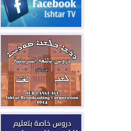
2026-08-05
حرائق فرنسا.. توقيف 402
شخص بينهم 156 قاصرا منذ بداية موسم
الحرائق
2026-08-04
سومو: إنتاج النفط في إقليم
كوردستان انخفض إلى أقل من 10%
2026-08-04
ملفات حقبة الكاظمي تعود إلى
الواجهة.. أنباء عن مراجعات قضائية
وتحقيقات أوسع في قضايا فساد
2026-08-04
بيترو يشكو تزوير الانتخابات
الرئاسية ويحذر من "حرب أهلية" في
كولومبيا
2026-08-03
رئيس إقليم كوردستان في
دمشق في زيارة رسمية
2026-08-03
العراق يؤكد مجدداً التزامه
بمنع الهجمات على الدول المجاورة