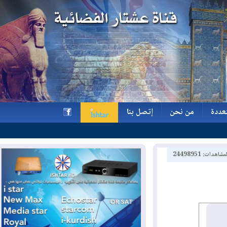
ة
من نحن
إتصل بنا
ة
من نحن
إتصل بنا
h
2449895