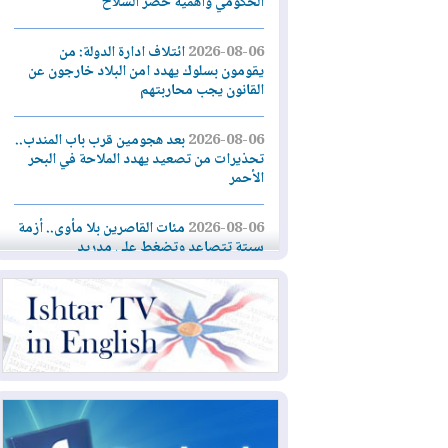
الحكومي وأهمية حصر السلاح
2026-08-06
ائتلاف ادارة الدولة: من
يقومون بسلوك يهدد امن البلاد خارجون عن
القانون يجب محاربتهم
2026-08-06
بعد هجومين قرب باب المندب..
تحذيرات من تصعيد يهدد الملاحة في البحر
الأحمر
2026-08-06
مئات القاصرين بلا مأوى.. أزمة
سبتة تتصاعد وتضغط على مدريد
2026-08-05
لمدة عام.. بدء توريد 100
مليون قدم مكعب يومياً من غاز كورمور في
إقليم كوردستان إلى وزارة الكهرباء العراقية
2026-08-05
15كارثة بيئية ومناخية ترسم
ملامح أخطر التحديات التي تواجه العراق
اليوم