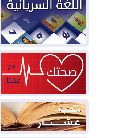
2026-08-03
العجز والاقتراض يطوقان
المالية العراقية.. اقتراض يتجاوز 3 تريليونات
دينار!
2026-08-03
كوبا تغرق في الظلام مجددا
وانهيار الشبكة الكهربائية
2026-08-03
أوامر بإجلاء 60 ألف شخص
بسبب الحرائق في ولاية واشنطن
2026-08-02
مشروع "حسابي" يُمهل
الموظفين حتى نهاية أغسطس لاستلام
بطاقاتهم المصرفية
2026-08-02
دمشق وعمّان تحذران بغداد:
أي هجوم من أراضي العراق سيواجه برد
2026-08-02
ترامب: الولايات المتحدة