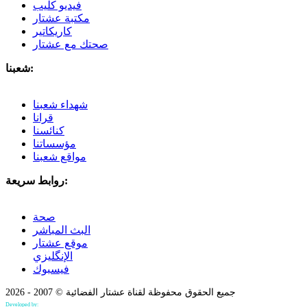
فيديو كليب
مكتبة عشتار
كاريكاتير
صحتك مع عشتار
شعبنا:
شهداء شعبنا
قرانا
كنائسنا
مؤسساتنا
مواقع شعبنا
روابط سريعة:
صحة
البث المباشر
موقع عشتار
الإنگليزي
فيسبوك
جميع الحقوق محفوظة لقناة عشتار الفضائية © 2007 - 2026
Developed by:
Bilind Hirori