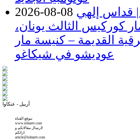
| قداس إلهي
2026-08-08
ر كوركيس الثالث يونان،
قية القديمة – كنيسة مار
عوديشو في شيكاغو
أربيل - عنكاوا
موقع القناة:
www.ishtartv.com
لارسال مقالاتكم و
ارائكم:
article@ishtartv.com