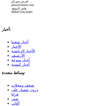
لعرض صوركم:
photo@ishtartv.com
هاتف الموقع:
009647516234401
أخبار:
أخبار شعبنا
الأخبار
الأخبار الرياضية
الأرشيف
أخبار منوعة
أخبار كنسية
وسائط متعددة:
صحف ومجلات
درون عشتار على
قرانا
صور
أغاني