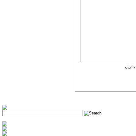
جادريان
h