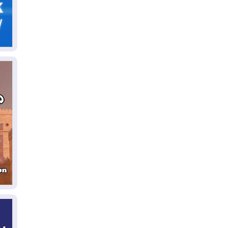
05
ال
04
كو
04
ال
وت
04
ال
كو
03
دم
03
بم