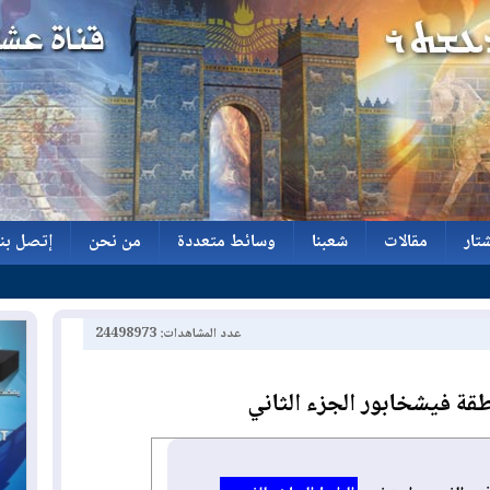
تار
مقالات
شعبنا
وسائط متعددة
من نحن
إتصل بنا
تار
مقالات
شعبنا
وسائط متعددة
من نحن
إتصل بنا
عدد المشاهدات: 24498973
قة فيشخابور الجزء الثاني