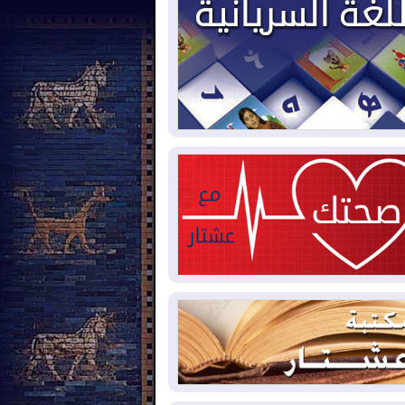
2026-08-
العجز والاقتراض يطوقان
المالية العراقية.. اقتراض يتجاوز 3 تريليونات
نار!
2026-08-
كوبا تغرق في الظلام مجددا
نهيار الشبكة الكهربائية
2026-08-
أوامر بإجلاء 60 ألف شخص
بب الحرائق في ولاية واشنطن
2026-08-
مشروع "حسابي" يُمهل
موظفين حتى نهاية أغسطس لاستلام
اقاتهم المصرفية
2026-08-
دمشق وعمّان تحذران بغداد:
 هجوم من أراضي العراق سيواجه برد
2026-08-
ترامب: الولايات المتحدة