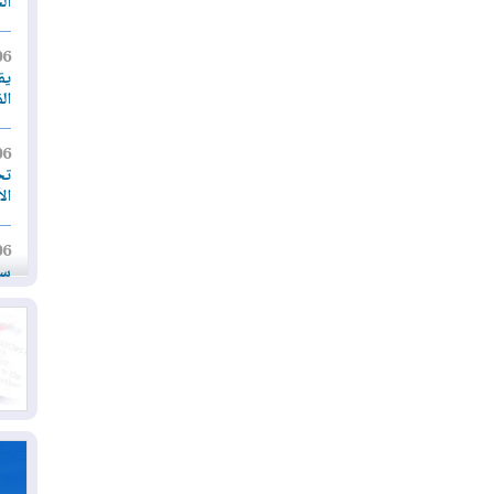
ال
06
يق
ال
06
تح
ال
06
سب
05
مل
إق
05
مل
ال