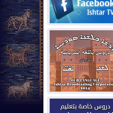
2026-08-
حرائق فرنسا.. توقيف 402
شخص بينهم 156 قاصرا منذ بداية موسم
حرائق
2026-08-
سومو: إنتاج النفط في إقليم
ردستان انخفض إلى أقل من 10%
2026-08-
ملفات حقبة الكاظمي تعود إلى
واجهة.. أنباء عن مراجعات قضائية
حقيقات أوسع في قضايا فساد
2026-08-
بيترو يشكو تزوير الانتخابات
رئاسية ويحذر من "حرب أهلية" في
لومبيا
2026-08-
رئيس إقليم كوردستان في
شق في زيارة رسمية
2026-08-
العراق يؤكد مجدداً التزامه
نع الهجمات على الدول المجاورة