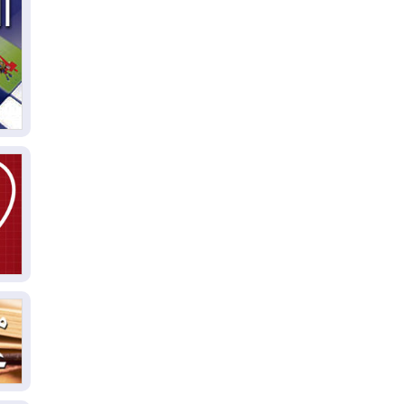
03
دي
03
وا
03
بس
02
ال
بط
02
أي
02