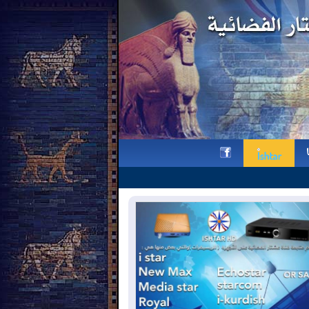
وقفة تذكارية لقناة عشتار في ذ
h