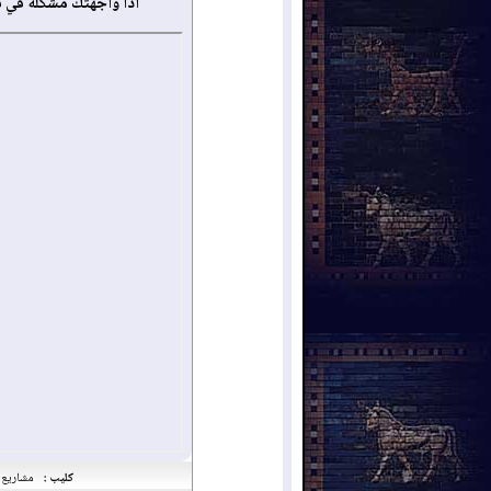
أذا واجهتك مشكلة في 
كليب :
مشاريع م