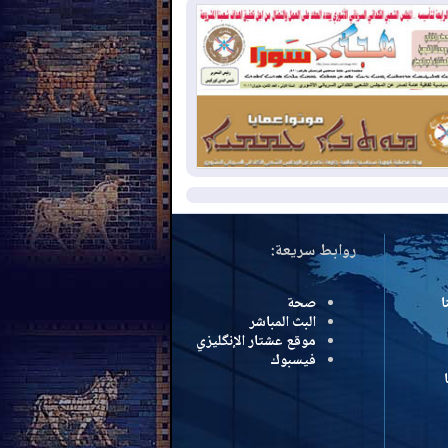
سرائيل تعلقان شن ضربات على إيران
2026-08-
تقرير: الولايات المتحدة تسحب
ظومة باتريوت الدفاعية من أربيل
2026-08-
النفط: اتفاقية ثلاثية لاستئناف
التصدير عبر جيهان بطاقة 750 ألف برميل
مياً
مزيد
روابط سريعة:
ا
صحة
البث المباشر
موقع عشتار الإنگليزي
فيسبوك