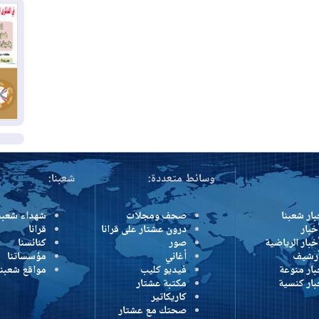
وإ
01
من
01
يو
ال
وسائط متعددة:
شعبنا:
بار شعبنا
صحف ومجلات
شهداء شعبن
خبار
درون عشتار على قرانا
قرانا
خبار الرياضية
صور
كنائسنا
أرشيف
أغاني
مؤسساتنا
بار منوعة
فيديو كليب
مواقع شعبنا
بار كنسية
مكتبة عشتار
كاريكاتير
صحتك مع عشتار