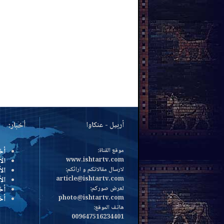
أربيل - عنكاوا
أخبار:
موقع القناة:
أخ
www.ishtartv.com
الأ
لارسال مقالاتكم و ارائكم:
الأ
article@ishtartv.com
ال
لعرض صوركم:
أخ
photo@ishtartv.com
أخ
هاتف الموقع:
009647516234401