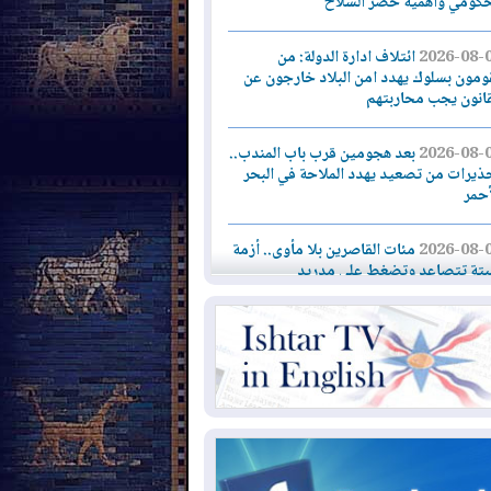
حكومي وأهمية حصر السلاح
2026-08-
ائتلاف ادارة الدولة: من
ومون بسلوك يهدد امن البلاد خارجون عن
قانون يجب محاربتهم
2026-08-
بعد هجومين قرب باب المندب..
ذيرات من تصعيد يهدد الملاحة في البحر
أحمر
2026-08-
مئات القاصرين بلا مأوى.. أزمة
تة تتصاعد وتضغط على مدريد
2026-08-
لمدة عام.. بدء توريد 100
يون قدم مكعب يومياً من غاز كورمور في
ليم كوردستان إلى وزارة الكهرباء العراقية
2026-08-
15كارثة بيئية ومناخية ترسم
امح أخطر التحديات التي تواجه العراق
يوم