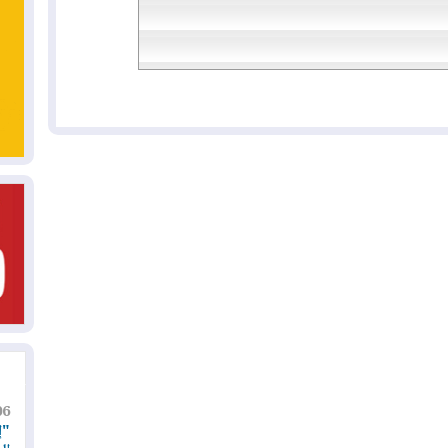
06
"إ