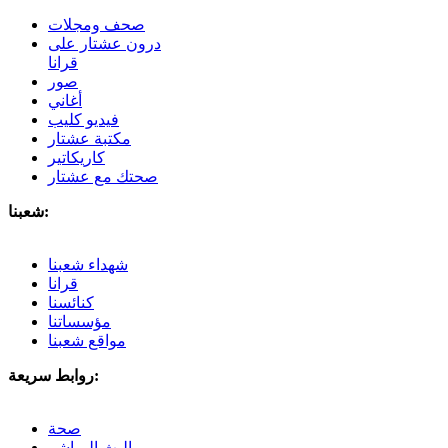
صحف ومجلات
درون عشتار على
قرانا
صور
أغاني
فيديو كليب
مكتبة عشتار
كاريكاتير
صحتك مع عشتار
شعبنا:
شهداء شعبنا
قرانا
كنائسنا
مؤسساتنا
مواقع شعبنا
روابط سريعة:
صحة
البث المباشر