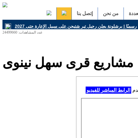
ددة
من نحن
إتصل بنا
عدد المشاهدات: 24499660
مشاريع قرى سهل نينوى
خدم
الرابط المباشر للفيديو