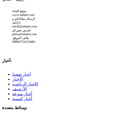
موقع القناة:
www.ishtartv.com
لارسال مقالاتكم و
ارائكم:
article@ishtartv.com
لعرض صوركم:
photo@ishtartv.com
هاتف الموقع:
009647516234401
أخبار:
أخبار شعبنا
الأخبار
الأخبار الرياضية
الأرشيف
أخبار منوعة
أخبار كنسية
وسائط متعددة: