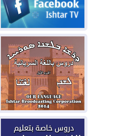
2026-08-06
مئات القاصرين بلا مأوى.. أزمة
سبتة تتصاعد وتضغط على مدريد
2026-08-05
لمدة عام.. بدء توريد 100
مليون قدم مكعب يومياً من غاز كورمور في
إقليم كوردستان إلى وزارة الكهرباء العراقية
2026-08-05
15كارثة بيئية ومناخية ترسم
ملامح أخطر التحديات التي تواجه العراق
اليوم
2026-08-05
حرائق فرنسا.. توقيف 402
شخص بينهم 156 قاصرا منذ بداية موسم
الحرائق
2026-08-04
سومو: إنتاج النفط في إقليم
كوردستان انخفض إلى أقل من 10%
2026-08-04
ملفات حقبة الكاظمي تعود إلى
الواجهة.. أنباء عن مراجعات قضائية
وتحقيقات أوسع في قضايا فساد