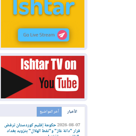
الأخبار
آخر المواضيع
2026-08-07
حكومة إقليم كوردستان ترفض
قرار "دانة غاز" و"نفط الهلال" بتزويد بغداد