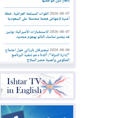
بالغاز دون موافقتها
2026-08-07
القوات المسلحة العراقية: خطة
أمنية لإجهاض هجمة محتملة على السعودية
2026-08-07
الاستخبارات الأميركية: بوتين
قد يختبر تماسك الناتو بهجوم محدود
2026-08-06
نيجيرفان بارزاني حول اجتماع
"إدارة الدولة": أكدنا دعم تنفيذ البرنامج
الحكومي وأهمية حصر السلاح
2026-08-06
ائتلاف ادارة الدولة: من
يقومون بسلوك يهدد امن البلاد خارجون عن
القانون يجب محاربتهم
2026-08-06
بعد هجومين قرب باب المندب..
تحذيرات من تصعيد يهدد الملاحة في البحر
الأحمر