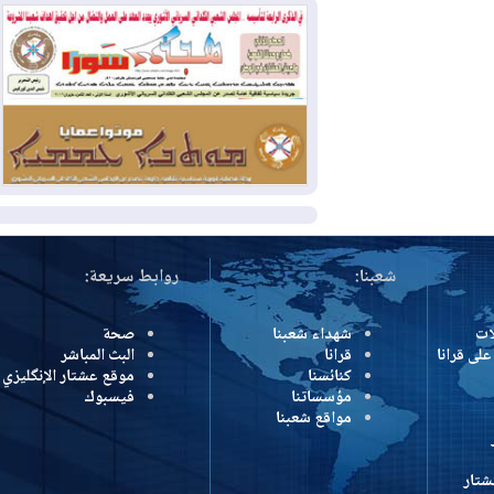
بسبب الحرائق في ولاية واشنطن
2026-08-02
مشروع "حسابي" يُمهل
الموظفين حتى نهاية أغسطس لاستلام
بطاقاتهم المصرفية
2026-08-02
دمشق وعمّان تحذران بغداد:
أي هجوم من أراضي العراق سيواجه برد
المزيد
شعبنا:
روابط سريعة:
شهداء شعبنا
صحة
رانا
قرانا
البث المباشر
كنائسنا
موقع عشتار الإنگليزي
مؤسساتنا
فيسبوك
مواقع شعبنا