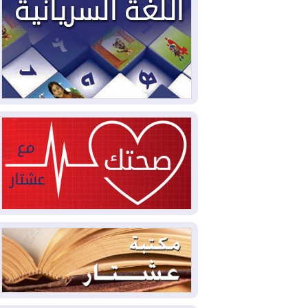
2026-08-04
بيترو يشكو تزوير الانتخابات
الرئاسية ويحذر من "حرب أهلية" في
كولومبيا
2026-08-03
رئيس إقليم كوردستان في
دمشق في زيارة رسمية
2026-08-03
العراق يؤكد مجدداً التزامه
بمنع الهجمات على الدول المجاورة
2026-08-03
العجز والاقتراض يطوقان
المالية العراقية.. اقتراض يتجاوز 3 تريليونات
دينار!
2026-08-03
كوبا تغرق في الظلام مجددا
وانهيار الشبكة الكهربائية
2026-08-03
أوامر بإجلاء 60 ألف شخص