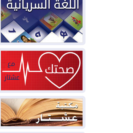
2026-08-03
العجز والاقتراض يطوقان
المالية العراقية.. اقتراض يتجاوز 3 تريليونات
دينار!
2026-08-03
كوبا تغرق في الظلام مجددا
وانهيار الشبكة الكهربائية
2026-08-03
أوامر بإجلاء 60 ألف شخص
بسبب الحرائق في ولاية واشنطن
2026-08-02
مشروع "حسابي" يُمهل
الموظفين حتى نهاية أغسطس لاستلام
بطاقاتهم المصرفية
2026-08-02
دمشق وعمّان تحذران بغداد:
أي هجوم من أراضي العراق سيواجه برد
2026-08-02
ترامب: الولايات المتحدة