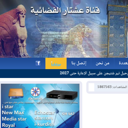
ة
من نحن
إتصل بنا
جن على سبيل الإعارة حتى 2027
ة
من نحن
إتصل بنا
h
: 5867563