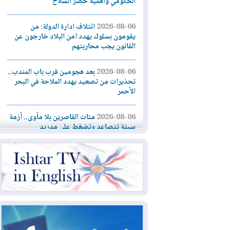
الحكومي وأهمية حصر السلاح
2026-08-06
ائتلاف ادارة الدولة: من
يقومون بسلوك يهدد امن البلاد خارجون عن
القانون يجب محاربتهم
2026-08-06
بعد هجومين قرب باب المندب..
تحذيرات من تصعيد يهدد الملاحة في البحر
الأحمر
2026-08-06
مئات القاصرين بلا مأوى.. أزمة
سبتة تتصاعد وتضغط على مدريد
2026-08-05
لمدة عام.. بدء توريد 100
مليون قدم مكعب يومياً من غاز كورمور في
إقليم كوردستان إلى وزارة الكهرباء العراقية
2026-08-05
15كارثة بيئية ومناخية ترسم
ملامح أخطر التحديات التي تواجه العراق
اليوم