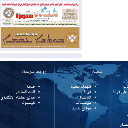
وإسرائيل تعلقان شن ضربات على إيران
2026-08-01
تقرير: الولايات المتحدة تسحب
منظومة باتريوت الدفاعية من أربيل
2026-08-01
النفط: اتفاقية ثلاثية لاستئناف
التصدير عبر جيهان بطاقة 750 ألف برميل
يومياً
المزيد
شعبنا:
روابط سريعة:
شهداء شعبنا
صحة
رانا
قرانا
البث المباشر
كنائسنا
موقع عشتار الإنگليزي
مؤسساتنا
فيسبوك
مواقع شعبنا