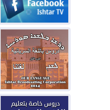
2026-08-05
حرائق فرنسا.. توقيف 402
شخص بينهم 156 قاصرا منذ بداية موسم
الحرائق
2026-08-04
سومو: إنتاج النفط في إقليم
كوردستان انخفض إلى أقل من 10%
2026-08-04
ملفات حقبة الكاظمي تعود إلى
الواجهة.. أنباء عن مراجعات قضائية
وتحقيقات أوسع في قضايا فساد
2026-08-04
بيترو يشكو تزوير الانتخابات
الرئاسية ويحذر من "حرب أهلية" في
كولومبيا
2026-08-03
رئيس إقليم كوردستان في
دمشق في زيارة رسمية
2026-08-03
العراق يؤكد مجدداً التزامه
بمنع الهجمات على الدول المجاورة