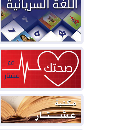
2026-08-03
العجز والاقتراض يطوقان
المالية العراقية.. اقتراض يتجاوز 3 تريليونات
دينار!
2026-08-03
كوبا تغرق في الظلام مجددا
وانهيار الشبكة الكهربائية
2026-08-03
أوامر بإجلاء 60 ألف شخص
بسبب الحرائق في ولاية واشنطن
2026-08-02
مشروع "حسابي" يُمهل
الموظفين حتى نهاية أغسطس لاستلام
بطاقاتهم المصرفية
2026-08-02
دمشق وعمّان تحذران بغداد:
أي هجوم من أراضي العراق سيواجه برد
2026-08-02
ترامب: الولايات المتحدة