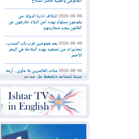
الحكومي وأهمية حصر السلاح
2026-08-06
ائتلاف ادارة الدولة: من
يقومون بسلوك يهدد امن البلاد خارجون عن
القانون يجب محاربتهم
2026-08-06
بعد هجومين قرب باب المندب..
تحذيرات من تصعيد يهدد الملاحة في البحر
الأحمر
2026-08-06
مئات القاصرين بلا مأوى.. أزمة
سبتة تتصاعد وتضغط على مدريد
2026-08-05
لمدة عام.. بدء توريد 100
مليون قدم مكعب يومياً من غاز كورمور في
إقليم كوردستان إلى وزارة الكهرباء العراقية
2026-08-05
15كارثة بيئية ومناخية ترسم
ملامح أخطر التحديات التي تواجه العراق
اليوم