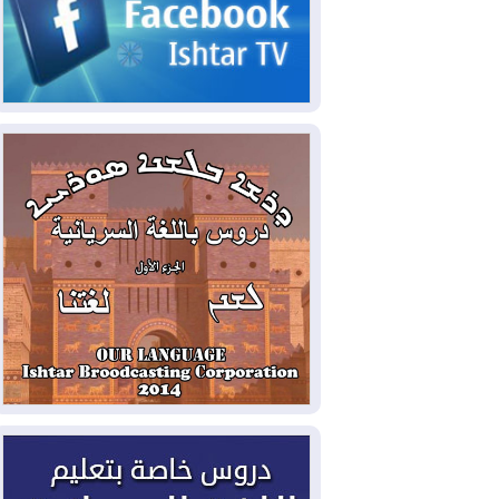
2026-08-05
حرائق فرنسا.. توقيف 402
شخص بينهم 156 قاصرا منذ بداية موسم
الحرائق
2026-08-04
سومو: إنتاج النفط في إقليم
كوردستان انخفض إلى أقل من 10%
2026-08-04
ملفات حقبة الكاظمي تعود إلى
الواجهة.. أنباء عن مراجعات قضائية
وتحقيقات أوسع في قضايا فساد
2026-08-04
بيترو يشكو تزوير الانتخابات
الرئاسية ويحذر من "حرب أهلية" في
كولومبيا
2026-08-03
رئيس إقليم كوردستان في
دمشق في زيارة رسمية
2026-08-03
العراق يؤكد مجدداً التزامه
بمنع الهجمات على الدول المجاورة