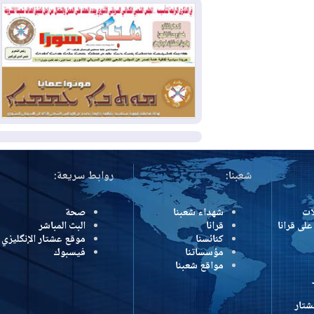
وإسرائيل تعلقان شن ضربات على إيران
2026-08-01
تقرير: الولايات المتحدة تسحب
منظومة باتريوت الدفاعية من أربيل
2026-08-01
النفط: اتفاقية ثلاثية لاستئناف
التصدير عبر جيهان بطاقة 750 ألف برميل
يومياً
المزيد
شعبنا:
روابط سريعة:
شهداء شعبنا
صحة
رانا
قرانا
البث المباشر
كنائسنا
موقع عشتار الإنگليزي
مؤسساتنا
فيسبوك
مواقع شعبنا