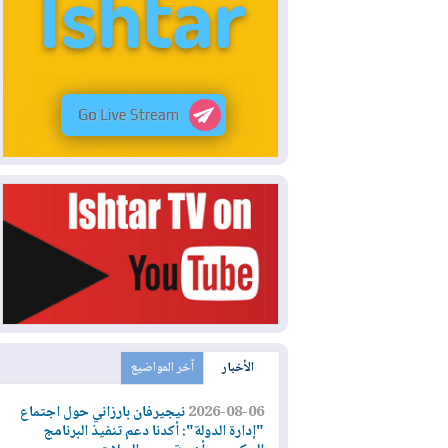
الأخبار
آخر المواضيع
2026-08-06
نيجيرفان بارزاني حول اجتماع
"إدارة الدولة": أكدنا دعم تنفيذ البرنامج