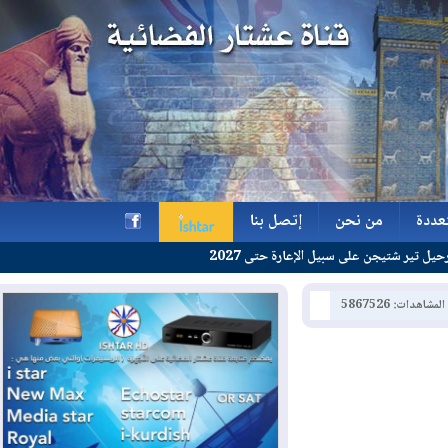
ة
من نحن
إتصل بنا
جن على سبيل الإعارة حتى 2027
ة
من نحن
إتصل بنا
h
: 5867526