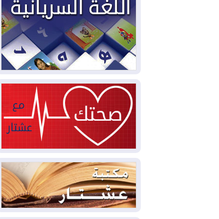
2026-08-03
العجز والاقتراض يطوقان
المالية العراقية.. اقتراض يتجاوز 3 تريليونات
دينار!
2026-08-03
كوبا تغرق في الظلام مجددا
وانهيار الشبكة الكهربائية
2026-08-03
أوامر بإجلاء 60 ألف شخص
بسبب الحرائق في ولاية واشنطن
2026-08-02
مشروع "حسابي" يُمهل
الموظفين حتى نهاية أغسطس لاستلام
بطاقاتهم المصرفية
2026-08-02
دمشق وعمّان تحذران بغداد:
أي هجوم من أراضي العراق سيواجه برد
2026-08-02
ترامب: الولايات المتحدة