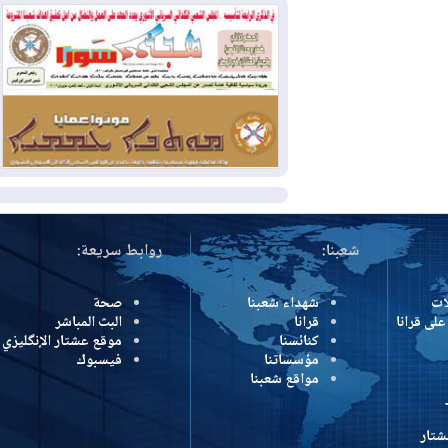
وإسرائيل تعلقان شن ضربات على إيران
2026-08-01
تقرير: الولايات المتحدة تسحب
منظومة باتريوت الدفاعية من أربيل
2026-08-01
النفط: اتفاقية ثلاثية لاستئناف
التصدير عبر جيهان بطاقة 750 ألف برميل
يومياً
المزيد
شعبنا:
روابط سريعة:
شهداء شعبنا
صحة
رانا
قرانا
البث المباشر
كنائسنا
موقع عشتار الإنگليزي
مؤسساتنا
فيسبوك
مواقع شعبنا