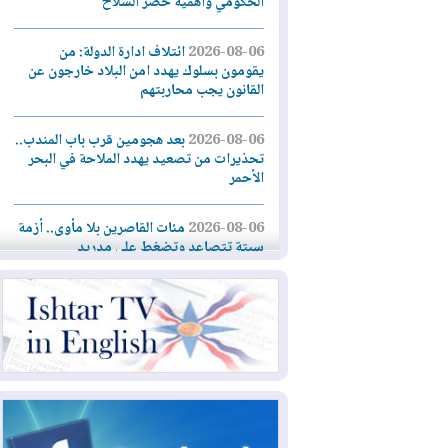
الحكومي وأهمية حصر السلاح
2026-08-06
ائتلاف ادارة الدولة: من
يقومون بسلوك يهدد امن البلاد خارجون عن
القانون يجب محاربتهم
2026-08-06
بعد هجومين قرب باب المندب..
تحذيرات من تصعيد يهدد الملاحة في البحر
الأحمر
2026-08-06
مئات القاصرين بلا مأوى.. أزمة
سبتة تتصاعد وتضغط على مدريد
2026-08-05
لمدة عام.. بدء توريد 100
مليون قدم مكعب يومياً من غاز كورمور في
إقليم كوردستان إلى وزارة الكهرباء العراقية
2026-08-05
15كارثة بيئية ومناخية ترسم
ملامح أخطر التحديات التي تواجه العراق
اليوم