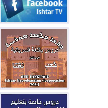
2026-08-05
حرائق فرنسا.. توقيف 402
شخص بينهم 156 قاصرا منذ بداية موسم
الحرائق
2026-08-04
سومو: إنتاج النفط في إقليم
كوردستان انخفض إلى أقل من 10%
2026-08-04
ملفات حقبة الكاظمي تعود إلى
الواجهة.. أنباء عن مراجعات قضائية
وتحقيقات أوسع في قضايا فساد
2026-08-04
بيترو يشكو تزوير الانتخابات
الرئاسية ويحذر من "حرب أهلية" في
كولومبيا
2026-08-03
رئيس إقليم كوردستان في
دمشق في زيارة رسمية
2026-08-03
العراق يؤكد مجدداً التزامه
بمنع الهجمات على الدول المجاورة