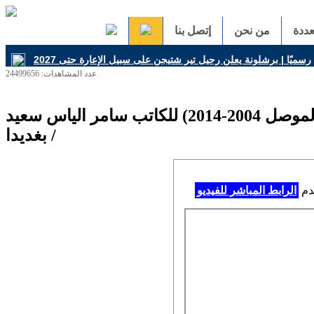
ددة
من نحن
إتصل بنا
عدد المشاهدات: 24499656
حفل توقيع كتاب ( اسرار وحقائق استهداف مسيحيي الموصل 2004-2014) للكاتب سامر الياس سعيد
/ بغديدا
خدم
الرابط المباشر للفيديو