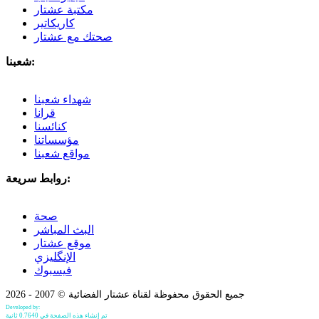
مكتبة عشتار
كاريكاتير
صحتك مع عشتار
شعبنا:
شهداء شعبنا
قرانا
كنائسنا
مؤسساتنا
مواقع شعبنا
روابط سريعة:
صحة
البث المباشر
موقع عشتار
الإنگليزي
فيسبوك
جميع الحقوق محفوظة لقناة عشتار الفضائية © 2007 - 2026
Developed by:
Bilind Hirori
تم إنشاء هذه الصفحة في 0.7640 ثانية