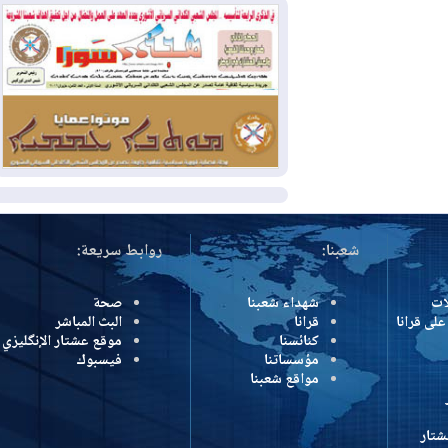
وإسرائيل تعلقان شن ضربات على إيران
2026-08-01
تقرير: الولايات المتحدة تسحب
منظومة باتريوت الدفاعية من أربيل
2026-08-01
النفط: اتفاقية ثلاثية لاستئناف
التصدير عبر جيهان بطاقة 750 ألف برميل
يومياً
المزيد
شعبنا:
روابط سريعة:
شهداء شعبنا
صحة
رانا
قرانا
البث المباشر
كنائسنا
موقع عشتار الإنگليزي
مؤسساتنا
فيسبوك
مواقع شعبنا