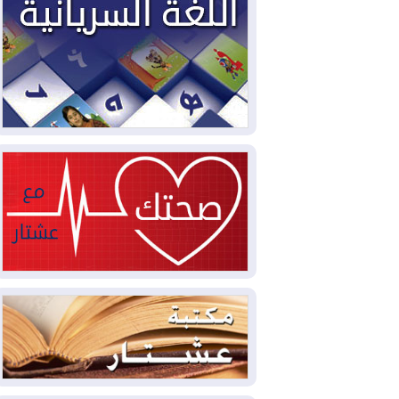
2026-08-03
العجز والاقتراض يطوقان
المالية العراقية.. اقتراض يتجاوز 3 تريليونات
دينار!
2026-08-03
كوبا تغرق في الظلام مجددا
وانهيار الشبكة الكهربائية
2026-08-03
أوامر بإجلاء 60 ألف شخص
بسبب الحرائق في ولاية واشنطن
2026-08-02
مشروع "حسابي" يُمهل
الموظفين حتى نهاية أغسطس لاستلام
بطاقاتهم المصرفية
2026-08-02
دمشق وعمّان تحذران بغداد:
أي هجوم من أراضي العراق سيواجه برد
2026-08-02
ترامب: الولايات المتحدة