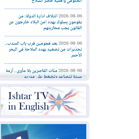
الحكومي وأهمية حصر السلاح
2026-08-06
ائتلاف ادارة الدولة: من
يقومون بسلوك يهدد امن البلاد خارجون عن
القانون يجب محاربتهم
2026-08-06
بعد هجومين قرب باب المندب..
تحذيرات من تصعيد يهدد الملاحة في البحر
الأحمر
2026-08-06
مئات القاصرين بلا مأوى.. أزمة
سبتة تتصاعد وتضغط على مدريد
2026-08-05
لمدة عام.. بدء توريد 100
مليون قدم مكعب يومياً من غاز كورمور في
إقليم كوردستان إلى وزارة الكهرباء العراقية
2026-08-05
15كارثة بيئية ومناخية ترسم
ملامح أخطر التحديات التي تواجه العراق
اليوم