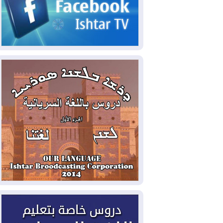
2026-08-05
حرائق فرنسا.. توقيف 402
شخص بينهم 156 قاصرا منذ بداية موسم
الحرائق
2026-08-04
سومو: إنتاج النفط في إقليم
كوردستان انخفض إلى أقل من 10%
2026-08-04
ملفات حقبة الكاظمي تعود إلى
الواجهة.. أنباء عن مراجعات قضائية
وتحقيقات أوسع في قضايا فساد
2026-08-04
بيترو يشكو تزوير الانتخابات
الرئاسية ويحذر من "حرب أهلية" في
كولومبيا
2026-08-03
رئيس إقليم كوردستان في
دمشق في زيارة رسمية
2026-08-03
العراق يؤكد مجدداً التزامه
بمنع الهجمات على الدول المجاورة