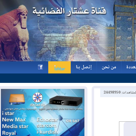
ة
من نحن
إتصل بنا
ة
من نحن
إتصل بنا
h
2449895