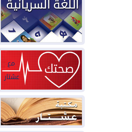
2026-08-04
بيترو يشكو تزوير الانتخابات
الرئاسية ويحذر من "حرب أهلية" في
كولومبيا
2026-08-03
رئيس إقليم كوردستان في
دمشق في زيارة رسمية
2026-08-03
العراق يؤكد مجدداً التزامه
بمنع الهجمات على الدول المجاورة
2026-08-03
العجز والاقتراض يطوقان
المالية العراقية.. اقتراض يتجاوز 3 تريليونات
دينار!
2026-08-03
كوبا تغرق في الظلام مجددا
وانهيار الشبكة الكهربائية
2026-08-03
أوامر بإجلاء 60 ألف شخص