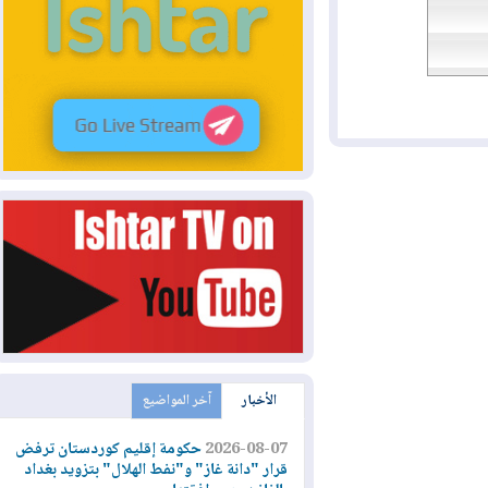
الأخبار
آخر المواضيع
2026-08-07
حكومة إقليم كوردستان ترفض
قرار "دانة غاز" و"نفط الهلال" بتزويد بغداد