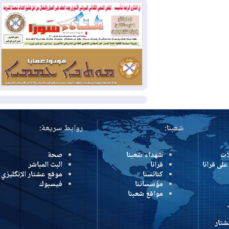
بسبب الحرائق في ولاية واشنطن
2026-08-02
مشروع "حسابي" يُمهل
الموظفين حتى نهاية أغسطس لاستلام
بطاقاتهم المصرفية
2026-08-02
دمشق وعمّان تحذران بغداد:
أي هجوم من أراضي العراق سيواجه برد
المزيد
شعبنا:
روابط سريعة:
شهداء شعبنا
صحة
رانا
قرانا
البث المباشر
كنائسنا
موقع عشتار الإنگليزي
مؤسساتنا
فيسبوك
مواقع شعبنا