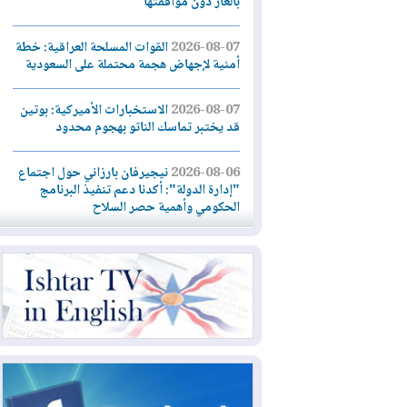
بالغاز دون موافقتها
2026-08-07
القوات المسلحة العراقية: خطة
أمنية لإجهاض هجمة محتملة على السعودية
2026-08-07
الاستخبارات الأميركية: بوتين
قد يختبر تماسك الناتو بهجوم محدود
2026-08-06
نيجيرفان بارزاني حول اجتماع
"إدارة الدولة": أكدنا دعم تنفيذ البرنامج
الحكومي وأهمية حصر السلاح
2026-08-06
ائتلاف ادارة الدولة: من
يقومون بسلوك يهدد امن البلاد خارجون عن
القانون يجب محاربتهم
2026-08-06
بعد هجومين قرب باب المندب..
تحذيرات من تصعيد يهدد الملاحة في البحر
الأحمر