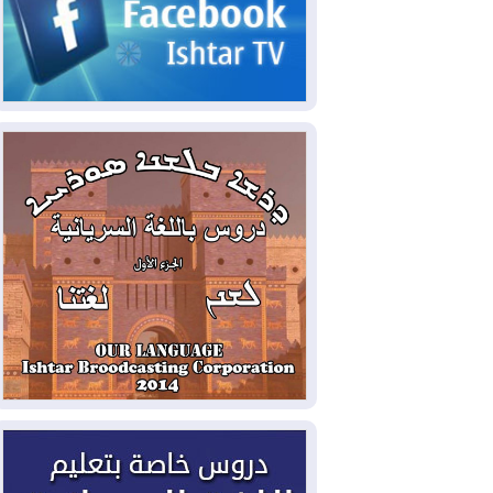
2026-08-06
مئات القاصرين بلا مأوى.. أزمة
سبتة تتصاعد وتضغط على مدريد
2026-08-05
لمدة عام.. بدء توريد 100
مليون قدم مكعب يومياً من غاز كورمور في
إقليم كوردستان إلى وزارة الكهرباء العراقية
2026-08-05
15كارثة بيئية ومناخية ترسم
ملامح أخطر التحديات التي تواجه العراق
اليوم
2026-08-05
حرائق فرنسا.. توقيف 402
شخص بينهم 156 قاصرا منذ بداية موسم
الحرائق
2026-08-04
سومو: إنتاج النفط في إقليم
كوردستان انخفض إلى أقل من 10%
2026-08-04
ملفات حقبة الكاظمي تعود إلى
الواجهة.. أنباء عن مراجعات قضائية
وتحقيقات أوسع في قضايا فساد