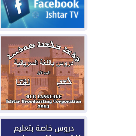
2026-08-05
حرائق فرنسا.. توقيف 402
شخص بينهم 156 قاصرا منذ بداية موسم
الحرائق
2026-08-04
سومو: إنتاج النفط في إقليم
كوردستان انخفض إلى أقل من 10%
2026-08-04
ملفات حقبة الكاظمي تعود إلى
الواجهة.. أنباء عن مراجعات قضائية
وتحقيقات أوسع في قضايا فساد
2026-08-04
بيترو يشكو تزوير الانتخابات
الرئاسية ويحذر من "حرب أهلية" في
كولومبيا
2026-08-03
رئيس إقليم كوردستان في
دمشق في زيارة رسمية
2026-08-03
العراق يؤكد مجدداً التزامه
بمنع الهجمات على الدول المجاورة