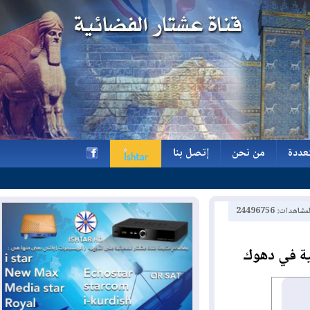
ة
من نحن
إتصل بنا
ة
من نحن
إتصل بنا
h
2449675
في دهوك