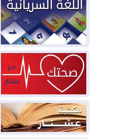
2026-08-03
العجز والاقتراض يطوقان
المالية العراقية.. اقتراض يتجاوز 3 تريليونات
دينار!
2026-08-03
كوبا تغرق في الظلام مجددا
وانهيار الشبكة الكهربائية
2026-08-03
أوامر بإجلاء 60 ألف شخص
بسبب الحرائق في ولاية واشنطن
2026-08-02
مشروع "حسابي" يُمهل
الموظفين حتى نهاية أغسطس لاستلام
بطاقاتهم المصرفية
2026-08-02
دمشق وعمّان تحذران بغداد:
أي هجوم من أراضي العراق سيواجه برد
2026-08-02
ترامب: الولايات المتحدة