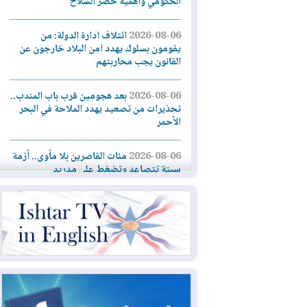
الحكومي وأهمية حصر السلاح
2026-08-06
ائتلاف ادارة الدولة: من
يقومون بسلوك يهدد امن البلاد خارجون عن
القانون يجب محاربتهم
2026-08-06
بعد هجومين قرب باب المندب..
تحذيرات من تصعيد يهدد الملاحة في البحر
الأحمر
2026-08-06
مئات القاصرين بلا مأوى.. أزمة
سبتة تتصاعد وتضغط على مدريد
2026-08-05
لمدة عام.. بدء توريد 100
مليون قدم مكعب يومياً من غاز كورمور في
إقليم كوردستان إلى وزارة الكهرباء العراقية
2026-08-05
15كارثة بيئية ومناخية ترسم
ملامح أخطر التحديات التي تواجه العراق
اليوم