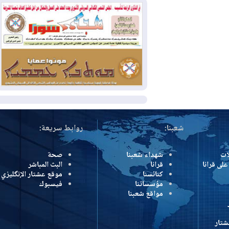
وإسرائيل تعلقان شن ضربات على إيران
2026-08-01
تقرير: الولايات المتحدة تسحب
منظومة باتريوت الدفاعية من أربيل
2026-08-01
النفط: اتفاقية ثلاثية لاستئناف
التصدير عبر جيهان بطاقة 750 ألف برميل
يومياً
المزيد
شعبنا:
روابط سريعة:
شهداء شعبنا
صحة
رانا
قرانا
البث المباشر
كنائسنا
موقع عشتار الإنگليزي
مؤسساتنا
فيسبوك
مواقع شعبنا