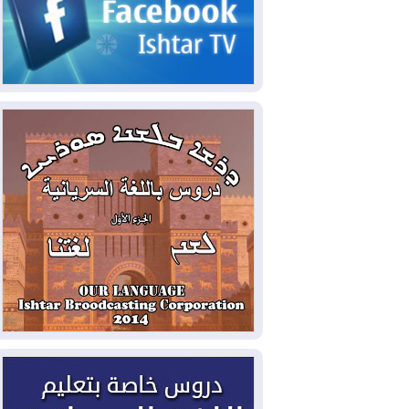
الحكومي وأهمية حصر السلاح
2026-08-06
ائتلاف ادارة الدولة: من
يقومون بسلوك يهدد امن البلاد خارجون عن
القانون يجب محاربتهم
2026-08-06
بعد هجومين قرب باب المندب..
تحذيرات من تصعيد يهدد الملاحة في البحر
الأحمر
2026-08-06
مئات القاصرين بلا مأوى.. أزمة
سبتة تتصاعد وتضغط على مدريد
2026-08-05
لمدة عام.. بدء توريد 100
مليون قدم مكعب يومياً من غاز كورمور في
إقليم كوردستان إلى وزارة الكهرباء العراقية
2026-08-05
15كارثة بيئية ومناخية ترسم
ملامح أخطر التحديات التي تواجه العراق
اليوم