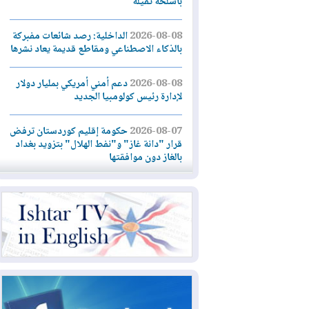
بأسلحة ثقيلة
2026-08-08
الداخلية: رصد شائعات مفبركة
بالذكاء الاصطناعي ومقاطع قديمة يعاد نشرها
2026-08-08
دعم أمني أمريكي بمليار دولار
لإدارة رئيس كولومبيا الجديد
2026-08-07
حكومة إقليم كوردستان ترفض
قرار "دانة غاز" و"نفط الهلال" بتزويد بغداد
بالغاز دون موافقتها
2026-08-07
القوات المسلحة العراقية: خطة
أمنية لإجهاض هجمة محتملة على السعودية
2026-08-07
الاستخبارات الأميركية: بوتين
قد يختبر تماسك الناتو بهجوم محدود
2026-08-06
نيجيرفان بارزاني حول اجتماع
"إدارة الدولة": أكدنا دعم تنفيذ البرنامج