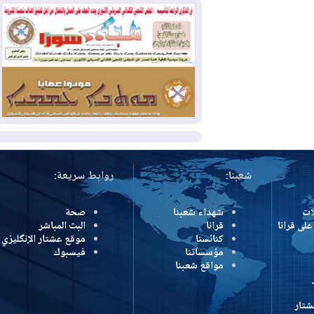
بمنع الهجمات على الدول المجاورة
2026-08-03
العجز والاقتراض يطوقان
المالية العراقية.. اقتراض يتجاوز 3 تريليونات
دينار!
2026-08-03
كوبا تغرق في الظلام مجددا
وانهيار الشبكة الكهربائية
المزيد
شعبنا:
روابط سريعة:
شهداء شعبنا
صحة
رانا
قرانا
البث المباشر
كنائسنا
موقع عشتار الإنگليزي
مؤسساتنا
فيسبوك
مواقع شعبنا