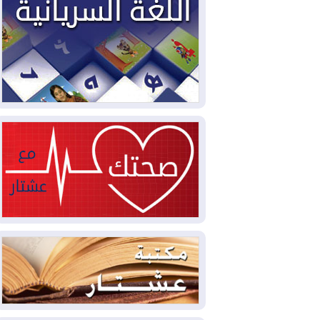
2026-08-05
حرائق فرنسا.. توقيف 402
شخص بينهم 156 قاصرا منذ بداية موسم
الحرائق
2026-08-04
سومو: إنتاج النفط في إقليم
كوردستان انخفض إلى أقل من 10%
2026-08-04
ملفات حقبة الكاظمي تعود إلى
الواجهة.. أنباء عن مراجعات قضائية
وتحقيقات أوسع في قضايا فساد
2026-08-04
بيترو يشكو تزوير الانتخابات
الرئاسية ويحذر من "حرب أهلية" في
كولومبيا
2026-08-03
رئيس إقليم كوردستان في
دمشق في زيارة رسمية
2026-08-03
العراق يؤكد مجدداً التزامه