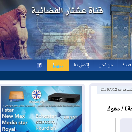
ة
من نحن
إتصل بنا
ة
من نحن
إتصل بنا
h
2450751
/ دهوك