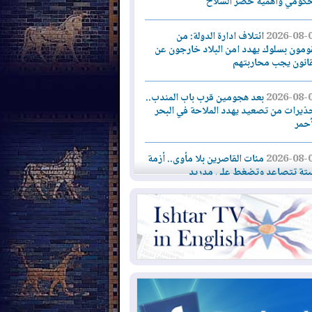
حكومي وأهمية حصر السلاح
2026-08-
ائتلاف ادارة الدولة: من
ومون بسلوك يهدد امن البلاد خارجون عن
قانون يجب محاربتهم
2026-08-
بعد هجومين قرب باب المندب..
ذيرات من تصعيد يهدد الملاحة في البحر
أحمر
2026-08-
مئات القاصرين بلا مأوى.. أزمة
تة تتصاعد وتضغط على مدريد
2026-08-
لمدة عام.. بدء توريد 100
يون قدم مكعب يومياً من غاز كورمور في
ليم كوردستان إلى وزارة الكهرباء العراقية
2026-08-
15كارثة بيئية ومناخية ترسم
امح أخطر التحديات التي تواجه العراق
يوم