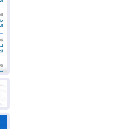
ال
06
يق
ال
06
تح
ال
06
سب
05
مل
إق
05
مل
ال