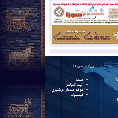
سرائيل تعلقان شن ضربات على إيران
2026-08-
تقرير: الولايات المتحدة تسحب
ظومة باتريوت الدفاعية من أربيل
2026-08-
النفط: اتفاقية ثلاثية لاستئناف
التصدير عبر جيهان بطاقة 750 ألف برميل
مياً
مزيد
روابط سريعة:
ا
صحة
البث المباشر
موقع عشتار الإنگليزي
فيسبوك