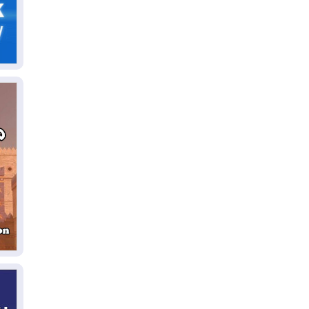
05
ال
04
كو
04
ال
وت
04
ال
كو
03
دم
03
بم