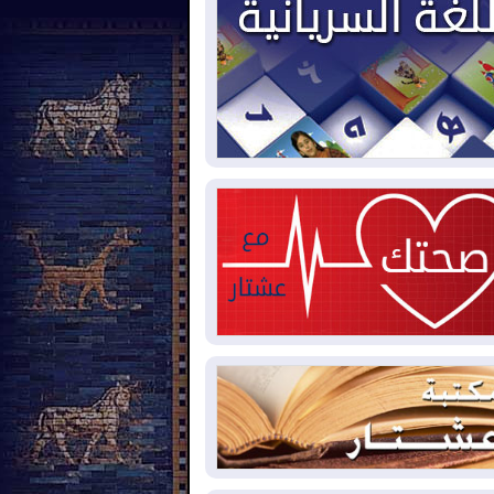
2026-08-
العجز والاقتراض يطوقان
المالية العراقية.. اقتراض يتجاوز 3 تريليونات
نار!
2026-08-
كوبا تغرق في الظلام مجددا
نهيار الشبكة الكهربائية
2026-08-
أوامر بإجلاء 60 ألف شخص
بب الحرائق في ولاية واشنطن
2026-08-
مشروع "حسابي" يُمهل
موظفين حتى نهاية أغسطس لاستلام
اقاتهم المصرفية
2026-08-
دمشق وعمّان تحذران بغداد:
 هجوم من أراضي العراق سيواجه برد
2026-08-
ترامب: الولايات المتحدة