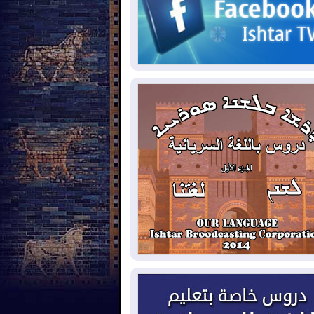
2026-08-
حرائق فرنسا.. توقيف 402
شخص بينهم 156 قاصرا منذ بداية موسم
حرائق
2026-08-
سومو: إنتاج النفط في إقليم
ردستان انخفض إلى أقل من 10%
2026-08-
ملفات حقبة الكاظمي تعود إلى
واجهة.. أنباء عن مراجعات قضائية
حقيقات أوسع في قضايا فساد
2026-08-
بيترو يشكو تزوير الانتخابات
رئاسية ويحذر من "حرب أهلية" في
لومبيا
2026-08-
رئيس إقليم كوردستان في
شق في زيارة رسمية
2026-08-
العراق يؤكد مجدداً التزامه
نع الهجمات على الدول المجاورة