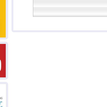
06
"إ