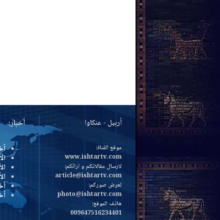
أربيل - عنكاوا
أخبار:
موقع القناة:
أخ
www.ishtartv.com
الأ
لارسال مقالاتكم و ارائكم:
الأ
article@ishtartv.com
ال
لعرض صوركم:
أخ
photo@ishtartv.com
أخ
هاتف الموقع:
009647516234401