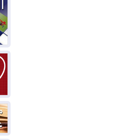
03
دي
03
وا
03
بس
02
ال
بط
02
أي
02