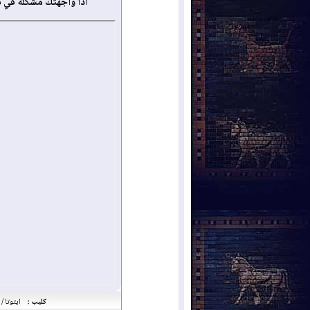
أذا واجهتك مشكلة في 
كليب :
ايتوتا /