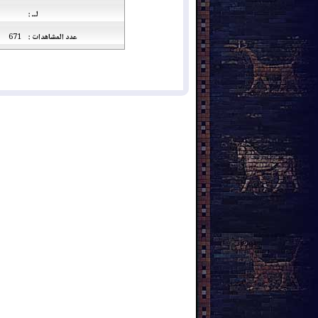
لــ :
عدد المشاهدات :
671