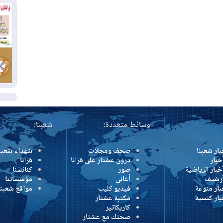
وإ
01
من
01
يو
ال
وسائط متعددة:
شعبنا:
بار شعبنا
صحف ومجلات
شهداء شعبن
خبار
درون عشتار على قرانا
قرانا
خبار الرياضية
صور
كنائسنا
أرشيف
أغاني
مؤسساتنا
بار منوعة
فيديو كليب
مواقع شعبنا
بار كنسية
مكتبة عشتار
كاريكاتير
صحتك مع عشتار