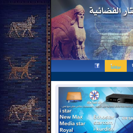
وقفة تذكارية لقناة عشتار في ذكر
h