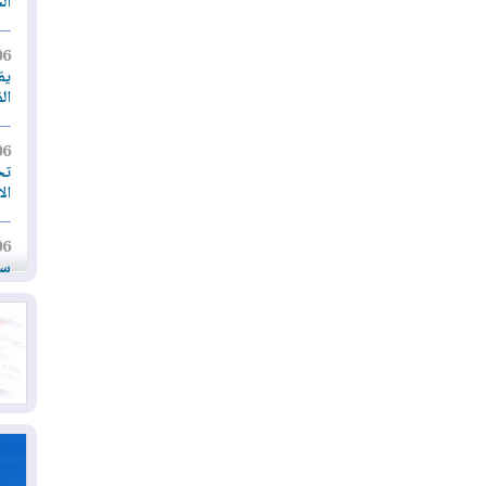
ال
06
يق
ال
06
تح
ال
06
سب
05
مل
إق
05
مل
ال