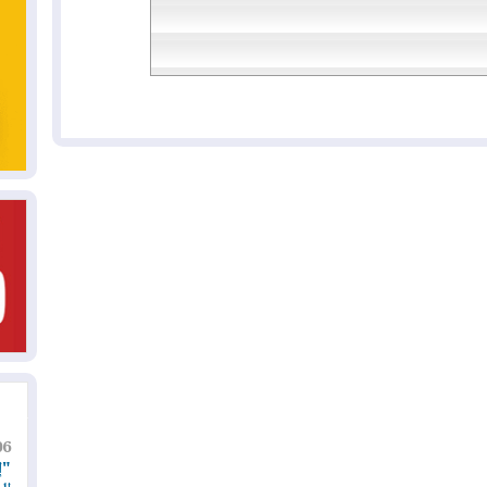
06
"إ