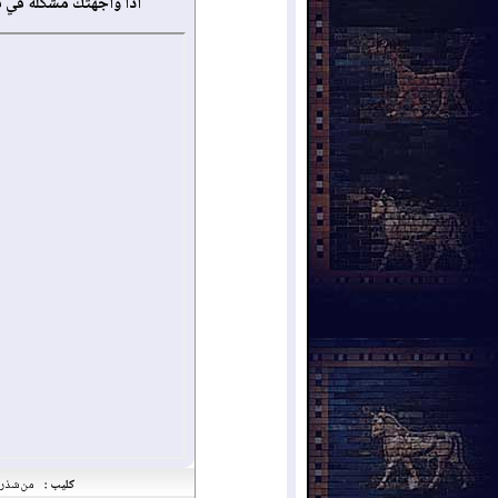
أذا واجهتك مشكلة في 
كليب :
من شذرا