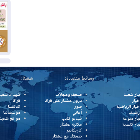
وإ
01
من
01
يو
ال
وسائط متعددة:
شعبنا:
بار شعبنا
صحف ومجلات
شهداء شعبن
خبار
درون عشتار على قرانا
قرانا
خبار الرياضية
صور
كنائسنا
أرشيف
أغاني
مؤسساتنا
بار منوعة
فيديو كليب
مواقع شعبنا
بار كنسية
مكتبة عشتار
كاريكاتير
صحتك مع عشتار