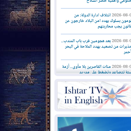
حكومي وأهمية حصر السلاح
2026-08-
ائتلاف ادارة الدولة: من
ومون بسلوك يهدد امن البلاد خارجون عن
قانون يجب محاربتهم
2026-08-
بعد هجومين قرب باب المندب..
ذيرات من تصعيد يهدد الملاحة في البحر
أحمر
2026-08-
مئات القاصرين بلا مأوى.. أزمة
تة تتصاعد وتضغط على مدريد
2026-08-
لمدة عام.. بدء توريد 100
يون قدم مكعب يومياً من غاز كورمور في
ليم كوردستان إلى وزارة الكهرباء العراقية
2026-08-
15كارثة بيئية ومناخية ترسم
امح أخطر التحديات التي تواجه العراق
يوم