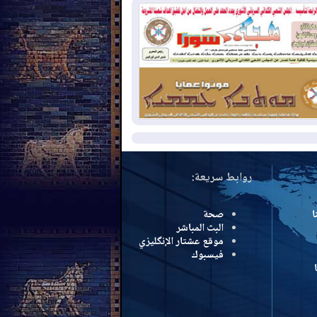
سرائيل تعلقان شن ضربات على إيران
2026-08-
تقرير: الولايات المتحدة تسحب
ظومة باتريوت الدفاعية من أربيل
2026-08-
النفط: اتفاقية ثلاثية لاستئناف
التصدير عبر جيهان بطاقة 750 ألف برميل
مياً
مزيد
روابط سريعة:
ا
صحة
البث المباشر
موقع عشتار الإنگليزي
فيسبوك