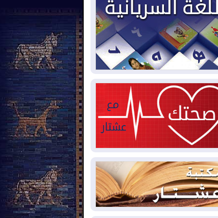
2026-08-
العجز والاقتراض يطوقان
المالية العراقية.. اقتراض يتجاوز 3 تريليونات
نار!
2026-08-
كوبا تغرق في الظلام مجددا
نهيار الشبكة الكهربائية
2026-08-
أوامر بإجلاء 60 ألف شخص
بب الحرائق في ولاية واشنطن
2026-08-
مشروع "حسابي" يُمهل
موظفين حتى نهاية أغسطس لاستلام
اقاتهم المصرفية
2026-08-
دمشق وعمّان تحذران بغداد:
 هجوم من أراضي العراق سيواجه برد
2026-08-
ترامب: الولايات المتحدة