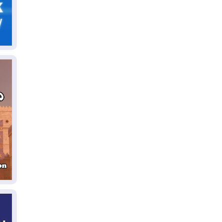
05
ال
04
كو
04
ال
وت
04
ال
كو
03
دم
03
بم