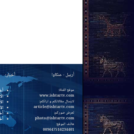
أربيل - عنكاوا
أخبار:
موقع القناة:
أخ
www.ishtartv.com
الأ
لارسال مقالاتكم و ارائكم:
الأ
article@ishtartv.com
ال
لعرض صوركم:
أخ
photo@ishtartv.com
أخ
هاتف الموقع:
009647516234401