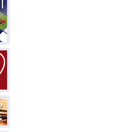
03
دي
03
وا
03
بس
02
ال
بط
02
أي
02