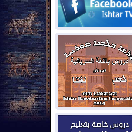
2026-08-
حرائق فرنسا.. توقيف 402
شخص بينهم 156 قاصرا منذ بداية موسم
حرائق
2026-08-
سومو: إنتاج النفط في إقليم
ردستان انخفض إلى أقل من 10%
2026-08-
ملفات حقبة الكاظمي تعود إلى
واجهة.. أنباء عن مراجعات قضائية
حقيقات أوسع في قضايا فساد
2026-08-
بيترو يشكو تزوير الانتخابات
رئاسية ويحذر من "حرب أهلية" في
لومبيا
2026-08-
رئيس إقليم كوردستان في
شق في زيارة رسمية
2026-08-
العراق يؤكد مجدداً التزامه
نع الهجمات على الدول المجاورة