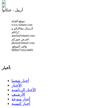
أربيل - عنكاوا
موقع القناة:
www.ishtartv.com
لارسال مقالاتكم و
ارائكم:
article@ishtartv.com
لعرض صوركم:
photo@ishtartv.com
هاتف الموقع:
009647516234401
أخبار:
أخبار شعبنا
الأخبار
الأخبار الرياضية
الأرشيف
أخبار منوعة
أخبار كنسية