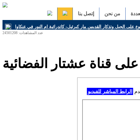
ددة
من نحن
إتصل بنا
 على الجبل وتذكار القديس مار كبرئيل- كاتدرائية ام النور في عنكاوا
عدد المشاهدات: 24501208
لى قناة عشتار الفضائية
خدم
الرابط المباشر للفيديو