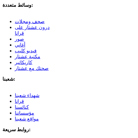
وسائط متعددة:
صحف ومجلات
درون عشتار على
قرانا
صور
أغاني
فيديو كليب
مكتبة عشتار
كاريكاتير
صحتك مع عشتار
شعبنا:
شهداء شعبنا
قرانا
كنائسنا
مؤسساتنا
مواقع شعبنا
روابط سريعة: