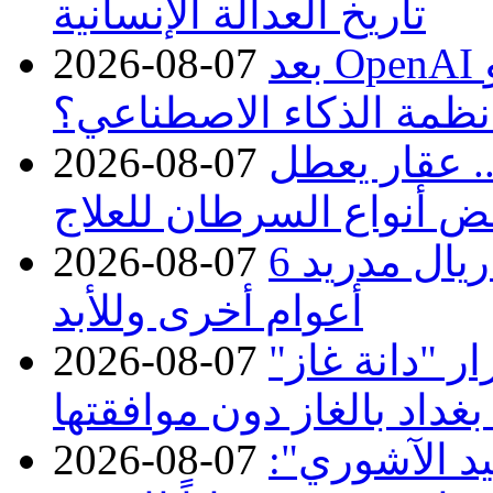
تاريخ العدالة الإنسانية
بعد OpenAI وMeta.. لماذا تتكرر حوادث
2026-08-07
نظمة الذكاء الاصطناعي؟
. عقار يعطل
2026-08-07
ض أنواع السرطان للعلاج
بـ24 مليون يورو.. فينيسيوس مع ريال مدريد 6
2026-08-07
أعوام أخرى وللأبد
 "دانة غاز"
2026-08-07
بغداد بالغاز دون موافقتها
د الآشوري":
2026-08-07