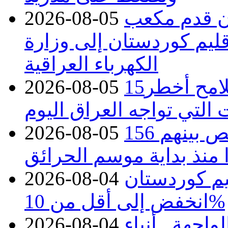
دء توريد 100 مليون قدم مكعب
2026-08-05
قليم كوردستان إلى وزارة
الكهرباء العراقية
15كارثة بيئية ومناخية ترسم ملامح أخطر
2026-08-05
 التي تواجه العراق اليوم
حرائق فرنسا.. توقيف 402 شخص بينهم 156
2026-08-05
منذ بداية موسم الحرائق
يم كوردستان
2026-08-04
انخفض إلى أقل من 10%
اجهة.. أنباء
2026-08-04