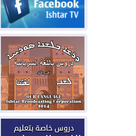
2026-08-05
حرائق فرنسا.. توقيف 402
شخص بينهم 156 قاصرا منذ بداية موسم
الحرائق
2026-08-04
سومو: إنتاج النفط في إقليم
كوردستان انخفض إلى أقل من 10%
2026-08-04
ملفات حقبة الكاظمي تعود إلى
الواجهة.. أنباء عن مراجعات قضائية
وتحقيقات أوسع في قضايا فساد
2026-08-04
بيترو يشكو تزوير الانتخابات
الرئاسية ويحذر من "حرب أهلية" في
كولومبيا
2026-08-03
رئيس إقليم كوردستان في
دمشق في زيارة رسمية
2026-08-03
العراق يؤكد مجدداً التزامه
بمنع الهجمات على الدول المجاورة