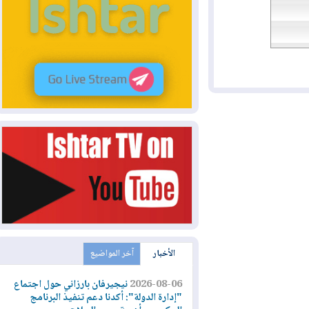
الأخبار
آخر المواضيع
2026-08-06
نيجيرفان بارزاني حول اجتماع
"إدارة الدولة": أكدنا دعم تنفيذ البرنامج