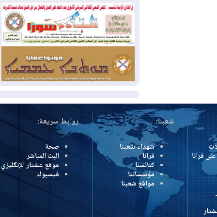
وإسرائيل تعلقان شن ضربات على إيران
2026-08-01
تقرير: الولايات المتحدة تسحب
منظومة باتريوت الدفاعية من أربيل
2026-08-01
النفط: اتفاقية ثلاثية لاستئناف
التصدير عبر جيهان بطاقة 750 ألف برميل
يومياً
المزيد
شعبنا:
روابط سريعة:
شهداء شعبنا
صحة
رانا
قرانا
البث المباشر
كنائسنا
موقع عشتار الإنگليزي
مؤسساتنا
فيسبوك
مواقع شعبنا