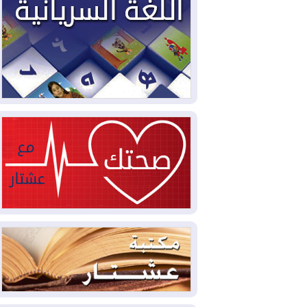
2026-08-03
العجز والاقتراض يطوقان
المالية العراقية.. اقتراض يتجاوز 3 تريليونات
دينار!
2026-08-03
كوبا تغرق في الظلام مجددا
وانهيار الشبكة الكهربائية
2026-08-03
أوامر بإجلاء 60 ألف شخص
بسبب الحرائق في ولاية واشنطن
2026-08-02
مشروع "حسابي" يُمهل
الموظفين حتى نهاية أغسطس لاستلام
بطاقاتهم المصرفية
2026-08-02
دمشق وعمّان تحذران بغداد:
أي هجوم من أراضي العراق سيواجه برد
2026-08-02
ترامب: الولايات المتحدة