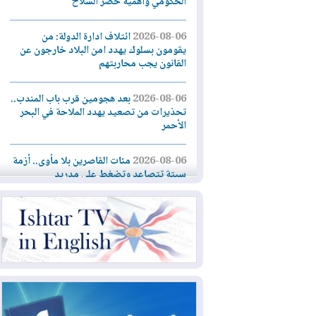
الحكومي وأهمية حصر السلاح
2026-08-06
ائتلاف ادارة الدولة: من
يقومون بسلوك يهدد امن البلاد خارجون عن
القانون يجب محاربتهم
2026-08-06
بعد هجومين قرب باب المندب..
تحذيرات من تصعيد يهدد الملاحة في البحر
الأحمر
2026-08-06
مئات القاصرين بلا مأوى.. أزمة
سبتة تتصاعد وتضغط على مدريد
2026-08-05
لمدة عام.. بدء توريد 100
مليون قدم مكعب يومياً من غاز كورمور في
إقليم كوردستان إلى وزارة الكهرباء العراقية
2026-08-05
15كارثة بيئية ومناخية ترسم
ملامح أخطر التحديات التي تواجه العراق
اليوم