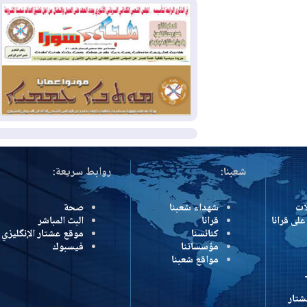
بسبب الحرائق في ولاية واشنطن
2026-08-02
مشروع "حسابي" يُمهل
الموظفين حتى نهاية أغسطس لاستلام
بطاقاتهم المصرفية
2026-08-02
دمشق وعمّان تحذران بغداد:
أي هجوم من أراضي العراق سيواجه برد
المزيد
شعبنا:
روابط سريعة:
شهداء شعبنا
صحة
رانا
قرانا
البث المباشر
كنائسنا
موقع عشتار الإنگليزي
مؤسساتنا
فيسبوك
مواقع شعبنا