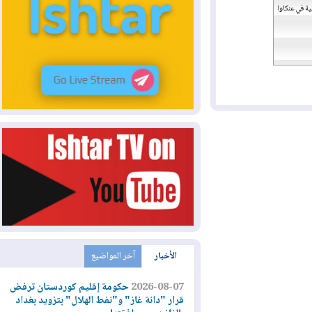
عنكاوا
الأخبار
آخر المواضيع
2026-08-07
حكومة إقليم كوردستان ترفض
قرار "دانة غاز" و"نفط الهلال" بتزويد بغداد