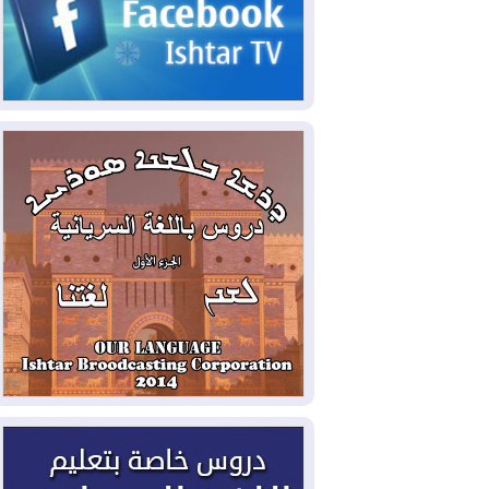
2026-08-06
مئات القاصرين بلا مأوى.. أزمة
سبتة تتصاعد وتضغط على مدريد
2026-08-05
لمدة عام.. بدء توريد 100
مليون قدم مكعب يومياً من غاز كورمور في
إقليم كوردستان إلى وزارة الكهرباء العراقية
2026-08-05
15كارثة بيئية ومناخية ترسم
ملامح أخطر التحديات التي تواجه العراق
اليوم
2026-08-05
حرائق فرنسا.. توقيف 402
شخص بينهم 156 قاصرا منذ بداية موسم
الحرائق
2026-08-04
سومو: إنتاج النفط في إقليم
كوردستان انخفض إلى أقل من 10%
2026-08-04
ملفات حقبة الكاظمي تعود إلى
الواجهة.. أنباء عن مراجعات قضائية
وتحقيقات أوسع في قضايا فساد