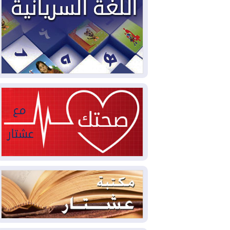
2026-08-04
بيترو يشكو تزوير الانتخابات
الرئاسية ويحذر من "حرب أهلية" في
كولومبيا
2026-08-03
رئيس إقليم كوردستان في
دمشق في زيارة رسمية
2026-08-03
العراق يؤكد مجدداً التزامه
بمنع الهجمات على الدول المجاورة
2026-08-03
العجز والاقتراض يطوقان
المالية العراقية.. اقتراض يتجاوز 3 تريليونات
دينار!
2026-08-03
كوبا تغرق في الظلام مجددا
وانهيار الشبكة الكهربائية
2026-08-03
أوامر بإجلاء 60 ألف شخص