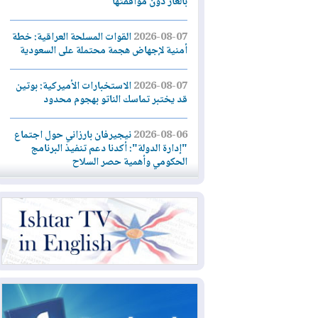
بالغاز دون موافقتها
2026-08-07
القوات المسلحة العراقية: خطة
أمنية لإجهاض هجمة محتملة على السعودية
2026-08-07
الاستخبارات الأميركية: بوتين
قد يختبر تماسك الناتو بهجوم محدود
2026-08-06
نيجيرفان بارزاني حول اجتماع
"إدارة الدولة": أكدنا دعم تنفيذ البرنامج
الحكومي وأهمية حصر السلاح
2026-08-06
ائتلاف ادارة الدولة: من
يقومون بسلوك يهدد امن البلاد خارجون عن
القانون يجب محاربتهم
2026-08-06
بعد هجومين قرب باب المندب..
تحذيرات من تصعيد يهدد الملاحة في البحر
الأحمر