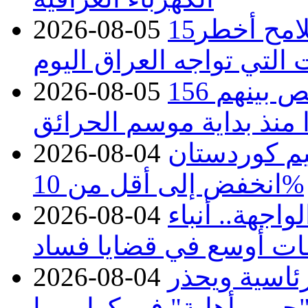
15كارثة بيئية ومناخية ترسم ملامح أخطر
2026-08-05
 التي تواجه العراق اليوم
حرائق فرنسا.. توقيف 402 شخص بينهم 156
2026-08-05
منذ بداية موسم الحرائق
يم كوردستان
2026-08-04
انخفض إلى أقل من 10%
اجهة.. أنباء
2026-08-04
ات أوسع في قضايا فساد
رئاسية ويحذر
2026-08-04
حرب أهلية" في كولومبيا