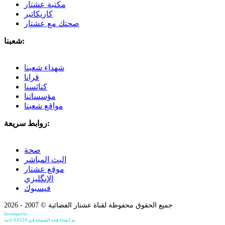
مكتبة عشتار
كاريكاتير
صحتك مع عشتار
شعبنا:
شهداء شعبنا
قرانا
كنائسنا
مؤسساتنا
مواقع شعبنا
روابط سريعة:
صحة
البث المباشر
موقع عشتار
الإنگليزي
فيسبوك
جميع الحقوق محفوظة لقناة عشتار الفضائية © 2007 - 2026
Developed by:
Bilind Hirori
تم إنشاء هذه الصفحة في 0.6524 ثانية