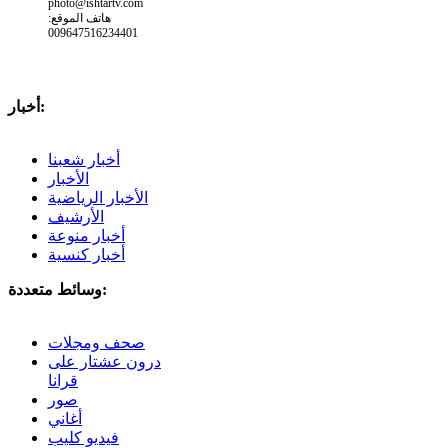
photo@ishtartv.com
هاتف الموقع:
009647516234401
أخبار:
أخبار شعبنا
الأخبار
الأخبار الرياضية
الأرشيف
أخبار منوعة
أخبار كنسية
وسائط متعددة:
صحف ومجلات
درون عشتار على
قرانا
صور
أغاني
فيديو كليب