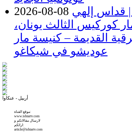
| قداس إلهي
2026-08-08
ر كوركيس الثالث يونان،
قية القديمة – كنيسة مار
عوديشو في شيكاغو
أربيل - عنكاوا
موقع القناة:
www.ishtartv.com
لارسال مقالاتكم و
ارائكم:
article@ishtartv.com