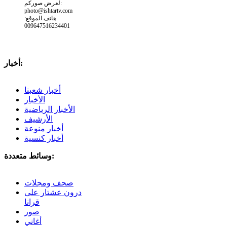
لعرض صوركم:
photo@ishtartv.com
هاتف الموقع:
009647516234401
أخبار:
أخبار شعبنا
الأخبار
الأخبار الرياضية
الأرشيف
أخبار منوعة
أخبار كنسية
وسائط متعددة:
صحف ومجلات
درون عشتار على
قرانا
صور
أغاني