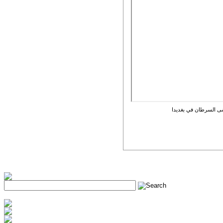
ضى السرطان في بغديدا
h