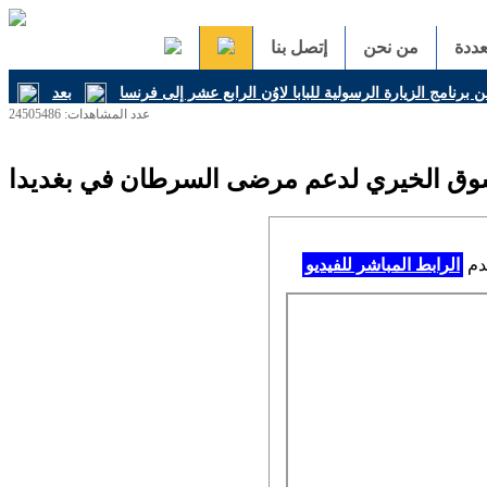
ددة
من نحن
إتصل بنا
ن برنامج الزيارة الرسولية للبابا لاوُن الرابع عشر إلى فرنسا
عدد المشاهدات: 24505486
لسوق الخيري لدعم مرضى السرطان في بغديدا
خدم
الرابط المباشر للفيديو