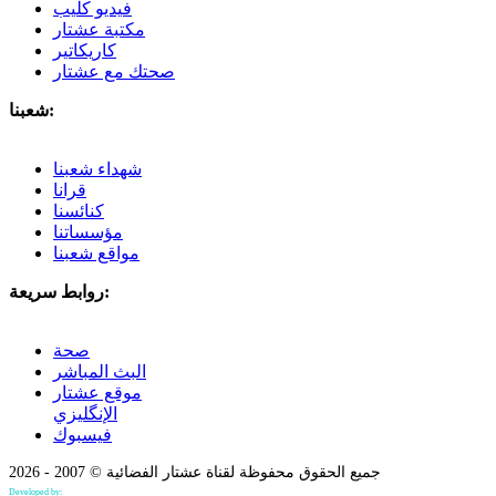
فيديو كليب
مكتبة عشتار
كاريكاتير
صحتك مع عشتار
شعبنا:
شهداء شعبنا
قرانا
كنائسنا
مؤسساتنا
مواقع شعبنا
روابط سريعة:
صحة
البث المباشر
موقع عشتار
الإنگليزي
فيسبوك
جميع الحقوق محفوظة لقناة عشتار الفضائية © 2007 - 2026
Developed by:
Bilind Hirori