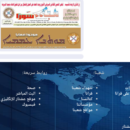
2026-08-05
حرائق فرنسا.. توقيف 402
شخص بينهم 156 قاصرا منذ بداية موسم
الحرائق
2026-08-04
سومو: إنتاج النفط في إقليم
كوردستان انخفض إلى أقل من 10%
المزيد
شعبنا:
روابط سريعة:
شهداء شعبنا
صحة
رانا
قرانا
البث المباشر
كنائسنا
موقع عشتار الإنگليزي
مؤسساتنا
فيسبوك
مواقع شعبنا