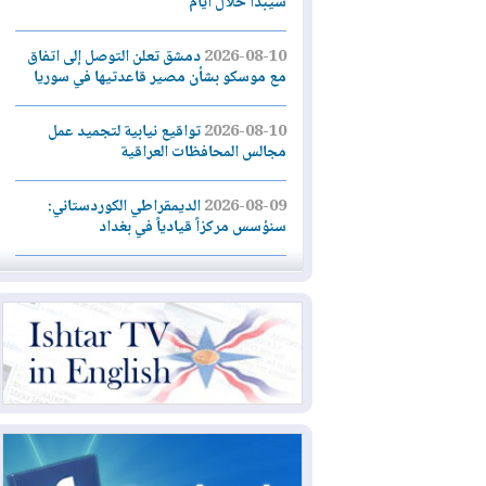
سيبدأ خلال أيام
2026-08-10
دمشق تعلن التوصل إلى اتفاق
مع موسكو بشأن مصير قاعدتيها في سوريا
2026-08-10
تواقيع نيابية لتجميد عمل
مجالس المحافظات العراقية
2026-08-09
الديمقراطي الكوردستاني:
سنؤسس مركزاً قيادياً في بغداد
2026-08-09
طهران تضع 6 شروط لفتح
هرمز.. وواشنطن تراهن على الضغوط
2026-08-09
غرب كندا.. حرائق الغابات تجبر
20 ألف شخص على إخلاء منازلهم
2026-08-08
مركز أبحاث أميركي: البيشمركة
شريك حيوي للولايات المتحدة ويجب تزويدها
بأسلحة ثقيلة