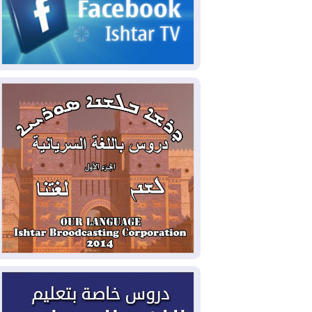
2026-08-08
الداخلية: رصد شائعات مفبركة
بالذكاء الاصطناعي ومقاطع قديمة يعاد نشرها
2026-08-08
دعم أمني أمريكي بمليار دولار
لإدارة رئيس كولومبيا الجديد
2026-08-07
حكومة إقليم كوردستان ترفض
قرار "دانة غاز" و"نفط الهلال" بتزويد بغداد
بالغاز دون موافقتها
2026-08-07
القوات المسلحة العراقية: خطة
أمنية لإجهاض هجمة محتملة على السعودية
2026-08-07
الاستخبارات الأميركية: بوتين
قد يختبر تماسك الناتو بهجوم محدود
2026-08-06
نيجيرفان بارزاني حول اجتماع
"إدارة الدولة": أكدنا دعم تنفيذ البرنامج
الحكومي وأهمية حصر السلاح