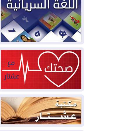
2026-08-06
ائتلاف ادارة الدولة: من
يقومون بسلوك يهدد امن البلاد خارجون عن
القانون يجب محاربتهم
2026-08-06
بعد هجومين قرب باب المندب..
تحذيرات من تصعيد يهدد الملاحة في البحر
الأحمر
2026-08-06
مئات القاصرين بلا مأوى.. أزمة
سبتة تتصاعد وتضغط على مدريد
2026-08-05
لمدة عام.. بدء توريد 100
مليون قدم مكعب يومياً من غاز كورمور في
إقليم كوردستان إلى وزارة الكهرباء العراقية
2026-08-05
15كارثة بيئية ومناخية ترسم
ملامح أخطر التحديات التي تواجه العراق
اليوم