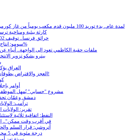
لمدة عام.. بدء توريد 100 مليون قدم مكعب يومياً من غاز كورمور في إقليم كوردستان إلى وزارة الكهرباء العراقية
15كارثة بيئية ومناخية تر
حرائق فرنسا.. توقيف 402 شخص بينهم 156 قاصرا منذ بداية موسم الحرائق
سومو: إنتاج النفط في إقليم كوردستان انخفض إلى أقل من 10%
ملفات حقبة الكاظمي تعود إلى الواجهة.. أنباء 
بيترو يشكو تزوير الانت
ر
العراق يؤك
العجز والاقتراض يطوقان المالية العراقية.. اقتراض يتجاوز 3 تريليونات دينار!
كو
أوامر بإجلاء 60 ألف شخص بسبب الحرائق في ولا
مشروع "حسابي" يُمهل الموظفين
دمشق وعمّان تحذر
ترامب: الولاي
تقرير: الولايات
النفط: اتفاقية ثلاثية لاستئناف التصد
"في أقرب وقت ممكن".. إ
أتروشي: قرار السلم وال
50 درجة مئوية في 5 محافظات.. العراق على موعد مع موجة حر السبت
سبتة تهز أور