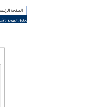
الصفحة الرئيسي
ينال بارولين: إنَّ الحوار يُستبدل اليوم بالقوة، ويجب حماية الحقوق المهددة بالأي