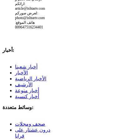
ارائكم:
article@ishtartv.com
لعرض صوركم:
photo@ishtartv.com
هاتف الموقع:
009647516234401
أخبار:
أخبار شعبنا
الأخبار
الأخبار الرياضية
الأرشيف
أخبار منوعة
أخبار كنسية
وسائط متعددة:
صحف ومجلات
درون عشتار على
قرانا