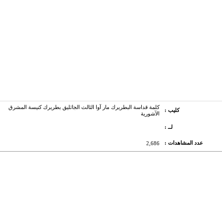
كلمة قداسة البطريرك مار آوا الثالث الجاثليق بطريرك كنيسة المشرق
كليب :
الآشورية
لــ :
عدد المشاهدات :
2,686