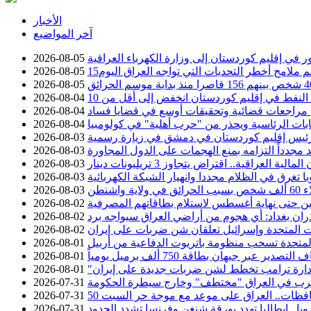
الأخبار
آخر المواضيع
2026-08-05
سم ملامح أخطر التحديات التي تواجه العراق اليوم
2026-08-05
2026-08-05
2026-08-04
عن مراجعات قضائية وتحقيقات أوسع في قضايا فساد
2026-08-04
خابات الرئاسية ويحذر من "حرب أهلية" في كولومبيا
2026-08-04
ئيس إقليم كوردستان في دمشق في زيارة رسمية
2026-08-03
د مجدداً التزامه بمنع الهجمات على الدول المجاورة
2026-08-03
2026-08-03
با تغرق في الظلام مجددا وانهيار الشبكة الكهربائية
2026-08-03
ية واشنطن
2026-08-03
 حتى نهاية أغسطس لاستلام بطاقاتهم المصرفية
2026-08-02
ان بغداد: أي هجوم من أراضي العراق سيواجه برد
2026-08-02
ات المتحدة وإسرائيل تعلقان شن ضربات على إيران
2026-08-02
 المتحدة تسحب منظومة باتريوت الدفاعية من أربيل
2026-08-01
ير عبر جيهان بطاقة 750 ألف برميل يومياً
2026-08-01
دارة ترامب تخطط لشن ضربات جديدة على إيران
2026-08-01
حرب في العراق "مختطف" وخارج سيطرة الحكومة
2026-07-31
2026-07-31
وبا.. إيطاليا تهدد بورقة شنغن وفرنسا تشدد الحدود
2026-07-31