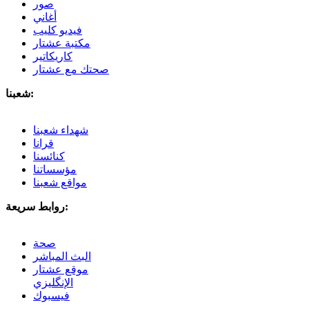
صور
أغاني
فيديو كليب
مكتبة عشتار
كاريكاتير
صحتك مع عشتار
شعبنا:
شهداء شعبنا
قرانا
كنائسنا
مؤسساتنا
مواقع شعبنا
روابط سريعة:
صحة
البث المباشر
موقع عشتار
الإنگليزي
فيسبوك