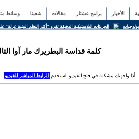
ة
الأخبار
برامج عشتار
مقالات
شعبنا
وسائط متع
ديولوجيات
الجزيئات البلاستيكية الدقيقة تغزو "أكثر النظم البيئية عزلة" 
كلمة قداسة البطريرك مار آوا الث
أذا واجهتك مشكلة في فتح الفيديو. استخدم
الرابط المباشر للفيديو