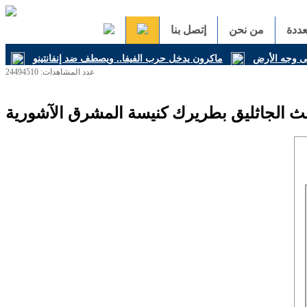
ددة
من نحن
إتصل بنا
على وجه الأرض
ماكرون يدخل حرب الفيفا.. ويصطف ضد إنفانتينو
عدد المشاهدات: 24494510
الث الجاثليق بطريرك كنيسة المشرق الآشورية