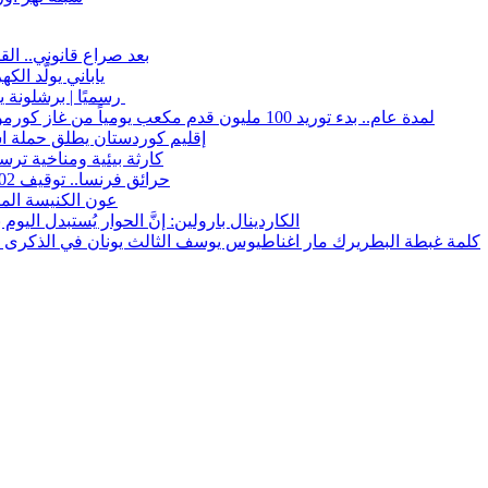
بعد صراع قانوني.. ال
ياباني يولّد ال
رسميًا | برشلونة يعلن رحيل تير شتيجن على سبيل الإعارة حتى 2027
لمدة عام.. بدء توريد 100 مليون قدم مكعب يومياً من غاز كورمور في إقليم كوردستان إلى وزارة الكهرباء العراقية
إقليم كوردستان يطلق حملة ا
15كارثة بيئية ومناخية تر
حرائق فرنسا.. توقيف 402 شخص بينهم 156 قاصرا منذ بداية موسم الحرائق
عون الكنيسة المت
الكاردينال بارولين: إنَّ الحوار يُستبدل اليو
كلمة غبطة البطريرك مار اغناطيوس يوسف الثالث يونان في الذكرى السنوية 