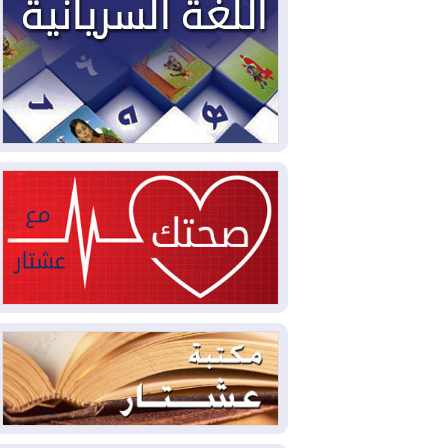
2026-08-04
بيترو يشكو تزوير الانتخابات
الرئاسية ويحذر من "حرب أهلية" في
كولومبيا
2026-08-03
رئيس إقليم كوردستان في
دمشق في زيارة رسمية
2026-08-03
العراق يؤكد مجدداً التزامه
بمنع الهجمات على الدول المجاورة
2026-08-03
العجز والاقتراض يطوقان
المالية العراقية.. اقتراض يتجاوز 3 تريليونات
دينار!
2026-08-03
كوبا تغرق في الظلام مجددا
وانهيار الشبكة الكهربائية
2026-08-03
أوامر بإجلاء 60 ألف شخص