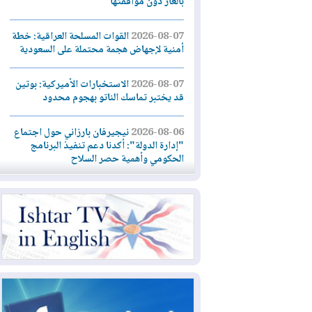
بالغاز دون موافقتها
2026-08-07
القوات المسلحة العراقية: خطة
أمنية لإجهاض هجمة محتملة على السعودية
2026-08-07
الاستخبارات الأميركية: بوتين
قد يختبر تماسك الناتو بهجوم محدود
2026-08-06
نيجيرفان بارزاني حول اجتماع
"إدارة الدولة": أكدنا دعم تنفيذ البرنامج
الحكومي وأهمية حصر السلاح
2026-08-06
ائتلاف ادارة الدولة: من
يقومون بسلوك يهدد امن البلاد خارجون عن
القانون يجب محاربتهم
2026-08-06
بعد هجومين قرب باب المندب..
تحذيرات من تصعيد يهدد الملاحة في البحر
الأحمر