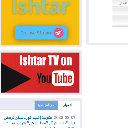
ن
الأخبار
آخر المواضيع
2026-08-07
حكومة إقليم كوردستان ترفض
قرار "دانة غاز" و"نفط الهلال" بتزويد بغداد