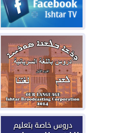
2026-08-06
مئات القاصرين بلا مأوى.. أزمة
سبتة تتصاعد وتضغط على مدريد
2026-08-05
لمدة عام.. بدء توريد 100
مليون قدم مكعب يومياً من غاز كورمور في
إقليم كوردستان إلى وزارة الكهرباء العراقية
2026-08-05
15كارثة بيئية ومناخية ترسم
ملامح أخطر التحديات التي تواجه العراق
اليوم
2026-08-05
حرائق فرنسا.. توقيف 402
شخص بينهم 156 قاصرا منذ بداية موسم
الحرائق
2026-08-04
سومو: إنتاج النفط في إقليم
كوردستان انخفض إلى أقل من 10%
2026-08-04
ملفات حقبة الكاظمي تعود إلى
الواجهة.. أنباء عن مراجعات قضائية
وتحقيقات أوسع في قضايا فساد