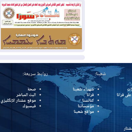
بسبب الحرائق في ولاية واشنطن
2026-08-02
مشروع "حسابي" يُمهل
الموظفين حتى نهاية أغسطس لاستلام
بطاقاتهم المصرفية
2026-08-02
دمشق وعمّان تحذران بغداد:
أي هجوم من أراضي العراق سيواجه برد
المزيد
شعبنا:
روابط سريعة:
شهداء شعبنا
صحة
رانا
قرانا
البث المباشر
كنائسنا
موقع عشتار الإنگليزي
مؤسساتنا
فيسبوك
مواقع شعبنا