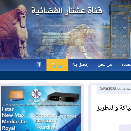
ة
من نحن
إتصل بنا
ة
من نحن
إتصل بنا
h
2450352
ة والتطريز