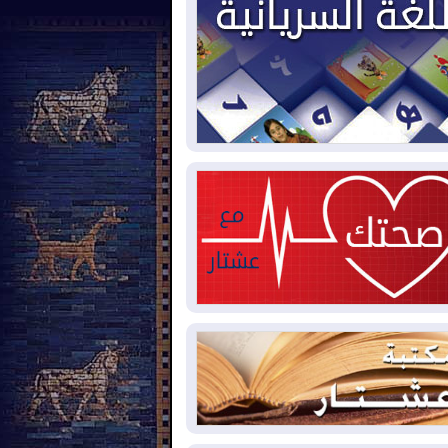
2026-08-
العجز والاقتراض يطوقان
المالية العراقية.. اقتراض يتجاوز 3 تريليونات
نار!
2026-08-
كوبا تغرق في الظلام مجددا
نهيار الشبكة الكهربائية
2026-08-
أوامر بإجلاء 60 ألف شخص
بب الحرائق في ولاية واشنطن
2026-08-
مشروع "حسابي" يُمهل
موظفين حتى نهاية أغسطس لاستلام
اقاتهم المصرفية
2026-08-
دمشق وعمّان تحذران بغداد:
 هجوم من أراضي العراق سيواجه برد
2026-08-
ترامب: الولايات المتحدة