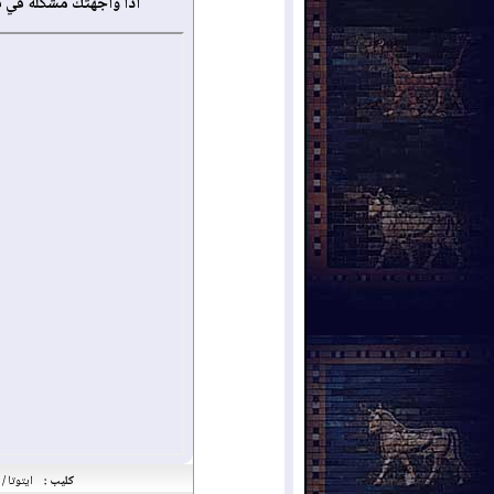
أذا واجهتك مشكلة في 
كليب :
ايتوتا / ح10 مع جوزيف يوحانا الناشط في مجال حقو