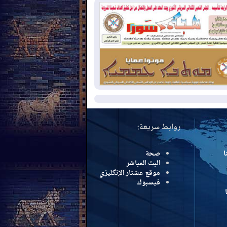
سرائيل تعلقان شن ضربات على إيران
2026-08-
تقرير: الولايات المتحدة تسحب
ظومة باتريوت الدفاعية من أربيل
2026-08-
النفط: اتفاقية ثلاثية لاستئناف
التصدير عبر جيهان بطاقة 750 ألف برميل
مياً
مزيد
روابط سريعة:
ا
صحة
البث المباشر
موقع عشتار الإنگليزي
فيسبوك