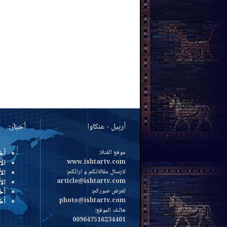
أربيل - عنكاوا
أخبار:
موقع القناة:
أخ
www.ishtartv.com
الأ
لارسال مقالاتكم و ارائكم:
الأ
article@ishtartv.com
ال
لعرض صوركم:
أخ
photo@ishtartv.com
أخ
هاتف الموقع:
009647516234401