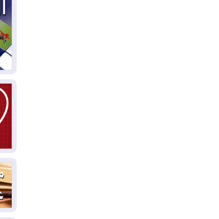
03
دي
03
وا
03
بس
02
ال
بط
02
أي
02