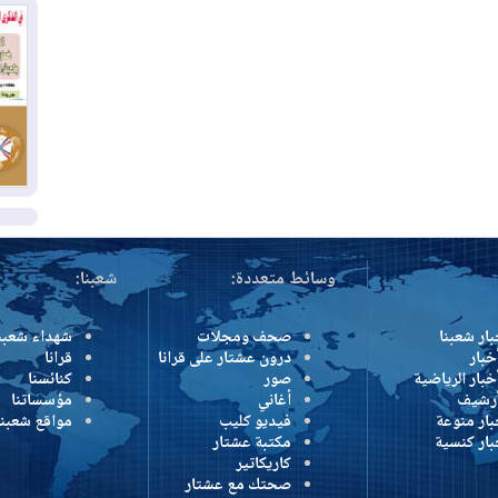
وإ
01
من
01
يو
ال
وسائط متعددة:
شعبنا:
بار شعبنا
صحف ومجلات
شهداء شعبن
خبار
درون عشتار على قرانا
قرانا
خبار الرياضية
صور
كنائسنا
أرشيف
أغاني
مؤسساتنا
بار منوعة
فيديو كليب
مواقع شعبنا
بار كنسية
مكتبة عشتار
كاريكاتير
صحتك مع عشتار