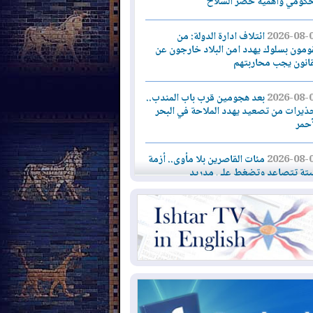
حكومي وأهمية حصر السلاح
2026-08-
ائتلاف ادارة الدولة: من
ومون بسلوك يهدد امن البلاد خارجون عن
قانون يجب محاربتهم
2026-08-
بعد هجومين قرب باب المندب..
ذيرات من تصعيد يهدد الملاحة في البحر
أحمر
2026-08-
مئات القاصرين بلا مأوى.. أزمة
تة تتصاعد وتضغط على مدريد
2026-08-
لمدة عام.. بدء توريد 100
يون قدم مكعب يومياً من غاز كورمور في
ليم كوردستان إلى وزارة الكهرباء العراقية
2026-08-
15كارثة بيئية ومناخية ترسم
امح أخطر التحديات التي تواجه العراق
يوم