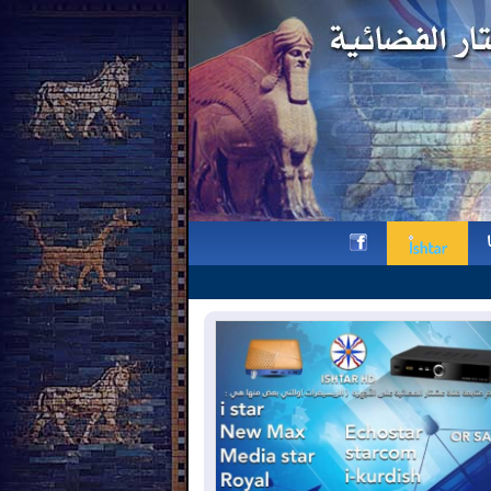
وقفة تذكارية لقناة عشتار في ذكر
h