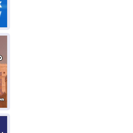
05
ال
04
كو
04
ال
وت
04
ال
كو
03
دم
03
بم