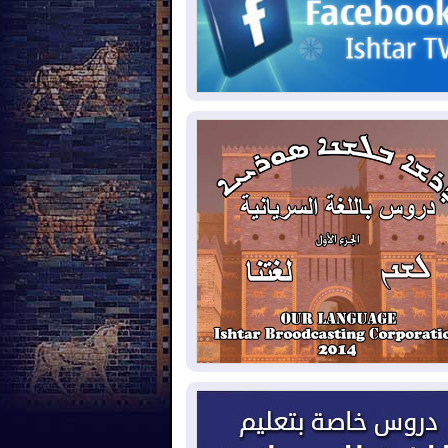
2026-08-
حرائق فرنسا.. توقيف 402
شخص بينهم 156 قاصرا منذ بداية موسم
حرائق
2026-08-
سومو: إنتاج النفط في إقليم
ردستان انخفض إلى أقل من 10%
2026-08-
ملفات حقبة الكاظمي تعود إلى
واجهة.. أنباء عن مراجعات قضائية
حقيقات أوسع في قضايا فساد
2026-08-
بيترو يشكو تزوير الانتخابات
رئاسية ويحذر من "حرب أهلية" في
لومبيا
2026-08-
رئيس إقليم كوردستان في
شق في زيارة رسمية
2026-08-
العراق يؤكد مجدداً التزامه
نع الهجمات على الدول المجاورة