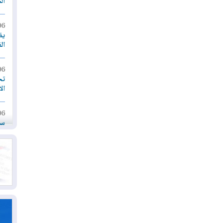
ال
06
يق
ال
06
تح
ال
06
سب
05
مل
إق
05
مل
ال