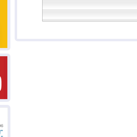
06
"إ