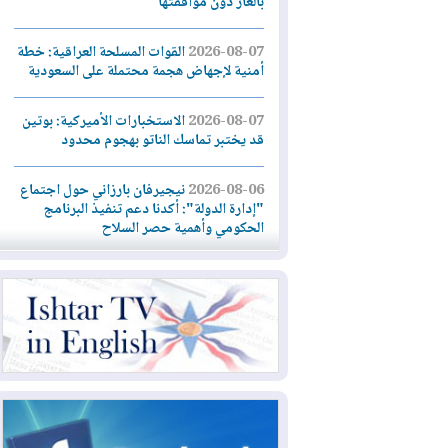
بالغاز دون موافقتها
2026-08-07
القوات المسلحة العراقية: خطة
أمنية لإجهاض هجمة محتملة على السعودية
2026-08-07
الاستخبارات الأميركية: بوتين
قد يختبر تماسك الناتو بهجوم محدود
2026-08-06
نيجيرفان بارزاني حول اجتماع
"إدارة الدولة": أكدنا دعم تنفيذ البرنامج
الحكومي وأهمية حصر السلاح
2026-08-06
ائتلاف ادارة الدولة: من
يقومون بسلوك يهدد امن البلاد خارجون عن
القانون يجب محاربتهم
2026-08-06
بعد هجومين قرب باب المندب..
تحذيرات من تصعيد يهدد الملاحة في البحر
الأحمر