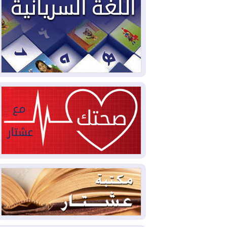
2026-08-04
بيترو يشكو تزوير الانتخابات
الرئاسية ويحذر من "حرب أهلية" في
كولومبيا
2026-08-03
رئيس إقليم كوردستان في
دمشق في زيارة رسمية
2026-08-03
العراق يؤكد مجدداً التزامه
بمنع الهجمات على الدول المجاورة
2026-08-03
العجز والاقتراض يطوقان
المالية العراقية.. اقتراض يتجاوز 3 تريليونات
دينار!
2026-08-03
كوبا تغرق في الظلام مجددا
وانهيار الشبكة الكهربائية
2026-08-03
أوامر بإجلاء 60 ألف شخص