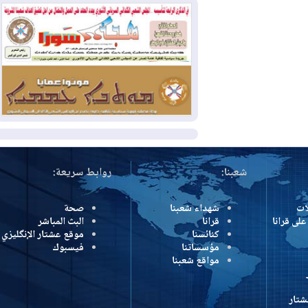
بسبب الحرائق في ولاية واشنطن
2026-08-02
مشروع "حسابي" يُمهل
الموظفين حتى نهاية أغسطس لاستلام
بطاقاتهم المصرفية
2026-08-02
دمشق وعمّان تحذران بغداد:
أي هجوم من أراضي العراق سيواجه برد
المزيد
شعبنا:
روابط سريعة:
شهداء شعبنا
صحة
رانا
قرانا
البث المباشر
كنائسنا
موقع عشتار الإنگليزي
مؤسساتنا
فيسبوك
مواقع شعبنا