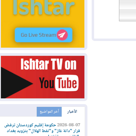
الأخبار
آخر المواضيع
2026-08-07
حكومة إقليم كوردستان ترفض
قرار "دانة غاز" و"نفط الهلال" بتزويد بغداد