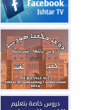
2026-08-06
مئات القاصرين بلا مأوى.. أزمة
سبتة تتصاعد وتضغط على مدريد
2026-08-05
لمدة عام.. بدء توريد 100
مليون قدم مكعب يومياً من غاز كورمور في
إقليم كوردستان إلى وزارة الكهرباء العراقية
2026-08-05
15كارثة بيئية ومناخية ترسم
ملامح أخطر التحديات التي تواجه العراق
اليوم
2026-08-05
حرائق فرنسا.. توقيف 402
شخص بينهم 156 قاصرا منذ بداية موسم
الحرائق
2026-08-04
سومو: إنتاج النفط في إقليم
كوردستان انخفض إلى أقل من 10%
2026-08-04
ملفات حقبة الكاظمي تعود إلى
الواجهة.. أنباء عن مراجعات قضائية
وتحقيقات أوسع في قضايا فساد