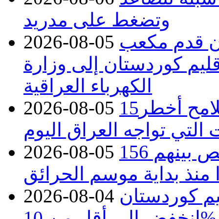
وتضغط على مدريد
دء توريد 100 مليون قدم مكعب
2026-08-05
قليم كوردستان إلى وزارة
الكهرباء العراقية
15كارثة بيئية ومناخية ترسم ملامح أخطر
2026-08-05
 التي تواجه العراق اليوم
حرائق فرنسا.. توقيف 402 شخص بينهم 156
2026-08-05
منذ بداية موسم الحرائق
يم كوردستان
2026-08-04
انخفض إلى أقل من 10%