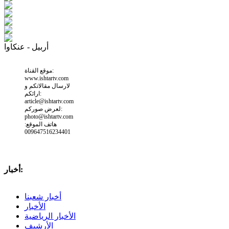
أربيل - عنكاوا
موقع القناة:
www.ishtartv.com
لارسال مقالاتكم و
ارائكم:
article@ishtartv.com
لعرض صوركم:
photo@ishtartv.com
هاتف الموقع:
009647516234401
أخبار:
أخبار شعبنا
الأخبار
الأخبار الرياضية
الأرشيف