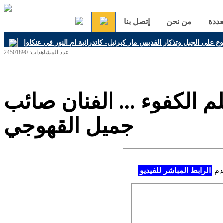
ددة
من نحن
إتصل بنا
 على الجبل وتذكار القديس مار كبرئيل- كاتدرائية ام النور في عنكاوا
عدد المشاهدات: 24501890
م الكفوء ... الفنان صائب
جميل القهوجي
خدم
الرابط المباشر للفيديو