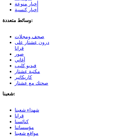
أخبار منوعة
أخبار كنسية
وسائط متعددة:
صحف ومجلات
درون عشتار على
قرانا
صور
أغاني
فيديو كليب
مكتبة عشتار
كاريكاتير
صحتك مع عشتار
شعبنا:
شهداء شعبنا
قرانا
كنائسنا
مؤسساتنا
مواقع شعبنا