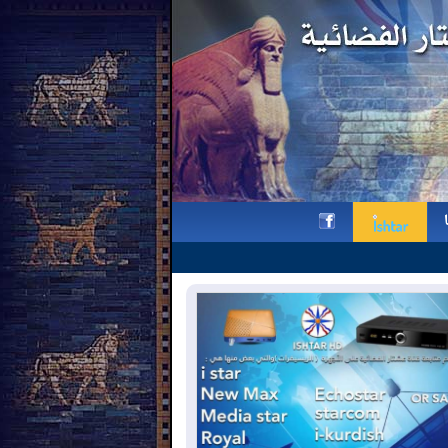
وقفة تذكارية لقناة عشتار في ذكر
h