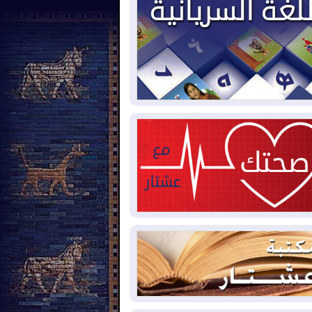
2026-08-
العجز والاقتراض يطوقان
المالية العراقية.. اقتراض يتجاوز 3 تريليونات
نار!
2026-08-
كوبا تغرق في الظلام مجددا
نهيار الشبكة الكهربائية
2026-08-
أوامر بإجلاء 60 ألف شخص
بب الحرائق في ولاية واشنطن
2026-08-
مشروع "حسابي" يُمهل
موظفين حتى نهاية أغسطس لاستلام
اقاتهم المصرفية
2026-08-
دمشق وعمّان تحذران بغداد:
 هجوم من أراضي العراق سيواجه برد
2026-08-
ترامب: الولايات المتحدة