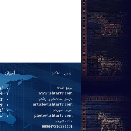
أربيل - عنكاوا
أخبار:
موقع القناة:
أخ
www.ishtartv.com
الأ
لارسال مقالاتكم و ارائكم:
الأ
article@ishtartv.com
ال
لعرض صوركم:
أخ
photo@ishtartv.com
أخ
هاتف الموقع:
009647516234401