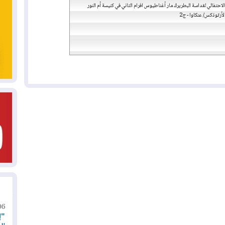
احتفالي لقداسة البطريرك مار أغناطيوس افرام الثاني في كنيسة أم النور
لأرثوذكس/ عنكاوا - ج2
06
"إ