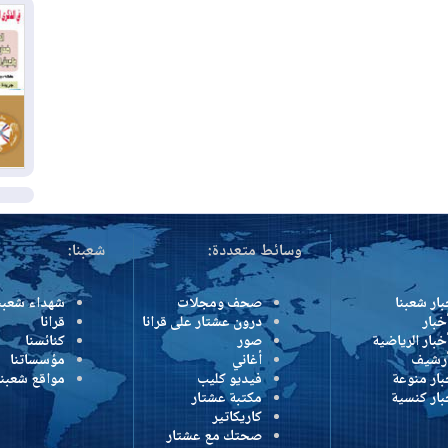
وإ
01
من
01
يو
ال
وسائط متعددة:
شعبنا:
بار شعبنا
صحف ومجلات
شهداء شعبن
خبار
درون عشتار على قرانا
قرانا
خبار الرياضية
صور
كنائسنا
أرشيف
أغاني
مؤسساتنا
بار منوعة
فيديو كليب
مواقع شعبنا
بار كنسية
مكتبة عشتار
كاريكاتير
صحتك مع عشتار