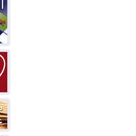
03
دي
03
وا
03
بس
02
ال
بط
02
أي
02