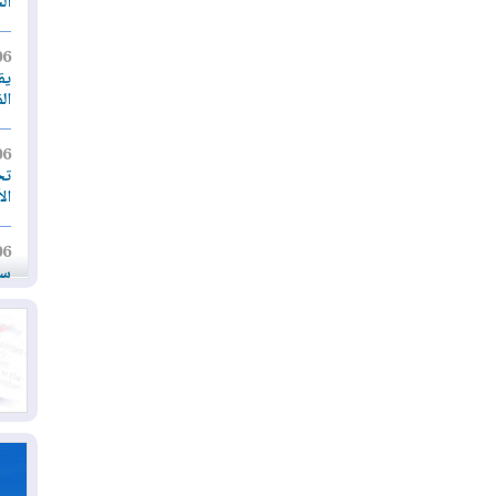
ال
06
يق
ال
06
تح
ال
06
سب
05
مل
إق
05
مل
ال