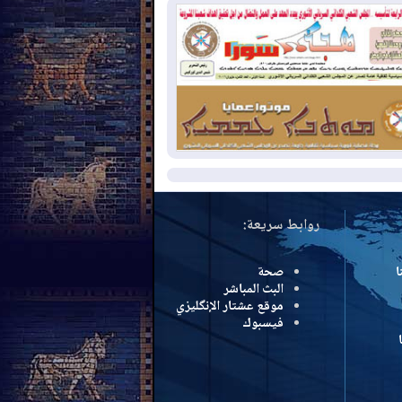
سرائيل تعلقان شن ضربات على إيران
2026-08-
تقرير: الولايات المتحدة تسحب
ظومة باتريوت الدفاعية من أربيل
2026-08-
النفط: اتفاقية ثلاثية لاستئناف
التصدير عبر جيهان بطاقة 750 ألف برميل
مياً
مزيد
روابط سريعة:
ا
صحة
البث المباشر
موقع عشتار الإنگليزي
فيسبوك