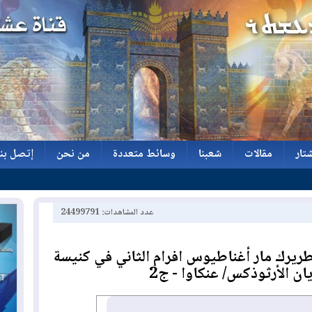
تار
مقالات
شعبنا
وسائط متعددة
من نحن
إتصل بنا
تار
مقالات
شعبنا
وسائط متعددة
من نحن
إتصل بنا
عدد المشاهدات: 24499791
طريرك مار أغناطيوس افرام الثاني في كنيسة
يان الأرثوذكس/ عنكاوا - ج2