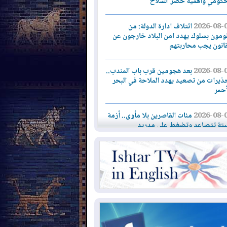
حكومي وأهمية حصر السلاح
2026-08-
ائتلاف ادارة الدولة: من
ومون بسلوك يهدد امن البلاد خارجون عن
قانون يجب محاربتهم
2026-08-
بعد هجومين قرب باب المندب..
ذيرات من تصعيد يهدد الملاحة في البحر
أحمر
2026-08-
مئات القاصرين بلا مأوى.. أزمة
تة تتصاعد وتضغط على مدريد
2026-08-
لمدة عام.. بدء توريد 100
يون قدم مكعب يومياً من غاز كورمور في
ليم كوردستان إلى وزارة الكهرباء العراقية
2026-08-
15كارثة بيئية ومناخية ترسم
امح أخطر التحديات التي تواجه العراق
يوم