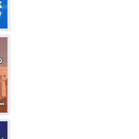
05
ال
04
كو
04
ال
وت
04
ال
كو
03
دم
03
بم