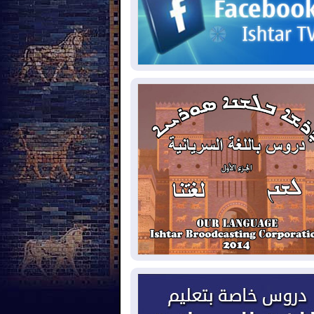
2026-08-
حرائق فرنسا.. توقيف 402
شخص بينهم 156 قاصرا منذ بداية موسم
حرائق
2026-08-
سومو: إنتاج النفط في إقليم
ردستان انخفض إلى أقل من 10%
2026-08-
ملفات حقبة الكاظمي تعود إلى
واجهة.. أنباء عن مراجعات قضائية
حقيقات أوسع في قضايا فساد
2026-08-
بيترو يشكو تزوير الانتخابات
رئاسية ويحذر من "حرب أهلية" في
لومبيا
2026-08-
رئيس إقليم كوردستان في
شق في زيارة رسمية
2026-08-
العراق يؤكد مجدداً التزامه
نع الهجمات على الدول المجاورة