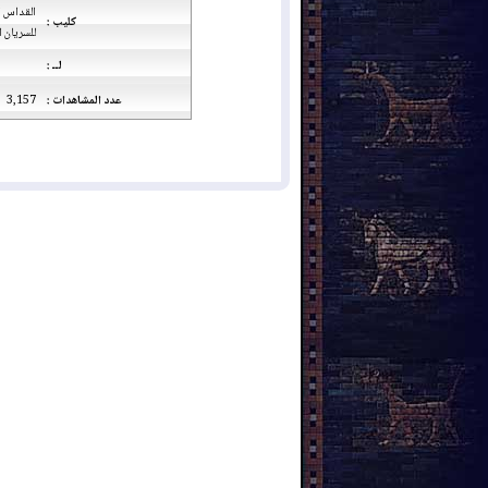
القداس ال
كليب :
للسريان ا
لــ :
عدد المشاهدات :
3,157