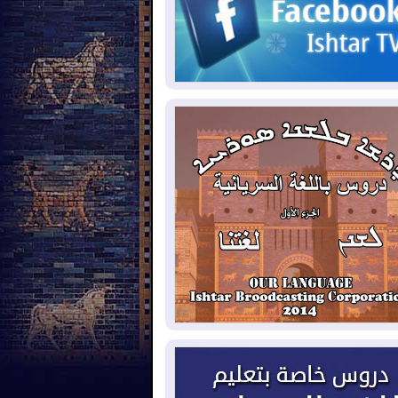
2026-08-
حرائق فرنسا.. توقيف 402
شخص بينهم 156 قاصرا منذ بداية موسم
حرائق
2026-08-
سومو: إنتاج النفط في إقليم
ردستان انخفض إلى أقل من 10%
2026-08-
ملفات حقبة الكاظمي تعود إلى
واجهة.. أنباء عن مراجعات قضائية
حقيقات أوسع في قضايا فساد
2026-08-
بيترو يشكو تزوير الانتخابات
رئاسية ويحذر من "حرب أهلية" في
لومبيا
2026-08-
رئيس إقليم كوردستان في
شق في زيارة رسمية
2026-08-
العراق يؤكد مجدداً التزامه
نع الهجمات على الدول المجاورة