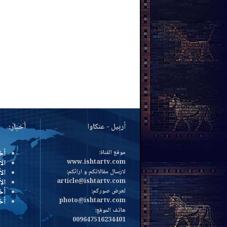
أربيل - عنكاوا
أخبار:
موقع القناة:
أخ
www.ishtartv.com
الأ
لارسال مقالاتكم و ارائكم:
الأ
article@ishtartv.com
ال
لعرض صوركم:
أخ
photo@ishtartv.com
أخ
هاتف الموقع:
009647516234401