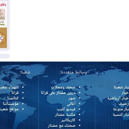
وإ
01
من
01
يو
ال
وسائط متعددة:
شعبنا:
بار شعبنا
صحف ومجلات
شهداء شعبن
خبار
درون عشتار على قرانا
قرانا
خبار الرياضية
صور
كنائسنا
أرشيف
أغاني
مؤسساتنا
بار منوعة
فيديو كليب
مواقع شعبنا
بار كنسية
مكتبة عشتار
كاريكاتير
صحتك مع عشتار