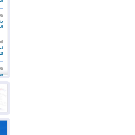
ال
06
يق
ال
06
تح
ال
06
سب
05
مل
إق
05
مل
ال