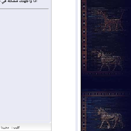
أذا واجهتك مشكلة في 
كليب :
مخييتا د