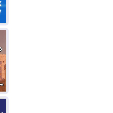
05
ال
04
كو
04
ال
وت
04
ال
كو
03
دم
03
بم