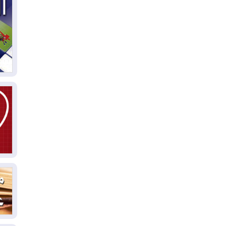
03
دي
03
وا
03
بس
02
ال
بط
02
أي
02