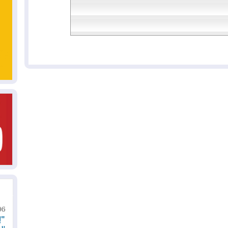
06
"إ