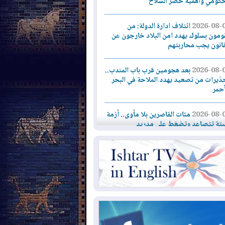
حكومي وأهمية حصر السلاح
2026-08-
ائتلاف ادارة الدولة: من
ومون بسلوك يهدد امن البلاد خارجون عن
قانون يجب محاربتهم
2026-08-
بعد هجومين قرب باب المندب..
ذيرات من تصعيد يهدد الملاحة في البحر
أحمر
2026-08-
مئات القاصرين بلا مأوى.. أزمة
تة تتصاعد وتضغط على مدريد
2026-08-
لمدة عام.. بدء توريد 100
يون قدم مكعب يومياً من غاز كورمور في
ليم كوردستان إلى وزارة الكهرباء العراقية
2026-08-
15كارثة بيئية ومناخية ترسم
امح أخطر التحديات التي تواجه العراق
يوم