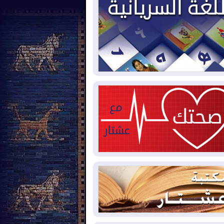
2026-08-
العجز والاقتراض يطوقان
المالية العراقية.. اقتراض يتجاوز 3 تريليونات
نار!
2026-08-
كوبا تغرق في الظلام مجددا
نهيار الشبكة الكهربائية
2026-08-
أوامر بإجلاء 60 ألف شخص
بب الحرائق في ولاية واشنطن
2026-08-
مشروع "حسابي" يُمهل
موظفين حتى نهاية أغسطس لاستلام
اقاتهم المصرفية
2026-08-
دمشق وعمّان تحذران بغداد:
 هجوم من أراضي العراق سيواجه برد
2026-08-
ترامب: الولايات المتحدة