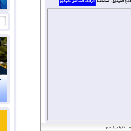
فتح الفيديو. استخدم
الرابط المباشر للفيديو
ماثا / قرية ميركا صور