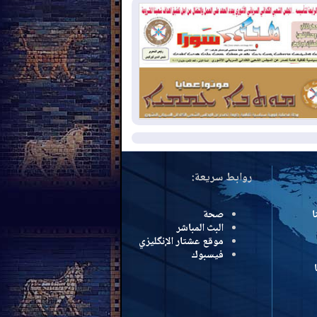
سرائيل تعلقان شن ضربات على إيران
2026-08-
تقرير: الولايات المتحدة تسحب
ظومة باتريوت الدفاعية من أربيل
2026-08-
النفط: اتفاقية ثلاثية لاستئناف
التصدير عبر جيهان بطاقة 750 ألف برميل
مياً
مزيد
روابط سريعة:
ا
صحة
البث المباشر
موقع عشتار الإنگليزي
فيسبوك