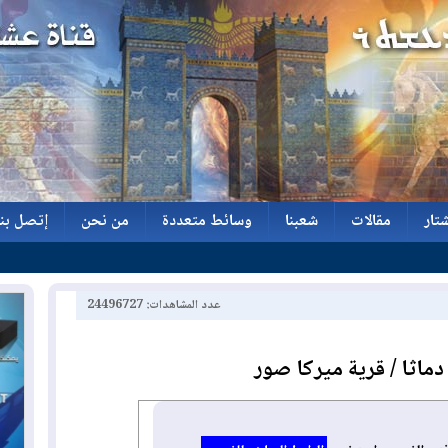
تار
مقالات
شعبنا
وسائط متعددة
من نحن
إتصل بنا
تار
مقالات
شعبنا
وسائط متعددة
من نحن
إتصل بنا
عدد المشاهدات: 24496727
دماثا / قرية ميركا صور