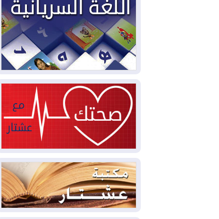
2026-08-05
حرائق فرنسا.. توقيف 402
شخص بينهم 156 قاصرا منذ بداية موسم
الحرائق
2026-08-04
سومو: إنتاج النفط في إقليم
كوردستان انخفض إلى أقل من 10%
2026-08-04
ملفات حقبة الكاظمي تعود إلى
الواجهة.. أنباء عن مراجعات قضائية
وتحقيقات أوسع في قضايا فساد
2026-08-04
بيترو يشكو تزوير الانتخابات
الرئاسية ويحذر من "حرب أهلية" في
كولومبيا
2026-08-03
رئيس إقليم كوردستان في
دمشق في زيارة رسمية
2026-08-03
العراق يؤكد مجدداً التزامه