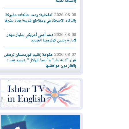
بأسلحة ثقيلة
2026-08-08
الداخلية: رصد شائعات مفبركة
بالذكاء الاصطناعي ومقاطع قديمة يعاد نشرها
2026-08-08
دعم أمني أمريكي بمليار دولار
لإدارة رئيس كولومبيا الجديد
2026-08-07
حكومة إقليم كوردستان ترفض
قرار "دانة غاز" و"نفط الهلال" بتزويد بغداد
بالغاز دون موافقتها
2026-08-07
القوات المسلحة العراقية: خطة
أمنية لإجهاض هجمة محتملة على السعودية
2026-08-07
الاستخبارات الأميركية: بوتين
قد يختبر تماسك الناتو بهجوم محدود
2026-08-06
نيجيرفان بارزاني حول اجتماع
"إدارة الدولة": أكدنا دعم تنفيذ البرنامج