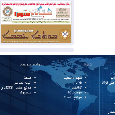
بمنع الهجمات على الدول المجاورة
2026-08-03
العجز والاقتراض يطوقان
المالية العراقية.. اقتراض يتجاوز 3 تريليونات
دينار!
2026-08-03
كوبا تغرق في الظلام مجددا
وانهيار الشبكة الكهربائية
المزيد
شعبنا:
روابط سريعة:
شهداء شعبنا
صحة
رانا
قرانا
البث المباشر
كنائسنا
موقع عشتار الإنگليزي
مؤسساتنا
فيسبوك
مواقع شعبنا