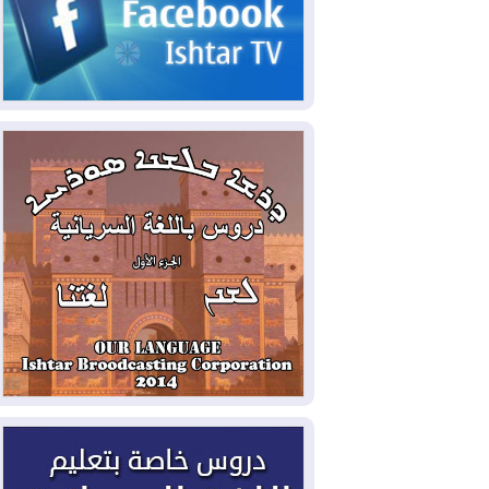
الحكومي وأهمية حصر السلاح
2026-08-06
ائتلاف ادارة الدولة: من
يقومون بسلوك يهدد امن البلاد خارجون عن
القانون يجب محاربتهم
2026-08-06
بعد هجومين قرب باب المندب..
تحذيرات من تصعيد يهدد الملاحة في البحر
الأحمر
2026-08-06
مئات القاصرين بلا مأوى.. أزمة
سبتة تتصاعد وتضغط على مدريد
2026-08-05
لمدة عام.. بدء توريد 100
مليون قدم مكعب يومياً من غاز كورمور في
إقليم كوردستان إلى وزارة الكهرباء العراقية
2026-08-05
15كارثة بيئية ومناخية ترسم
ملامح أخطر التحديات التي تواجه العراق
اليوم