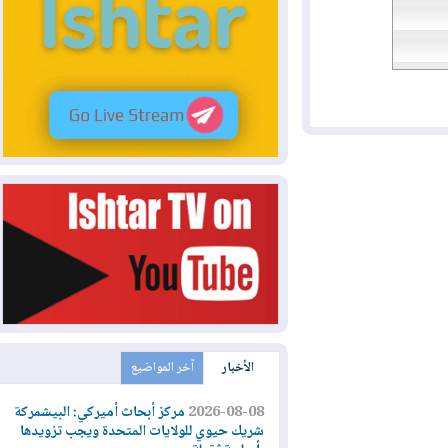
الأخبار
آخر المواضيع
2026-08-08
مركز أبحاث أميركي: البيشمركة
شريك حيوي للولايات المتحدة ويجب تزويدها