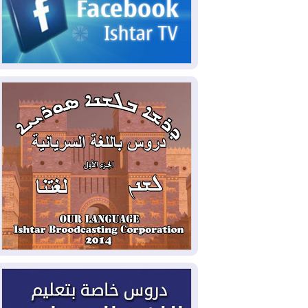
2026-08-06
مئات القاصرين بلا مأوى.. أزمة
سبتة تتصاعد وتضغط على مدريد
2026-08-05
لمدة عام.. بدء توريد 100
مليون قدم مكعب يومياً من غاز كورمور في
إقليم كوردستان إلى وزارة الكهرباء العراقية
2026-08-05
15كارثة بيئية ومناخية ترسم
ملامح أخطر التحديات التي تواجه العراق
اليوم
2026-08-05
حرائق فرنسا.. توقيف 402
شخص بينهم 156 قاصرا منذ بداية موسم
الحرائق
2026-08-04
سومو: إنتاج النفط في إقليم
كوردستان انخفض إلى أقل من 10%
2026-08-04
ملفات حقبة الكاظمي تعود إلى
الواجهة.. أنباء عن مراجعات قضائية
وتحقيقات أوسع في قضايا فساد