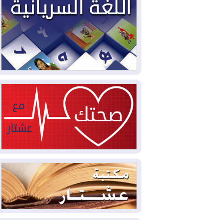
2026-08-04
بيترو يشكو تزوير الانتخابات
الرئاسية ويحذر من "حرب أهلية" في
كولومبيا
2026-08-03
رئيس إقليم كوردستان في
دمشق في زيارة رسمية
2026-08-03
العراق يؤكد مجدداً التزامه
بمنع الهجمات على الدول المجاورة
2026-08-03
العجز والاقتراض يطوقان
المالية العراقية.. اقتراض يتجاوز 3 تريليونات
دينار!
2026-08-03
كوبا تغرق في الظلام مجددا
وانهيار الشبكة الكهربائية
2026-08-03
أوامر بإجلاء 60 ألف شخص