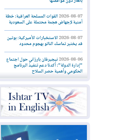
بالغاز دون موافقتها
2026-08-07
القوات المسلحة العراقية: خطة
أمنية لإجهاض هجمة محتملة على السعودية
2026-08-07
الاستخبارات الأميركية: بوتين
قد يختبر تماسك الناتو بهجوم محدود
2026-08-06
نيجيرفان بارزاني حول اجتماع
"إدارة الدولة": أكدنا دعم تنفيذ البرنامج
الحكومي وأهمية حصر السلاح
2026-08-06
ائتلاف ادارة الدولة: من
يقومون بسلوك يهدد امن البلاد خارجون عن
القانون يجب محاربتهم
2026-08-06
بعد هجومين قرب باب المندب..
تحذيرات من تصعيد يهدد الملاحة في البحر
الأحمر