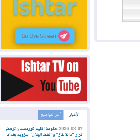
الأخبار
آخر المواضيع
2026-08-07
حكومة إقليم كوردستان ترفض
قرار "دانة غاز" و"نفط الهلال" بتزويد بغداد