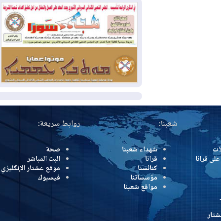
بسبب الحرائق في ولاية واشنطن
2026-08-02
مشروع "حسابي" يُمهل
الموظفين حتى نهاية أغسطس لاستلام
بطاقاتهم المصرفية
2026-08-02
دمشق وعمّان تحذران بغداد:
أي هجوم من أراضي العراق سيواجه برد
المزيد
شعبنا:
روابط سريعة:
شهداء شعبنا
صحة
رانا
قرانا
البث المباشر
كنائسنا
موقع عشتار الإنگليزي
مؤسساتنا
فيسبوك
مواقع شعبنا