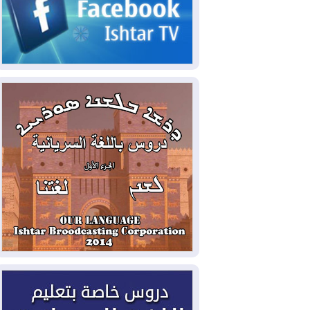
الحكومي وأهمية حصر السلاح
2026-08-06
ائتلاف ادارة الدولة: من
يقومون بسلوك يهدد امن البلاد خارجون عن
القانون يجب محاربتهم
2026-08-06
بعد هجومين قرب باب المندب..
تحذيرات من تصعيد يهدد الملاحة في البحر
الأحمر
2026-08-06
مئات القاصرين بلا مأوى.. أزمة
سبتة تتصاعد وتضغط على مدريد
2026-08-05
لمدة عام.. بدء توريد 100
مليون قدم مكعب يومياً من غاز كورمور في
إقليم كوردستان إلى وزارة الكهرباء العراقية
2026-08-05
15كارثة بيئية ومناخية ترسم
ملامح أخطر التحديات التي تواجه العراق
اليوم