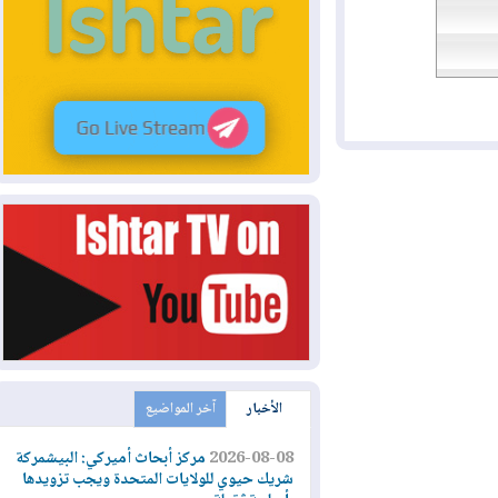
الأخبار
آخر المواضيع
2026-08-08
مركز أبحاث أميركي: البيشمركة
شريك حيوي للولايات المتحدة ويجب تزويدها