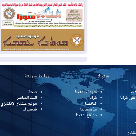
بمنع الهجمات على الدول المجاورة
2026-08-03
العجز والاقتراض يطوقان
المالية العراقية.. اقتراض يتجاوز 3 تريليونات
دينار!
2026-08-03
كوبا تغرق في الظلام مجددا
وانهيار الشبكة الكهربائية
المزيد
شعبنا:
روابط سريعة:
شهداء شعبنا
صحة
رانا
قرانا
البث المباشر
كنائسنا
موقع عشتار الإنگليزي
مؤسساتنا
فيسبوك
مواقع شعبنا