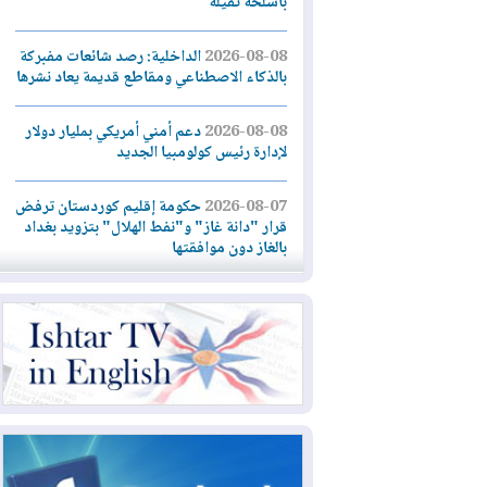
بأسلحة ثقيلة
2026-08-08
الداخلية: رصد شائعات مفبركة
بالذكاء الاصطناعي ومقاطع قديمة يعاد نشرها
2026-08-08
دعم أمني أمريكي بمليار دولار
لإدارة رئيس كولومبيا الجديد
2026-08-07
حكومة إقليم كوردستان ترفض
قرار "دانة غاز" و"نفط الهلال" بتزويد بغداد
بالغاز دون موافقتها
2026-08-07
القوات المسلحة العراقية: خطة
أمنية لإجهاض هجمة محتملة على السعودية
2026-08-07
الاستخبارات الأميركية: بوتين
قد يختبر تماسك الناتو بهجوم محدود
2026-08-06
نيجيرفان بارزاني حول اجتماع
"إدارة الدولة": أكدنا دعم تنفيذ البرنامج