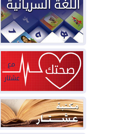
2026-08-05
حرائق فرنسا.. توقيف 402
شخص بينهم 156 قاصرا منذ بداية موسم
الحرائق
2026-08-04
سومو: إنتاج النفط في إقليم
كوردستان انخفض إلى أقل من 10%
2026-08-04
ملفات حقبة الكاظمي تعود إلى
الواجهة.. أنباء عن مراجعات قضائية
وتحقيقات أوسع في قضايا فساد
2026-08-04
بيترو يشكو تزوير الانتخابات
الرئاسية ويحذر من "حرب أهلية" في
كولومبيا
2026-08-03
رئيس إقليم كوردستان في
دمشق في زيارة رسمية
2026-08-03
العراق يؤكد مجدداً التزامه