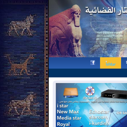
بالصور.. يوم الشهيد الآشوري | قدا
h