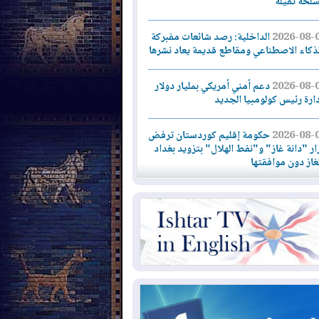
سلحة ثقيلة
2026-08-
الداخلية: رصد شائعات مفبركة
لذكاء الاصطناعي ومقاطع قديمة يعاد نشرها
2026-08-
دعم أمني أمريكي بمليار دولار
دارة رئيس كولومبيا الجديد
2026-08-
حكومة إقليم كوردستان ترفض
ار "دانة غاز" و"نفط الهلال" بتزويد بغداد
لغاز دون موافقتها
2026-08-
القوات المسلحة العراقية: خطة
نية لإجهاض هجمة محتملة على السعودية
2026-08-
الاستخبارات الأميركية: بوتين
 يختبر تماسك الناتو بهجوم محدود
2026-08-
نيجيرفان بارزاني حول اجتماع
دارة الدولة": أكدنا دعم تنفيذ البرنامج