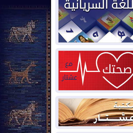
2026-08-
حرائق فرنسا.. توقيف 402
شخص بينهم 156 قاصرا منذ بداية موسم
حرائق
2026-08-
سومو: إنتاج النفط في إقليم
ردستان انخفض إلى أقل من 10%
2026-08-
ملفات حقبة الكاظمي تعود إلى
واجهة.. أنباء عن مراجعات قضائية
حقيقات أوسع في قضايا فساد
2026-08-
بيترو يشكو تزوير الانتخابات
رئاسية ويحذر من "حرب أهلية" في
لومبيا
2026-08-
رئيس إقليم كوردستان في
شق في زيارة رسمية
2026-08-
العراق يؤكد مجدداً التزامه