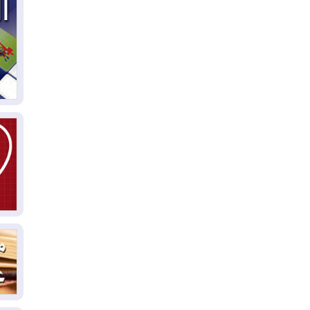
05
ال
04
كو
04
ال
وت
04
ال
كو
03
دم
03