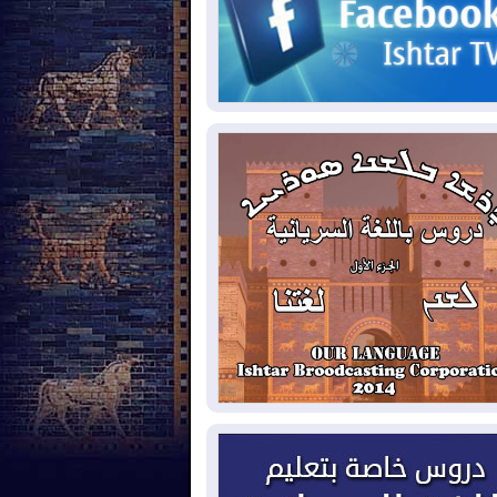
حكومي وأهمية حصر السلاح
2026-08-
ائتلاف ادارة الدولة: من
ومون بسلوك يهدد امن البلاد خارجون عن
قانون يجب محاربتهم
2026-08-
بعد هجومين قرب باب المندب..
ذيرات من تصعيد يهدد الملاحة في البحر
أحمر
2026-08-
مئات القاصرين بلا مأوى.. أزمة
تة تتصاعد وتضغط على مدريد
2026-08-
لمدة عام.. بدء توريد 100
يون قدم مكعب يومياً من غاز كورمور في
ليم كوردستان إلى وزارة الكهرباء العراقية
2026-08-
15كارثة بيئية ومناخية ترسم
امح أخطر التحديات التي تواجه العراق
يوم