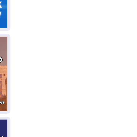
ال
06
يق
ال
06
تح
ال
06
سب
05
مل
إق
05
مل
ال