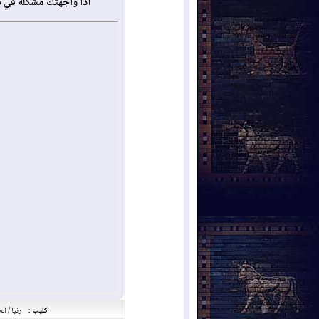
أذا واجهتك مشكلة في 
كليب :
رنيا / ا