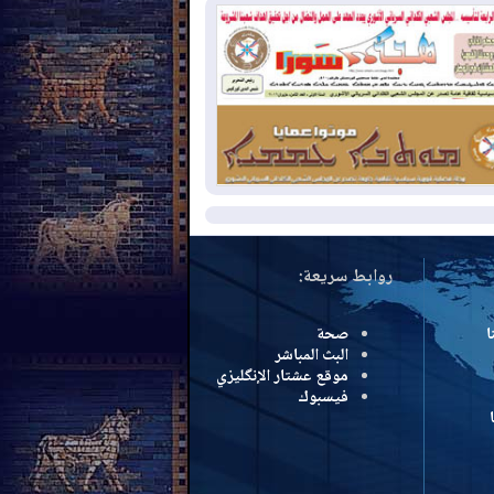
نع الهجمات على الدول المجاورة
2026-08-
العجز والاقتراض يطوقان
المالية العراقية.. اقتراض يتجاوز 3 تريليونات
نار!
2026-08-
كوبا تغرق في الظلام مجددا
نهيار الشبكة الكهربائية
مزيد
روابط سريعة:
ا
صحة
البث المباشر
موقع عشتار الإنگليزي
فيسبوك