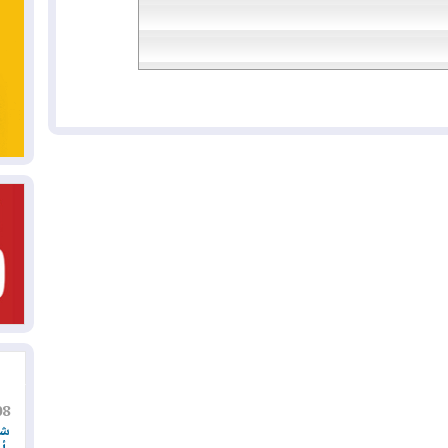
08
شر