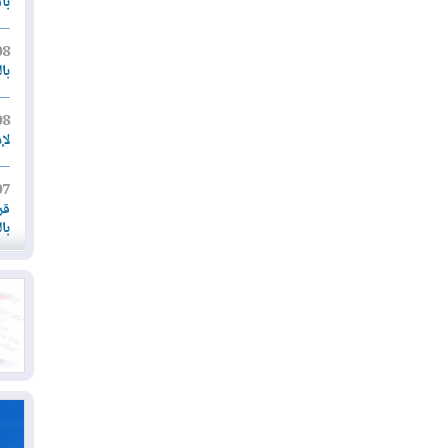
بأ
08
با
08
لإ
07
قر
با
07
أم
07
قد
06
"إ