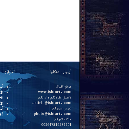
أربيل - عنكاوا
أخبار:
موقع القناة:
أخ
www.ishtartv.com
الأ
لارسال مقالاتكم و ارائكم:
الأ
article@ishtartv.com
ال
لعرض صوركم:
أخ
photo@ishtartv.com
أخ
هاتف الموقع:
009647516234401