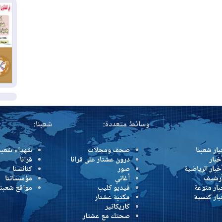
بم
03
دي
03
وا
ال
وسائط متعددة:
شعبنا:
بار شعبنا
صحف ومجلات
شهداء شعبن
خبار
درون عشتار على قرانا
قرانا
خبار الرياضية
صور
كنائسنا
أرشيف
أغاني
مؤسساتنا
بار منوعة
فيديو كليب
مواقع شعبنا
بار كنسية
مكتبة عشتار
كاريكاتير
صحتك مع عشتار