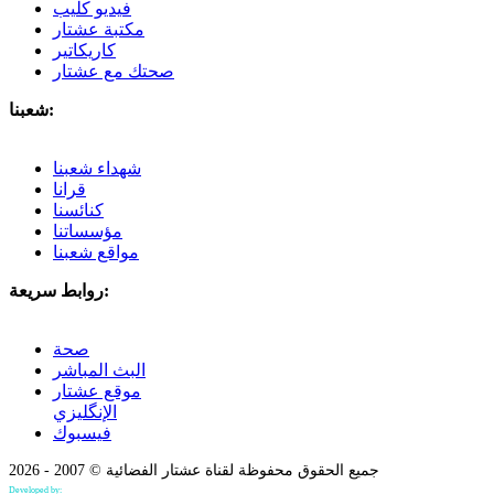
فيديو كليب
مكتبة عشتار
كاريكاتير
صحتك مع عشتار
شعبنا:
شهداء شعبنا
قرانا
كنائسنا
مؤسساتنا
مواقع شعبنا
روابط سريعة:
صحة
البث المباشر
موقع عشتار
الإنگليزي
فيسبوك
جميع الحقوق محفوظة لقناة عشتار الفضائية © 2007 - 2026
Developed by:
Bilind Hirori