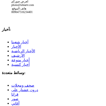
لعرض صوركم:
photo@ishtartv.com
هاتف الموقع:
009647516234401
أخبار:
أخبار شعبنا
الأخبار
الأخبار الرياضية
الأرشيف
أخبار منوعة
أخبار كنسية
وسائط متعددة:
صحف ومجلات
درون عشتار على
قرانا
صور
أغاني