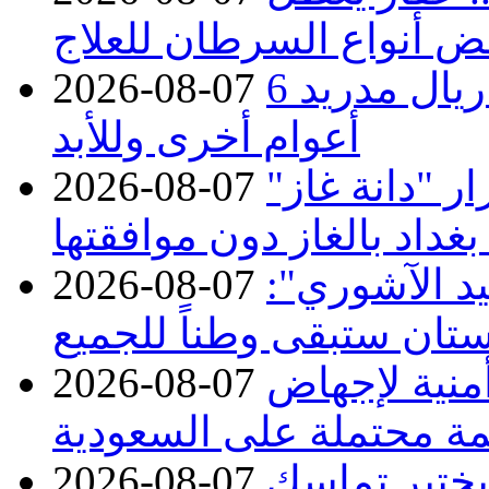
ض أنواع السرطان للعلاج
بـ24 مليون يورو.. فينيسيوس مع ريال مدريد 6
2026-08-07
أعوام أخرى وللأبد
 "دانة غاز"
2026-08-07
بغداد بالغاز دون موافقتها
د الآشوري":
2026-08-07
تان ستبقى وطناً للجميع
منية لإجهاض
2026-08-07
ة محتملة على السعودية
 يختبر تماسك
2026-08-07