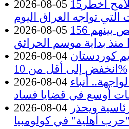
15كارثة بيئية ومناخية ترسم ملامح أخطر
2026-08-05
 التي تواجه العراق اليوم
حرائق فرنسا.. توقيف 402 شخص بينهم 156
2026-08-05
منذ بداية موسم الحرائق
يم كوردستان
2026-08-04
انخفض إلى أقل من 10%
اجهة.. أنباء
2026-08-04
ات أوسع في قضايا فساد
رئاسية ويحذر
2026-08-04
حرب أهلية" في كولومبيا