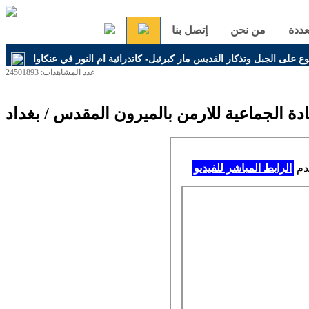
ددة
من نحن
إتصل بنا
 على الجبل وتذكار القديس مار كبرئيل- كاتدرائية ام النور في عنكاوا
عدد المشاهدات: 24501893
 الجماعية للارمن بالميرون المقدس / بغداد
خدم
الرابط المباشر للفيديو