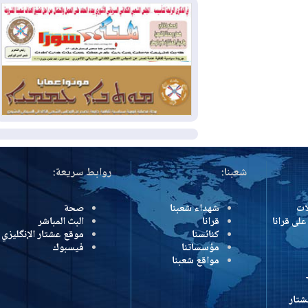
وإسرائيل تعلقان شن ضربات على إيران
2026-08-01
تقرير: الولايات المتحدة تسحب
منظومة باتريوت الدفاعية من أربيل
2026-08-01
النفط: اتفاقية ثلاثية لاستئناف
التصدير عبر جيهان بطاقة 750 ألف برميل
يومياً
المزيد
شعبنا:
روابط سريعة:
شهداء شعبنا
صحة
رانا
قرانا
البث المباشر
كنائسنا
موقع عشتار الإنگليزي
مؤسساتنا
فيسبوك
مواقع شعبنا