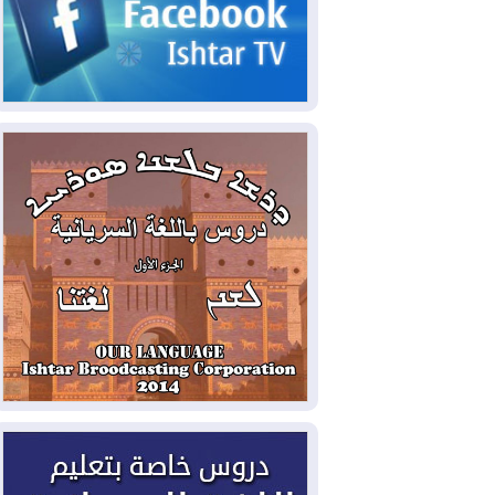
2026-08-05
حرائق فرنسا.. توقيف 402
شخص بينهم 156 قاصرا منذ بداية موسم
الحرائق
2026-08-04
سومو: إنتاج النفط في إقليم
كوردستان انخفض إلى أقل من 10%
2026-08-04
ملفات حقبة الكاظمي تعود إلى
الواجهة.. أنباء عن مراجعات قضائية
وتحقيقات أوسع في قضايا فساد
2026-08-04
بيترو يشكو تزوير الانتخابات
الرئاسية ويحذر من "حرب أهلية" في
كولومبيا
2026-08-03
رئيس إقليم كوردستان في
دمشق في زيارة رسمية
2026-08-03
العراق يؤكد مجدداً التزامه
بمنع الهجمات على الدول المجاورة