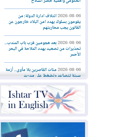
الحكومي وأهمية حصر السلاح
2026-08-06
ائتلاف ادارة الدولة: من
يقومون بسلوك يهدد امن البلاد خارجون عن
القانون يجب محاربتهم
2026-08-06
بعد هجومين قرب باب المندب..
تحذيرات من تصعيد يهدد الملاحة في البحر
الأحمر
2026-08-06
مئات القاصرين بلا مأوى.. أزمة
سبتة تتصاعد وتضغط على مدريد
2026-08-05
لمدة عام.. بدء توريد 100
مليون قدم مكعب يومياً من غاز كورمور في
إقليم كوردستان إلى وزارة الكهرباء العراقية
2026-08-05
15كارثة بيئية ومناخية ترسم
ملامح أخطر التحديات التي تواجه العراق
اليوم