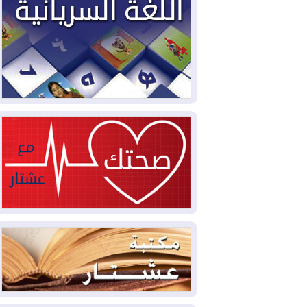
2026-08-03
العجز والاقتراض يطوقان
المالية العراقية.. اقتراض يتجاوز 3 تريليونات
دينار!
2026-08-03
كوبا تغرق في الظلام مجددا
وانهيار الشبكة الكهربائية
2026-08-03
أوامر بإجلاء 60 ألف شخص
بسبب الحرائق في ولاية واشنطن
2026-08-02
مشروع "حسابي" يُمهل
الموظفين حتى نهاية أغسطس لاستلام
بطاقاتهم المصرفية
2026-08-02
دمشق وعمّان تحذران بغداد:
أي هجوم من أراضي العراق سيواجه برد
2026-08-02
ترامب: الولايات المتحدة