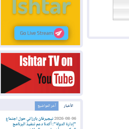
الأخبار
آخر المواضيع
2026-08-06
نيجيرفان بارزاني حول اجتماع
"إدارة الدولة": أكدنا دعم تنفيذ البرنامج