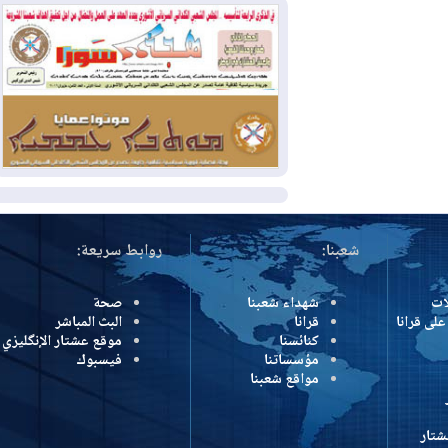
وإسرائيل تعلقان شن ضربات على إيران
2026-08-01
تقرير: الولايات المتحدة تسحب
منظومة باتريوت الدفاعية من أربيل
2026-08-01
النفط: اتفاقية ثلاثية لاستئناف
التصدير عبر جيهان بطاقة 750 ألف برميل
يومياً
المزيد
شعبنا:
روابط سريعة:
شهداء شعبنا
صحة
رانا
قرانا
البث المباشر
كنائسنا
موقع عشتار الإنگليزي
مؤسساتنا
فيسبوك
مواقع شعبنا