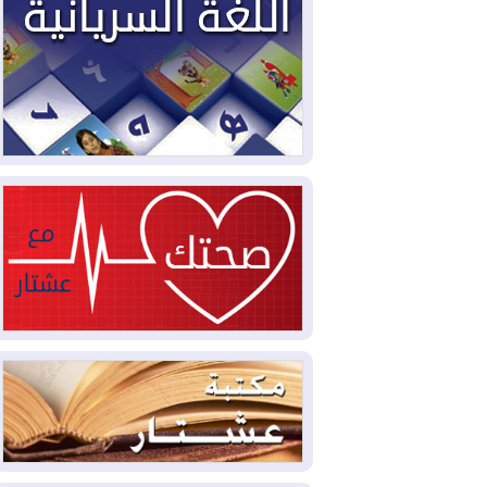
2026-08-03
العجز والاقتراض يطوقان
المالية العراقية.. اقتراض يتجاوز 3 تريليونات
دينار!
2026-08-03
كوبا تغرق في الظلام مجددا
وانهيار الشبكة الكهربائية
2026-08-03
أوامر بإجلاء 60 ألف شخص
بسبب الحرائق في ولاية واشنطن
2026-08-02
مشروع "حسابي" يُمهل
الموظفين حتى نهاية أغسطس لاستلام
بطاقاتهم المصرفية
2026-08-02
دمشق وعمّان تحذران بغداد:
أي هجوم من أراضي العراق سيواجه برد
2026-08-02
ترامب: الولايات المتحدة