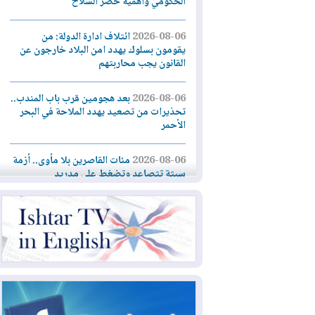
الحكومي وأهمية حصر السلاح
2026-08-06
ائتلاف ادارة الدولة: من
يقومون بسلوك يهدد امن البلاد خارجون عن
القانون يجب محاربتهم
2026-08-06
بعد هجومين قرب باب المندب..
تحذيرات من تصعيد يهدد الملاحة في البحر
الأحمر
2026-08-06
مئات القاصرين بلا مأوى.. أزمة
سبتة تتصاعد وتضغط على مدريد
2026-08-05
لمدة عام.. بدء توريد 100
مليون قدم مكعب يومياً من غاز كورمور في
إقليم كوردستان إلى وزارة الكهرباء العراقية
2026-08-05
15كارثة بيئية ومناخية ترسم
ملامح أخطر التحديات التي تواجه العراق
اليوم