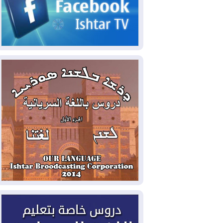
2026-08-05
حرائق فرنسا.. توقيف 402
شخص بينهم 156 قاصرا منذ بداية موسم
الحرائق
2026-08-04
سومو: إنتاج النفط في إقليم
كوردستان انخفض إلى أقل من 10%
2026-08-04
ملفات حقبة الكاظمي تعود إلى
الواجهة.. أنباء عن مراجعات قضائية
وتحقيقات أوسع في قضايا فساد
2026-08-04
بيترو يشكو تزوير الانتخابات
الرئاسية ويحذر من "حرب أهلية" في
كولومبيا
2026-08-03
رئيس إقليم كوردستان في
دمشق في زيارة رسمية
2026-08-03
العراق يؤكد مجدداً التزامه
بمنع الهجمات على الدول المجاورة