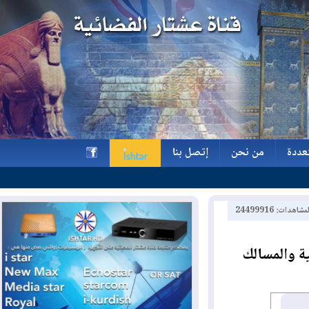
ة
من نحن
إتصل بنا
ة
من نحن
إتصل بنا
h
2449991
المسالك