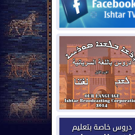
2026-08-
حرائق فرنسا.. توقيف 402
شخص بينهم 156 قاصرا منذ بداية موسم
حرائق
2026-08-
سومو: إنتاج النفط في إقليم
ردستان انخفض إلى أقل من 10%
2026-08-
ملفات حقبة الكاظمي تعود إلى
واجهة.. أنباء عن مراجعات قضائية
حقيقات أوسع في قضايا فساد
2026-08-
بيترو يشكو تزوير الانتخابات
رئاسية ويحذر من "حرب أهلية" في
لومبيا
2026-08-
رئيس إقليم كوردستان في
شق في زيارة رسمية
2026-08-
العراق يؤكد مجدداً التزامه
نع الهجمات على الدول المجاورة