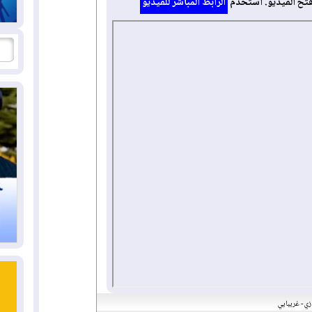
فتح الفيديو. استخدم
الرابط المباشر للفيديو
ازي - غريبايي