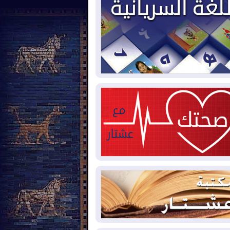
2026-08-
العجز والاقتراض يطوقان
المالية العراقية.. اقتراض يتجاوز 3 تريليونات
نار!
2026-08-
كوبا تغرق في الظلام مجددا
نهيار الشبكة الكهربائية
2026-08-
أوامر بإجلاء 60 ألف شخص
بب الحرائق في ولاية واشنطن
2026-08-
مشروع "حسابي" يُمهل
موظفين حتى نهاية أغسطس لاستلام
اقاتهم المصرفية
2026-08-
دمشق وعمّان تحذران بغداد:
 هجوم من أراضي العراق سيواجه برد
2026-08-
ترامب: الولايات المتحدة