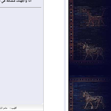
أذا واجهتك مشكلة في 
كليب :
عامر الب