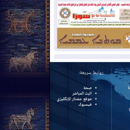
سرائيل تعلقان شن ضربات على إيران
2026-08-
تقرير: الولايات المتحدة تسحب
ظومة باتريوت الدفاعية من أربيل
2026-08-
النفط: اتفاقية ثلاثية لاستئناف
التصدير عبر جيهان بطاقة 750 ألف برميل
مياً
مزيد
روابط سريعة:
ا
صحة
البث المباشر
موقع عشتار الإنگليزي
فيسبوك