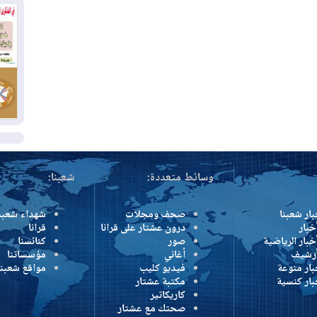
وإ
01
من
01
يو
ال
وسائط متعددة:
شعبنا:
بار شعبنا
صحف ومجلات
شهداء شعبن
خبار
درون عشتار على قرانا
قرانا
خبار الرياضية
صور
كنائسنا
أرشيف
أغاني
مؤسساتنا
بار منوعة
فيديو كليب
مواقع شعبنا
بار كنسية
مكتبة عشتار
كاريكاتير
صحتك مع عشتار