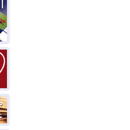
03
دي
03
وا
03
بس
02
ال
بط
02
أي
02