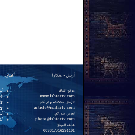
أربيل - عنكاوا
أخبار:
موقع القناة:
أخ
www.ishtartv.com
الأ
لارسال مقالاتكم و ارائكم:
الأ
article@ishtartv.com
ال
لعرض صوركم:
أخ
photo@ishtartv.com
أخ
هاتف الموقع:
009647516234401