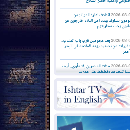
حكومي وأهمية حصر السلاح
2026-08-
ائتلاف ادارة الدولة: من
ومون بسلوك يهدد امن البلاد خارجون عن
قانون يجب محاربتهم
2026-08-
بعد هجومين قرب باب المندب..
ذيرات من تصعيد يهدد الملاحة في البحر
أحمر
2026-08-
مئات القاصرين بلا مأوى.. أزمة
تة تتصاعد وتضغط على مدريد
2026-08-
لمدة عام.. بدء توريد 100
يون قدم مكعب يومياً من غاز كورمور في
ليم كوردستان إلى وزارة الكهرباء العراقية
2026-08-
15كارثة بيئية ومناخية ترسم
امح أخطر التحديات التي تواجه العراق
يوم