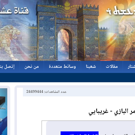
تار
مقالات
شعبنا
وسائط متعددة
من نحن
إتصل بنا
تار
مقالات
شعبنا
وسائط متعددة
من نحن
إتصل بنا
عدد المشاهدات: 24499444
ر البازي - غريبايي