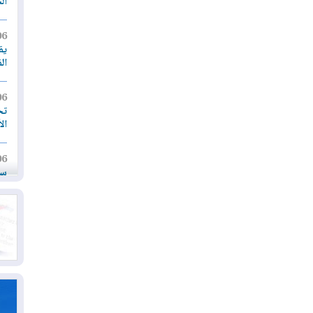
ال
06
يق
ال
06
تح
ال
06
سب
05
مل
إق
05
مل
ال