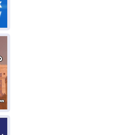
05
ال
04
كو
04
ال
وت
04
ال
كو
03
دم
03
بم