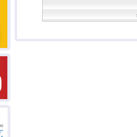
06
"إ