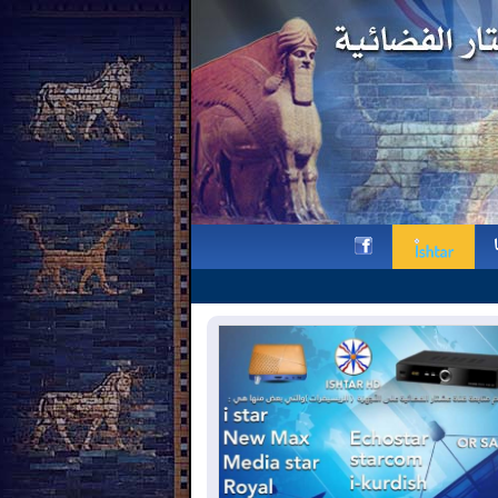
وقفة تذكارية لقناة عشتار في ذكر
h