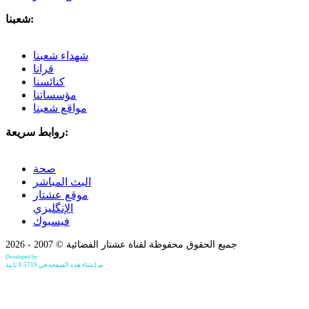
شعبنا:
شهداء شعبنا
قرانا
كنائسنا
مؤسساتنا
مواقع شعبنا
روابط سريعة:
صحة
البث المباشر
موقع عشتار
الإنگليزي
فيسبوك
جميع الحقوق محفوظة لقناة عشتار الفضائية © 2007 - 2026
Developed by:
Bilind Hirori
تم إنشاء هذه الصفحة في 0.5719 ثانية