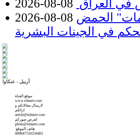
 في العراق
2026-08-08
مات" الحمض
2026-08-08
تحكم في الجينات البشرية
أربيل - عنكاوا
موقع القناة:
www.ishtartv.com
لارسال مقالاتكم و
ارائكم:
article@ishtartv.com
لعرض صوركم:
photo@ishtartv.com
هاتف الموقع:
009647516234401