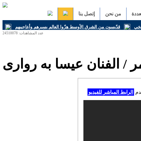
ددة
من نحن
إتصل بنا
يخي
قدّيسون من الشرق الأوسط هزّوا العالم بسِيرهم وأعاجيبهم
عدد المشاهدات: 24510078
 / الفنان عيسا به روارى
خدم
الرابط المباشر للفيديو