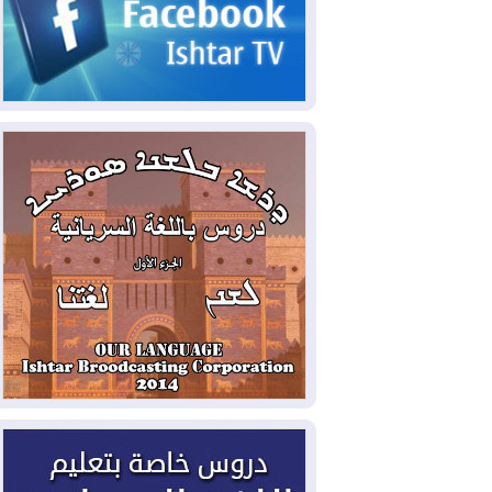
2026-08-05
حرائق فرنسا.. توقيف 402
شخص بينهم 156 قاصرا منذ بداية موسم
الحرائق
2026-08-04
سومو: إنتاج النفط في إقليم
كوردستان انخفض إلى أقل من 10%
2026-08-04
ملفات حقبة الكاظمي تعود إلى
الواجهة.. أنباء عن مراجعات قضائية
وتحقيقات أوسع في قضايا فساد
2026-08-04
بيترو يشكو تزوير الانتخابات
الرئاسية ويحذر من "حرب أهلية" في
كولومبيا
2026-08-03
رئيس إقليم كوردستان في
دمشق في زيارة رسمية
2026-08-03
العراق يؤكد مجدداً التزامه
بمنع الهجمات على الدول المجاورة