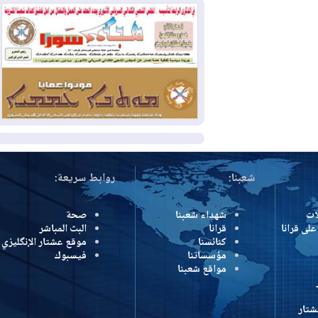
وإسرائيل تعلقان شن ضربات على إيران
2026-08-01
تقرير: الولايات المتحدة تسحب
منظومة باتريوت الدفاعية من أربيل
2026-08-01
النفط: اتفاقية ثلاثية لاستئناف
التصدير عبر جيهان بطاقة 750 ألف برميل
يومياً
المزيد
شعبنا:
روابط سريعة:
شهداء شعبنا
صحة
رانا
قرانا
البث المباشر
كنائسنا
موقع عشتار الإنگليزي
مؤسساتنا
فيسبوك
مواقع شعبنا